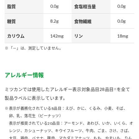
0.0g
0.0g
脂質
食塩相当量
8.2g
0.0g
糖質
食物繊維
142mg
18mg
カリウム
リン
「－」は、測定していません。
アレルギー情報
ミツカンでは使用したアレルギー表示対象品目28品目
を全て
※
製品ラベルに表示しています。
表示が義務化されている8品目：えび、かに、くるみ、小麦、そば、
卵、乳、落花生（ピーナッツ）
表示が推奨されている20品目：アーモンド、あわび、いか、いくら、オ
レンジ、カシューナッツ、キウイフルーツ、牛肉、ごま、さけ、さば、
大豆、鶏肉、バナナ、豚肉、マカダミアナッツ、もも、やまいも、りん