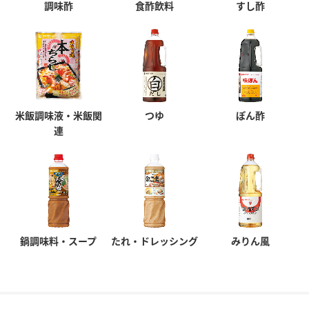
調味酢
食酢飲料
すし酢
米飯調味液・米飯関
つゆ
ぽん酢
連
鍋調味料・スープ
たれ・ドレッシング
みりん風