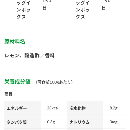
150
150
ッグイ
ッグイ
鍋奉行マニュアル
ミツカン公式通販
日
日
ンボッ
ンボッ
ミツカンのCM
キッザニア東京「ぽん酢工房」
クス
クス
ロングセラー商品 ＋ おすすめレシピ
人気商品 ＋ おすすめレシピ
原材料名
レモン、醸造酢／香料
検索
業務用サイト
ミツカングループについて
製造所固有記号一覧
栄養成分値
（可食部100gあたり）
商品
28kcal
8.2g
エネルギー
炭水化物
0.3g
3mg
タンパク質
ナトリウム