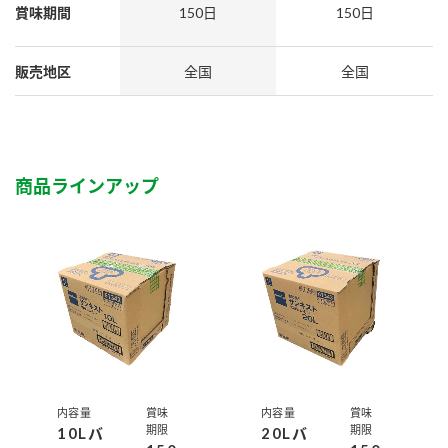
採用情報
環境への取り組み
賞味期間
150日
150日
かおりの蔵
ミツカンの歴史
クイック調味料
レモン果汁
ニュースリリース
つゆ
販売地区
全国
全国
水の文化センター（アーカイブ）
鍋なび
ふりかけ
おすしの素
お客様相談センター
納豆のサイト
ZENB initiative
PIN印
商品ラインアップ
お客様の声をいかしました
炊き込みご飯の素
米飯用調味液
三ツ判山吹
販売終了製品のご案内
千夜
MIM（ミツカンミュージアム）
納豆
Fibee
よくあるご質問
スペシャルサイト
お酢を知ろう！
各部門が大切にしていること
お問い合わせ
すしラボ
地図から取り扱い店舗を探す
ぽん酢サワー
おいしさと健康への取り組み
内容量
賞味
内容量
賞味
納豆の豆知識
期限
期限
10Lバ
20Lバ