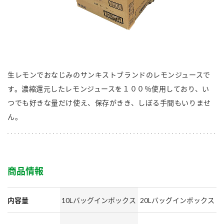
商品カテゴリ
新商品一覧
酢
調味酢
キャンペーン情報
生レモンでおなじみのサンキストブランドのレモンジュースで
お酢ドリンク
ぽん酢
ブランド・スペシャルサイト
す。濃縮還元したレモンジュースを１００％使用しており、い
つでも好きな量だけ使え、保存がきき、しぼる手間もいりませ
ブランド・スペシャルサイト トップ
ん。
みりん風・料理酒
鍋用調味料
商品ブランドサイト
企業情報
Fibee（ファイビー）
国内事業概要
くらしプラ酢
つゆ
たれ
カンタン酢
商品情報
ミツカングループについて
お酢ドリンク
ミツカンを知る
企業理念
内容量
10Lバッグインボックス
20Lバッグインボックス
スープ
中華
味ぽん
ぽん酢