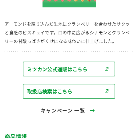
商品カテゴリ
新商品一覧
アーモンドを練り込んだ生地にクランベリーを合わせたサクッ
酢
調味酢
と食感のビスキュイです。口の中に広がるシナモンとクランベ
キャンペーン情報
リーの甘酸っぱさがくせになる味わいに仕上げました。
お酢ドリンク
ぽん酢
ブランド・スペシャルサイト
ブランド・スペシャルサイト トップ
ミツカン公式通販はこちら
みりん風・料理酒
鍋用調味料
商品ブランドサイト
企業情報
Fibee（ファイビー）
取扱店検索はこちら
国内事業概要
くらしプラ酢
つゆ
たれ
カンタン酢
ミツカングループについて
キャンペーン 一覧
お酢ドリンク
ミツカンを知る
企業理念
スープ
中華
味ぽん
商品情報
ぽん酢