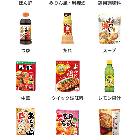
ぽん酢
みりん風・料理酒
鍋用調味料
つゆ
たれ
スープ
中華
クイック調味料
レモン果汁