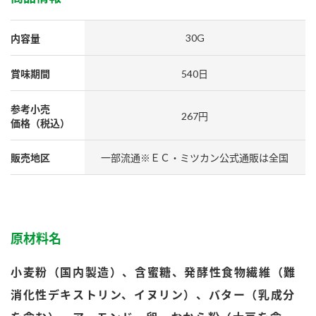
採用情報
環境への取り組み
かおりの蔵
ミツカンの歴史
クイック調味料
レモン果汁
ニュースリリース
30G
内容量
つゆ
水の文化センター（アーカイブ）
鍋なび
賞味期間
540日
ふりかけ
おすしの素
お客様相談センター
納豆のサイト
参考小売
267円
ZENB initiative
PIN印
価格（税込）
お客様の声をいかしました
炊き込みご飯の素
米飯用調味液
三ツ判山吹
販売地区
一部流通※ＥＣ・ミツカン公式通販は全国
販売終了製品のご案内
千夜
MIM（ミツカンミュージアム）
納豆
Fibee
よくあるご質問
スペシャルサイト
お酢を知ろう！
各部門が大切にしていること
お問い合わせ
原材料名
すしラボ
地図から取り扱い店舗を探す
小麦粉（国内製造）、含蜜糖、発酵性食物繊維（難
ぽん酢サワー
おいしさと健康への取り組み
消化性デキストリン、イヌリン）、バター（乳成分
納豆の豆知識