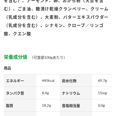
を含む）、アーモンド、卵、おから粉（大豆を含
鍋奉行マニュアル
ミツカン公式通販
む）、ごま油、糖漬け乾燥クランベリー、クリーム
ミツカンのCM
キッザニア東京「ぽん酢工房」
（乳成分を含む）、大麦粉、バターエキスパウダー
ロングセラー商品 ＋ おすすめレシピ
（乳成分を含む）、シナモン、クローブ／リンゴ
人気商品 ＋ おすすめレシピ
酸、クエン酸
検索
栄養成分値
（可食部100gあたり）
業務用サイト
ミツカングループについて
製造所固有記号一覧
商品
445kcal
69.7g
エネルギー
炭水化物
8.4g
15mg
タンパク質
ナトリウム
18.2g
0.0g
脂質
食塩相当量