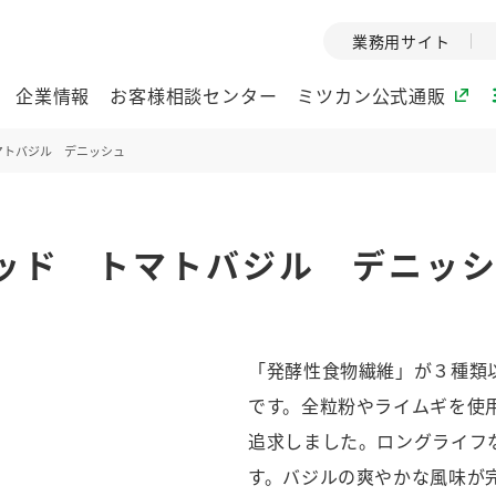
業務用サイト
企業情報
お客様相談センター
ミツカン公式通販
マトバジル デニッシュ
ミツカングループについて
レッド トマトバジル デニ
企業理念
ミツカンの
ミツカングループの企
創業から現在
業理念をご紹介しま
ツカンの変革
す。
歴史をご紹介
「発酵性食物繊維」が３種類
ご紹介します。
です。全粒粉やライムギを使
環境への取り組み
水の文化
追求しました。ロングライフ
（アーカ
酢
調味酢
お酢ドリンク
ぽん酢
みりん風・
ミツカンの環境への取
す。バジルの爽やかな風味が
り組みをご紹介しま
1999年