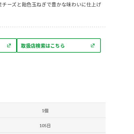
セプトをご紹介しま
た社会貢献
産チーズと飴色玉ねぎで豊かな味わいに仕上げ
す。
ていまし
大切にして
おいしさと健康への
け
おすしの素
炊き込みご飯の素
米飯用調味液
取り組み
取扱店検索はこちら
ョン宣言」
ミツカンの研究成果と
た各部門の
おいしさと健康に役立
ご紹介しま
つ情報をご紹介しま
す。
1個
105日
お酢ドリンク
味ぽん
ぽん酢