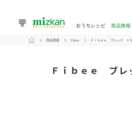
おうちレシピ
商品情報
商品情報
Fibee
Ｆｉｂｅｅ ブレッド ト
おうちレシピ
商品情報 トップ
企業情報 トップ
お客様相談センター トップ
ミツカン公式通販
業務用サイト
Ｆｉｂｅｅ ブ
また食べたいが見つかる。ミツカンからのおすすめレシピを
おうちレシピ トップ