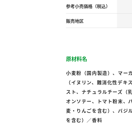
）
参考小売
価格（税込）
販売地区
酢を知ろう！
すしラボ
ぽん酢サワー
原材料名
小麦粉（国内製造）、マー
（イヌリン、難消化性デキ
スト、ナチュラルチーズ（
オンソテー、トマト粉末、
麦・りんごを含む）、バジ
を含む）／香料