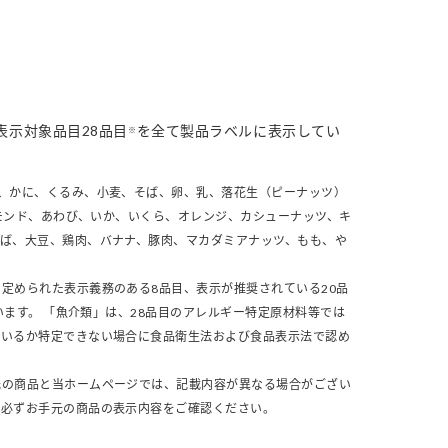
表示対象品目28品目
を全て製品ラベルに表示してい
※
、かに、くるみ、小麦、そば、卵、乳、落花生（ピーナッツ）
モンド、あわび、いか、いくら、オレンジ、カシューナッツ、キ
さば、大豆、鶏肉、バナナ、豚肉、マカダミアナッツ、もも、や
定められた表示義務のある8品目、表示が推奨されている20品
います。 「魚介類」は、28品目のアレルギー特定原材料等では
ているか特定できない場合に食品衛生法および食品表示法で認め
元の商品と当ホームページでは、記載内容が異なる場合がござい
、必ずお手元の商品の表示内容をご確認ください。