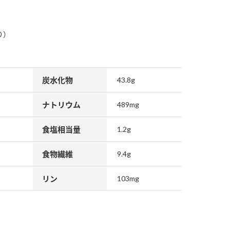
り）
炭水化物
43.8g
ナトリウム
489mg
食塩相当量
1.2g
食物繊維
9.4g
リン
103mg