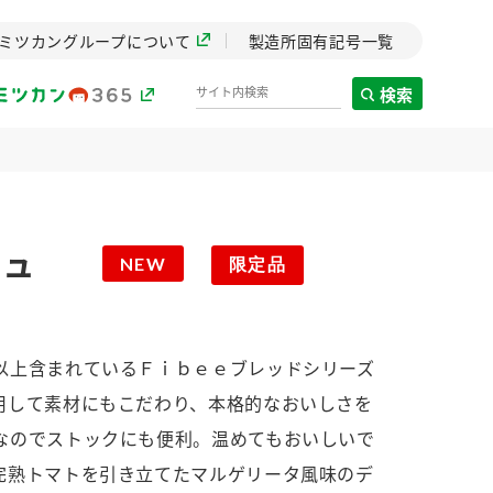
ミツカングループについて
製造所固有記号一覧
検索
製造所固有記号一覧
ッシュ
NEW
限定品
歴史
までのミ
と挑戦の
します。
以上含まれているＦｉｂｅｅブレッドシリーズ
用して素材にもこだわり、本格的なおいしさを
センター
ZENB initiative
なのでストックにも便利。温めてもおいしいで
イブ）
料理酒
鍋用調味料
つゆ
たれ
植物を可能な限りまる
完熟トマトを引き立てたマルゲリータ風味のデ
ごと使ったZENBのコン
設立。「水」を