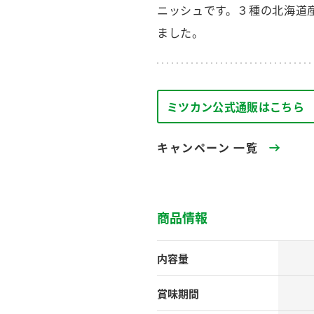
す。
テーマとし
ニッシュです。３種の北海道
活動を行っ
た。
ました。
MIM（ミツカンミュ
各部門が
スープ
中華
クイック調味料
レモン果汁
ふりか
ージアム）
いること
ミツカン公式通販はこちら
ミツカンの酢づくりの
「未来ビジ
歴史などが学べる体験
実現に向け
型博物館です。
取り組みを
す。
キャンペーン 一覧
納豆
Fibee
キッザニア東京「ぽ
ん酢工房」
商品情報
味ぽんやお酢について
楽しく学べるパビリオ
ンです。
内容量
賞味期間
ibee（ファイビ
くらしプラ酢
カンタン酢