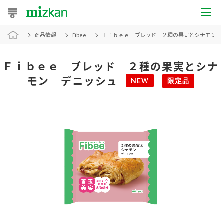
商品情報
Fibee
Ｆｉｂｅｅ ブレッド ２種の果実とシナモン
おうちレシピ
おすすめレシピ
Ｆｉｂｅｅ ブレッド ２種の果実とシナ
モン デニッシュ
NEW
限定品
レシピ特集
レシピカテゴリ一覧
商品からレシピを探す
レシピ名特集
商品情報