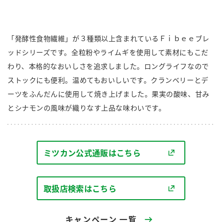
商品カテゴリ
新商品一覧
「発酵性食物繊維」が３種類以上含まれているＦｉｂｅｅブレ
酢
調味酢
ッドシリーズです。全粒粉やライムギを使用して素材にもこだ
キャンペーン情報
わり、本格的なおいしさを追求しました。ロングライフなので
お酢ドリンク
ぽん酢
ストックにも便利。温めてもおいしいです。クランベリーとデ
ブランド・スペシャルサイト
ーツをふんだんに使用して焼き上げました。果実の酸味、甘み
ブランド・スペシャルサイト トップ
とシナモンの風味が織りなす上品な味わいです。
みりん風・料理酒
鍋用調味料
商品ブランドサイト
企業情報
Fibee（ファイビー）
国内事業概要
くらしプラ酢
ミツカン公式通販はこちら
つゆ
たれ
カンタン酢
ミツカングループについて
お酢ドリンク
取扱店検索はこちら
ミツカンを知る
企業理念
スープ
中華
味ぽん
キャンペーン 一覧
ぽん酢