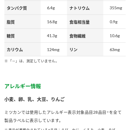
6.4g
355mg
タンパク質
ナトリウム
16.8g
0.9g
脂質
食塩相当量
41.3g
10.6g
糖質
食物繊維
124mg
63mg
カリウム
リン
「－」は、測定していません。
アレルギー情報
小麦、卵、乳、大豆、りんご
ミツカンでは使用したアレルギー表示対象品目28品目
を全て
※
製品ラベルに表示しています。