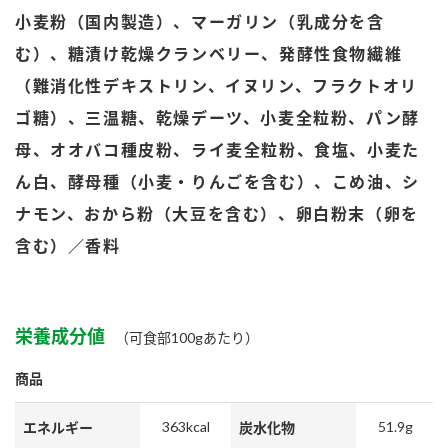
鍋奉行マニュアル
小麦粉（国内製造）、マーガリン（乳成分を含
ミツカン公式通販
ミツカンのCM
キッザニア東京「ぽん酢工房」
む）、糖漬け乾燥クランベリー、発酵性食物繊維
ロングセラー商品 ＋ おすすめレシピ
（難消化性デキストリン、イヌリン、フラクトオリ
ゴ糖）、三温糖、乾燥デーツ、小麦全粒粉、パン酵
人気商品 ＋ おすすめレシピ
母、オオバコ種皮粉、ライ麦全粒粉、食塩、小麦た
ん白、酵母種（小麦・りんごを含む）、こめ油、シ
検索
ナモン、おから粉（大豆を含む）、卵白粉末（卵を
含む）／香料
業務用サイト
ミツカングループについて
製造所固有記号一覧
栄養成分値
（可食部100gあたり）
商品
363kcal
51.9g
エネルギー
炭水化物