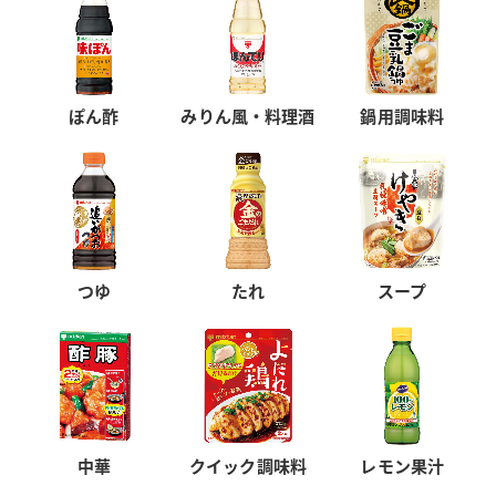
ぽん酢
みりん風・料理酒
鍋用調味料
つゆ
たれ
スープ
中華
クイック調味料
レモン果汁