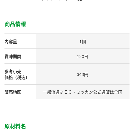
採用情報
環境への取り組み
かおりの蔵
ミツカンの歴史
クイック調味料
レモン果汁
ニュースリリース
つゆ
商品情報
水の文化センター（アーカイブ）
鍋なび
ふりかけ
おすしの素
お客様相談センター
納豆のサイト
内容量
1個
ZENB initiative
PIN印
お客様の声をいかしました
賞味期間
120日
炊き込みご飯の素
米飯用調味液
三ツ判山吹
販売終了製品のご案内
参考小売
千夜
MIM（ミツカンミュージアム）
343円
価格（税込）
納豆
Fibee
よくあるご質問
スペシャルサイト
販売地区
一部流通※ＥＣ・ミツカン公式通販は全国
お酢を知ろう！
各部門が大切にしていること
お問い合わせ
すしラボ
地図から取り扱い店舗を探す
ぽん酢サワー
おいしさと健康への取り組み
原材料名
納豆の豆知識