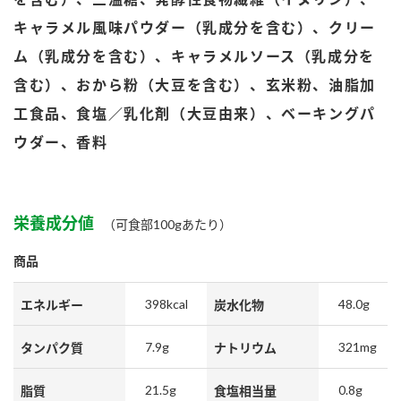
鍋奉行マニュアル
ミツカン公式通販
キャラメル風味パウダー（乳成分を含む）、クリー
ミツカンのCM
キッザニア東京「ぽん酢工房」
ム（乳成分を含む）、キャラメルソース（乳成分を
ロングセラー商品 ＋ おすすめレシピ
含む）、おから粉（大豆を含む）、玄米粉、油脂加
人気商品 ＋ おすすめレシピ
工食品、食塩／乳化剤（大豆由来）、ベーキングパ
ウダー、香料
検索
栄養成分値
（可食部100gあたり）
業務用サイト
ミツカングループについて
製造所固有記号一覧
商品
398kcal
48.0g
エネルギー
炭水化物
7.9g
321mg
タンパク質
ナトリウム
21.5g
0.8g
脂質
食塩相当量