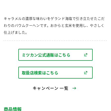
商品カテゴリ
新商品一覧
キャラメルの濃厚な味わいをゲランド海塩で引き立たせたこだ
酢
調味酢
わりのバウムクーヘンです。おからと玄米を使用し、やさしく
キャンペーン情報
仕上げました。
お酢ドリンク
ぽん酢
ブランド・スペシャルサイト
ブランド・スペシャルサイト トップ
ミツカン公式通販はこちら
みりん風・料理酒
鍋用調味料
商品ブランドサイト
企業情報
Fibee（ファイビー）
取扱店検索はこちら
国内事業概要
くらしプラ酢
つゆ
たれ
カンタン酢
ミツカングループについて
キャンペーン 一覧
お酢ドリンク
ミツカンを知る
企業理念
スープ
中華
味ぽん
商品情報
ぽん酢