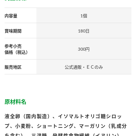
採用情報
環境への取り組み
かおりの蔵
ミツカンの歴史
クイック調味料
レモン果汁
ニュースリリース
内容量
1個
つゆ
水の文化センター（アーカイブ）
鍋なび
賞味期間
180日
ふりかけ
おすしの素
お客様相談センター
納豆のサイト
参考小売
300円
ZENB initiative
PIN印
価格（税込）
お客様の声をいかしました
炊き込みご飯の素
米飯用調味液
三ツ判山吹
販売地区
公式通販・ＥＣのみ
販売終了製品のご案内
千夜
MIM（ミツカンミュージアム）
納豆
Fibee
よくあるご質問
スペシャルサイト
お酢を知ろう！
各部門が大切にしていること
原材料名
お問い合わせ
すしラボ
液全卵（国内製造）、イソマルトオリゴ糖シロッ
地図から取り扱い店舗を探す
ぽん酢サワー
おいしさと健康への取り組み
プ、小麦粉、ショートニング、マーガリン（乳成分
納豆の豆知識
を含む）、三温糖、発酵性食物繊維（イヌリン）、