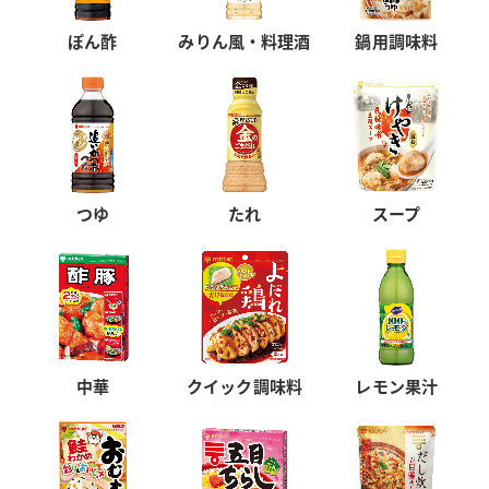
ぽん酢
みりん風・料理酒
鍋用調味料
つゆ
たれ
スープ
中華
クイック調味料
レモン果汁