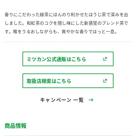
商品カテゴリ
香りにこだわった緑茶にほんのり利かせたほうじ茶で深みを出
新商品一覧
しました。和紅茶のコクを隠し味にした新感覚のブレンド茶で
酢
調味酢
す。喉をうるおしながらも、爽やかな香りでほっと一息。
キャンペーン情報
お酢ドリンク
ぽん酢
ブランド・スペシャルサイト
ミツカン公式通販はこちら
ブランド・スペシャルサイト トップ
みりん風・料理酒
鍋用調味料
商品ブランドサイト
企業情報
取扱店検索はこちら
Fibee（ファイビー）
国内事業概要
くらしプラ酢
つゆ
たれ
キャンペーン 一覧
カンタン酢
ミツカングループについて
お酢ドリンク
ミツカンを知る
企業理念
スープ
中華
味ぽん
商品情報
ぽん酢