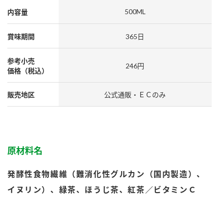
採用情報
環境への取り組み
500ML
内容量
かおりの蔵
ミツカンの歴史
クイック調味料
レモン果汁
ニュースリリース
つゆ
賞味期間
365日
水の文化センター（アーカイブ）
鍋なび
ふりかけ
おすしの素
参考小売
246円
お客様相談センター
納豆のサイト
価格（税込）
ZENB initiative
PIN印
お客様の声をいかしました
販売地区
公式通販・ＥＣのみ
炊き込みご飯の素
米飯用調味液
三ツ判山吹
販売終了製品のご案内
千夜
MIM（ミツカンミュージアム）
納豆
Fibee
よくあるご質問
スペシャルサイト
原材料名
お酢を知ろう！
各部門が大切にしていること
お問い合わせ
発酵性食物繊維（難消化性グルカン（国内製造）、
すしラボ
地図から取り扱い店舗を探す
イヌリン）、緑茶、ほうじ茶、紅茶／ビタミンＣ
ぽん酢サワー
おいしさと健康への取り組み
納豆の豆知識