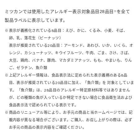
ミツカンでは使用したアレルギー表示対象品目28品目
を全て
※
製品ラベルに表示しています。
表示が義務化されている8品目：えび、かに、くるみ、小麦、そば、
卵、乳、落花生（ピーナッツ）
表示が推奨されている20品目：アーモンド、あわび、いか、いくら、オ
レンジ、カシューナッツ、キウイフルーツ、牛肉、ごま、さけ、さば、
大豆、鶏肉、バナナ、豚肉、マカダミアナッツ、もも、やまいも、りん
ご、ゼラチン、魚介類
上記アレルギー情報は、食品表示法に定められた表示義務のある8品
目、表示が推奨されている20品目に加え、「魚介類」を 対象としていま
す。 「魚介類」は、28品目のアレルギー特定原材料等ではありません
が、どの種類の魚が入っているか特定できない場合に食品衛生法および
食品表示法で認められている表示です。
商品のリニューアル等により、お手元の商品と当ホームページでは、記
載内容が異なる場合がございます。ご購入、お召し上がりの際は、必ず
お手元の商品の表示内容をご確認ください。