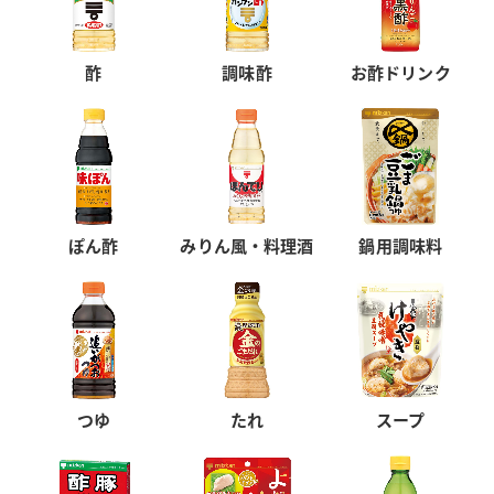
酢
調味酢
お酢ドリンク
ぽん酢
みりん風・料理酒
鍋用調味料
つゆ
たれ
スープ