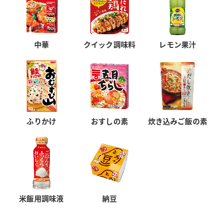
中華
クイック調味料
レモン果汁
ふりかけ
おすしの素
炊き込みご飯の素
米飯用調味液
納豆