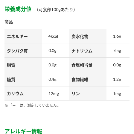
鍋奉行マニュアル
ミツカン公式通販
栄養成分値
（可食部100gあたり）
ミツカンのCM
キッザニア東京「ぽん酢工房」
商品
ロングセラー商品 ＋ おすすめレシピ
人気商品 ＋ おすすめレシピ
4kcal
1.6g
エネルギー
炭水化物
0.0g
7mg
タンパク質
ナトリウム
検索
0.0g
0.0g
脂質
食塩相当量
業務用サイト
ミツカングループについて
製造所固有記号一覧
0.4g
1.2g
糖質
食物繊維
12mg
1mg
カリウム
リン
「－」は、測定していません。
アレルギー情報