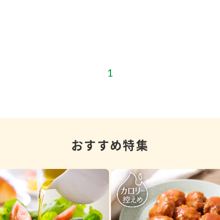
）
酢を知ろう！
すしラボ
ぽん酢サワー
おすすめ特集