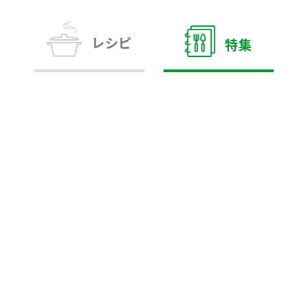
す。
テーマとし
活動を行っ
た。
レシピ
特集
MIM（ミツカンミュ
各部門が
スープ
中華
クイック調味料
レモン果汁
ふりか
ージアム）
いること
ミツカンの酢づくりの
「未来ビジ
歴史などが学べる体験
実現に向け
型博物館です。
取り組みを
す。
納豆
Fibee
キッザニア東京「ぽ
ん酢工房」
味ぽんやお酢について
楽しく学べるパビリオ
ンです。
ibee（ファイビ
くらしプラ酢
カンタン酢