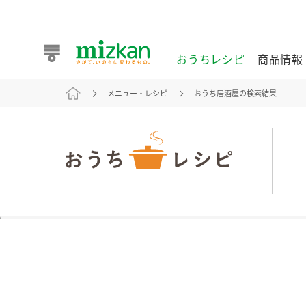
おうちレシピ
商品情報
メニュー・レシピ
おうち居酒屋の検索結果
おうちレシピ
商品情報 トップ
企業情報 トップ
お客様相談センター トップ
ミツカン公式通販
業務用サイト
また食べたいが見つかる。ミツカンからのおすすめレシピを
おうちレシピ トップ