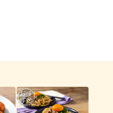
納豆の豆知識
鍋奉行マニュアル
ミツカンのCM