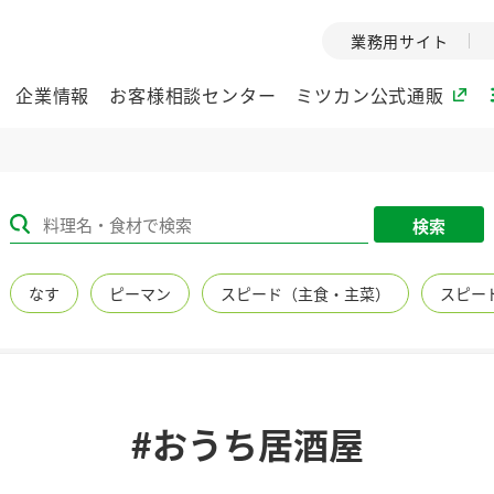
業務用サイト
企業情報
お客様相談センター
ミツカン公式通販
ミツカングループについて
検索
企業理念
ミツカンの
なす
ピーマン
スピード（主食・主菜）
スピー
ミツカングループの企
創業から現在
業理念をご紹介しま
ツカンの変革
す。
歴史をご紹介
ご紹介します。
環境への取り組み
水の文化
#おうち居酒屋
（アーカ
酢
調味酢
お酢ドリンク
ぽん酢
みりん風・
ミツカンの環境への取
り組みをご紹介しま
1999年