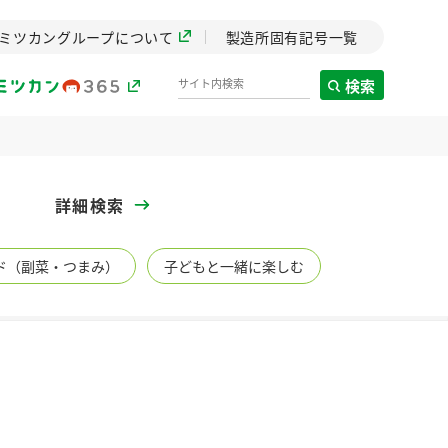
ミツカングループについて
製造所固有記号一覧
検索
製造所固有記号一覧
詳細検索
歴史
ド（副菜・つまみ）
子どもと一緒に楽しむ
までのミ
と挑戦の
します。
センター
ZENB initiative
イブ）
料理酒
鍋用調味料
つゆ
たれ
植物を可能な限りまる
ごと使ったZENBのコン
設立。「水」を