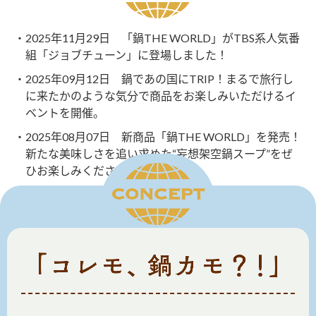
採用情報
環境への取り組み
かおりの蔵
ミツカンの歴史
クイック調味料
レモン果汁
ニュースリリース
2025年11月29日 「鍋THE WORLD」がTBS系人気番
つゆ
組「ジョブチューン」に登場しました！
水の文化センター（アーカイブ）
鍋なび
2025年09月12日 鍋であの国にTRIP！まるで旅行し
ふりかけ
おすしの素
お客様相談センター
に来たかのような気分で商品をお楽しみいただけるイ
納豆のサイト
ベントを開催。
ZENB initiative
PIN印
お客様の声をいかしました
2025年08月07日 新商品「鍋THE WORLD」を発売！
炊き込みご飯の素
米飯用調味液
三ツ判山吹
新たな美味しさを追い求めた“妄想架空鍋スープ”をぜ
販売終了製品のご案内
千夜
ひお楽しみください。
MIM（ミツカンミュージアム）
納豆
Fibee
よくあるご質問
スペシャルサイト
お酢を知ろう！
各部門が大切にしていること
お問い合わせ
すしラボ
地図から取り扱い店舗を探す
ぽん酢サワー
おいしさと健康への取り組み
納豆の豆知識