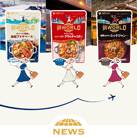
商品カテゴリ
新商品一覧
酢
調味酢
キャンペーン情報
お酢ドリンク
ぽん酢
ブランド・スペシャルサイト
ブランド・スペシャルサイト トップ
みりん風・料理酒
鍋用調味料
商品ブランドサイト
企業情報
Fibee（ファイビー）
国内事業概要
くらしプラ酢
つゆ
たれ
カンタン酢
ミツカングループについて
お酢ドリンク
ミツカンを知る
企業理念
スープ
中華
味ぽん
ぽん酢