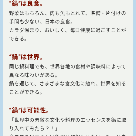
“鍋”は良食。
鍋奉行マニュアル
ミツカン公式通販
野菜はもちろん、肉も魚もとれて、準備・片付けの
ミツカンのCM
キッザニア東京「ぽん酢工房」
手間も少ない、日本の良食。
ロングセラー商品 ＋ おすすめレシピ
カラダ温まり、おいしく、毎日健康に過ごすことが
人気商品 ＋ おすすめレシピ
できる。
“鍋”は世界。
検索
同じ鍋料理でも、世界各地の食材や調味料によって
異なる味わいがある。
業務用サイト
ミツカングループについて
製造所固有記号一覧
鍋を通じて、さまざまな食文化に触れ、世界を知る
ことができる。
“鍋”は可能性。
「世界中の素敵な文化や料理のエッセンスを鍋に取
り入れてみたら？！」