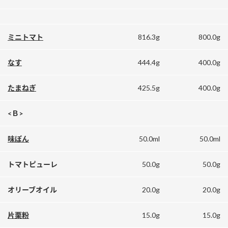
鍋奉行マニュアル
ミツカン公式通販
ミツカンのCM
キッザニア東京「ぽん酢工房」
816.3g
800.0g
ミニトマト
ロングセラー商品 ＋ おすすめレシピ
人気商品 ＋ おすすめレシピ
444.4g
400.0g
なす
425.5g
400.0g
たまねぎ
検索
<Ｂ>
業務用サイト
ミツカングループについて
製造所固有記号一覧
50.0ml
50.0ml
味ぽん
50.0g
50.0g
トマトピューレ
20.0g
20.0g
オリーブオイル
15.0g
15.0g
片栗粉