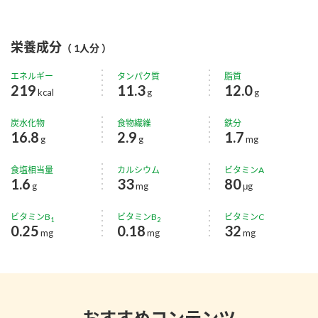
栄養成分
（ 1人分 ）
エネルギー
タンパク質
脂質
219
11.3
12.0
kcal
g
g
炭水化物
食物繊維
鉄分
16.8
2.9
1.7
g
g
mg
食塩相当量
カルシウム
ビタミンA
1.6
33
80
g
mg
μg
ビタミンB
ビタミンB
ビタミンC
1
2
0.25
0.18
32
mg
mg
mg
おすすめコンテンツ