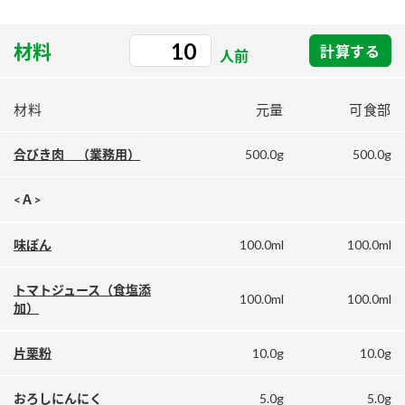
採用情報
環境への取り組み
かおりの蔵
ミツカンの歴史
クイック調味料
レモン果汁
ニュースリリース
材料
計算する
人前
つゆ
水の文化センター（アーカイブ）
鍋なび
ふりかけ
おすしの素
材料
元量
可食部
お客様相談センター
納豆のサイト
ZENB initiative
500.0g
500.0g
PIN印
合びき肉 （業務用）
お客様の声をいかしました
炊き込みご飯の素
米飯用調味液
三ツ判山吹
<Ａ>
販売終了製品のご案内
千夜
MIM（ミツカンミュージアム）
100.0ml
100.0ml
味ぽん
納豆
Fibee
よくあるご質問
スペシャルサイト
お酢を知ろう！
トマトジュース（食塩添
100.0ml
100.0ml
各部門が大切にしていること
お問い合わせ
加）
すしラボ
地図から取り扱い店舗を探す
ぽん酢サワー
10.0g
10.0g
片栗粉
おいしさと健康への取り組み
納豆の豆知識
5.0g
5.0g
おろしにんにく