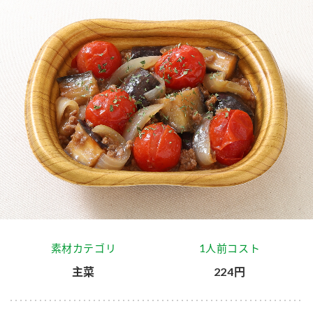
商品カテゴリ
新商品一覧
酢
調味酢
キャンペーン情報
お酢ドリンク
ぽん酢
ブランド・スペシャルサイト
ブランド・スペシャルサイト トップ
みりん風・料理酒
鍋用調味料
商品ブランドサイト
企業情報
Fibee（ファイビー）
国内事業概要
くらしプラ酢
つゆ
たれ
カンタン酢
ミツカングループについて
素材カテゴリ
1人前コスト
お酢ドリンク
主菜
224円
ミツカンを知る
企業理念
スープ
中華
味ぽん
ぽん酢