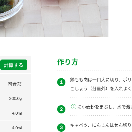
）
酢を知ろう！
すしラボ
ぽん酢サワー
作り方
計算する
鶏もも肉は一口大に切り、ポリ
１
可食部
こしょう（分量外）を入れよく
200.0g
に小麦粉をまぶし、水で溶
２
4.0ml
キャベツ、にんじんはせん切り
３
4.0ml