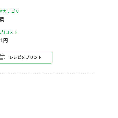
セプトをご紹介しま
た社会貢献
す。
ていまし
材カテゴリ
菜
大切にして
おいしさと健康への
け
おすしの素
炊き込みご飯の素
米飯用調味液
人前コスト
取り組み
91円
ョン宣言」
ミツカンの研究成果と
た各部門の
おいしさと健康に役立
ご紹介しま
つ情報をご紹介しま
す。
レシピをプリント
お酢ドリンク
味ぽん
ぽん酢