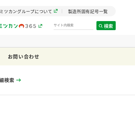
ミツカングループについて
製造所固有記号一覧
検索
お問い合わせ
製造所固有記号一覧
歴史
細検索
までのミ
と挑戦の
します。
センター
ZENB initiative
イブ）
料理酒
鍋用調味料
つゆ
たれ
植物を可能な限りまる
ごと使ったZENBのコン
設立。「水」を