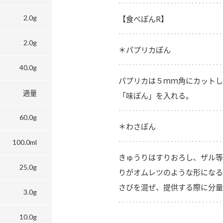
2.0g
【食べぽんR】
2.0g
＊パプリカぽん
40.0g
パプリカは５ｍｍ角にカットし
適量
「味ぽん」を入れる。
60.0g
＊わさぽん
100.0ml
きゅうりはすりおろし、ザル等
25.0g
りがオムレツのような形になる
さびを混ぜ、提供する際に分量
3.0g
10.0g