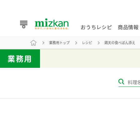
おうちレシピ
商品情報
業務用トップ
レシピ
鶏天の食べぽん添え
おうちレシピ
商品情報 トップ
企業情報 トップ
お客様相談センター トップ
ミツカン公式通販
業務用
業務用サイト
また食べたいが見つかる。ミツカンからのおすすめレシピを
おうちレシピ トップ