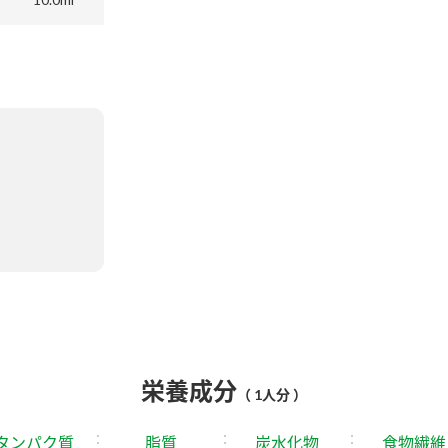
栄養成分
（ 1人分 ）
タンパク質
脂質
炭水化物
食物繊維