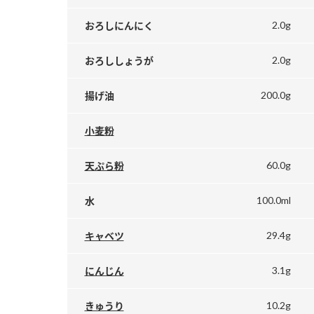
2.0g
おろしにんにく
2.0g
おろししょうが
200.0g
揚げ油
小麦粉
60.0g
天ぷら粉
100.0ml
水
29.4g
キャベツ
3.1g
にんじん
10.2g
きゅうり