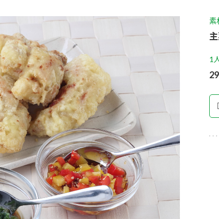
す。
テーマとし
活動を行っ
素
た。
主
MIM（ミツカンミュ
各部門が
スープ
中華
クイック調味料
レモン果汁
ふりか
1
ージアム）
いること
2
ミツカンの酢づくりの
「未来ビジ
歴史などが学べる体験
実現に向け
型博物館です。
取り組みを
す。
納豆
Fibee
キッザニア東京「ぽ
ん酢工房」
味ぽんやお酢について
楽しく学べるパビリオ
ンです。
ibee（ファイビ
くらしプラ酢
カンタン酢