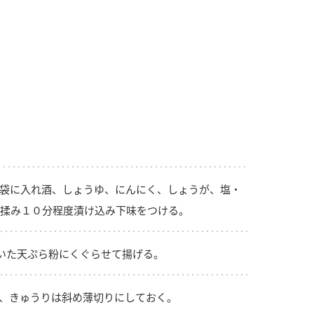
納豆の豆知識
鍋奉行マニュアル
ミツカンのCM
袋に入れ酒、しょうゆ、にんにく、しょうが、塩・
揉み１０分程度漬け込み下味をつける。
いた天ぷら粉にくぐらせて揚げる。
、きゅうりは斜め薄切りにしておく。