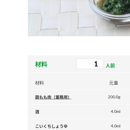
ー
お
材料
人前
材料
元量
200.0g
鶏もも肉（業務用）
4.0ml
酒
4.0ml
こいくちしょうゆ