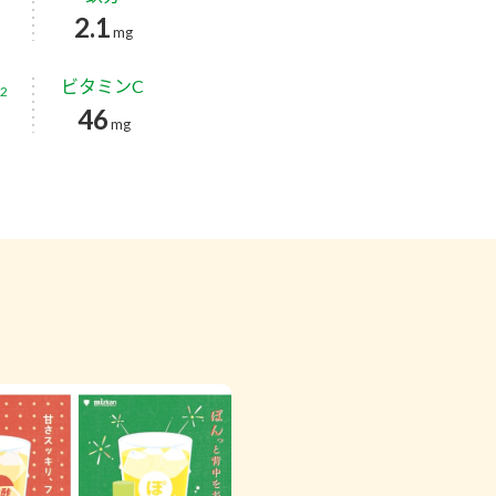
2.1
mg
ビタミンC
2
46
g
mg