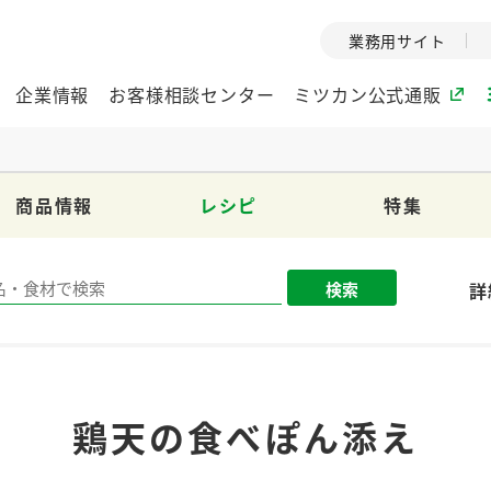
業務用サイト
企業情報
お客様相談センター
ミツカン公式通販
商品情報
レシピ
特集
ミツカングループについて
企業理念
ミツカンの
検索
詳
ミツカングループの企
創業から現在
業理念をご紹介しま
ツカンの変革
す。
歴史をご紹介
ご紹介します。
環境への取り組み
水の文化
鶏天の食べぽん添え
（アーカ
酢
調味酢
お酢ドリンク
ぽん酢
みりん風・
ミツカンの環境への取
り組みをご紹介しま
1999年