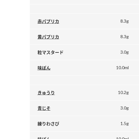
8.3g
赤パプリカ
8.3g
黄パプリカ
3.0g
粒マスタード
10.0ml
味ぽん
10.2g
きゅうり
3.0g
青じそ
1.5g
練りわさび
10.0ml