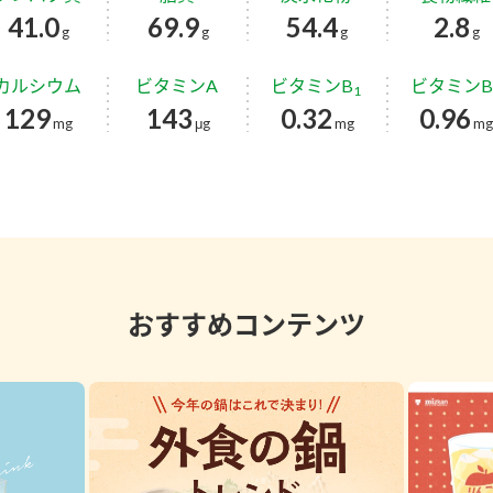
41.0
69.9
54.4
2.8
g
g
g
g
カルシウム
ビタミンA
ビタミンB
ビタミンB
1
129
143
0.32
0.96
mg
μg
mg
m
おすすめコンテンツ