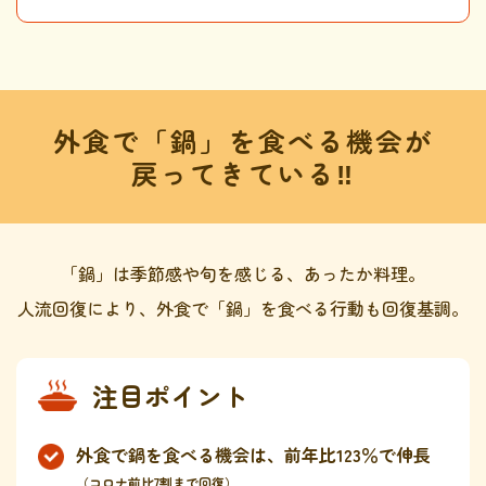
採用情報
環境への取り組み
かおりの蔵
ミツカンの歴史
クイック調味料
レモン果汁
ニュースリリース
つゆ
水の文化センター（アーカイブ）
鍋なび
ふりかけ
おすしの素
外食で「鍋」を食べる機会が
お客様相談センター
納豆のサイト
戻ってきている‼
ZENB initiative
PIN印
お客様の声をいかしました
炊き込みご飯の素
米飯用調味液
三ツ判山吹
販売終了製品のご案内
千夜
MIM（ミツカンミュージアム）
「鍋」は季節感や旬を感じる、あったか料理。
納豆
Fibee
人流回復により、外食で「鍋」を食べる行動も回復基調。
よくあるご質問
スペシャルサイト
お酢を知ろう！
各部門が大切にしていること
お問い合わせ
すしラボ
注目ポイント
地図から取り扱い店舗を探す
ぽん酢サワー
おいしさと健康への取り組み
外食で鍋を食べる機会は、前年比123％で伸長
納豆の豆知識
（コロナ前比7割まで回復）