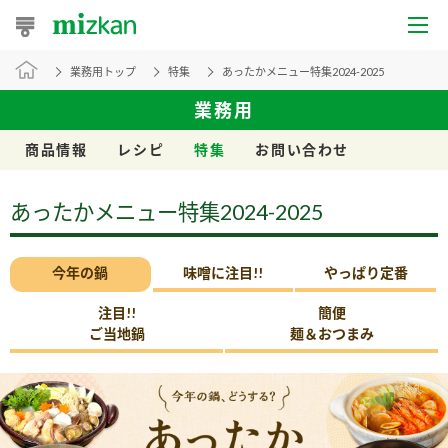
業務用トップ
特集
あったかメニュー特集2024-2025
おうちレシピ
業務用
おすすめレシピ
商品情報
レシピ
特集
お問い合わせ
レシピ特集
あったかメニュー特集2024-2025
レシピカテゴリ一覧
今年の鍋
味噌に注目!!
やっぱり定番
商品からレシピを探す
注目!!
簡便
レシピ名特集
ご当地鍋
麺＆おつまみ
商品情報