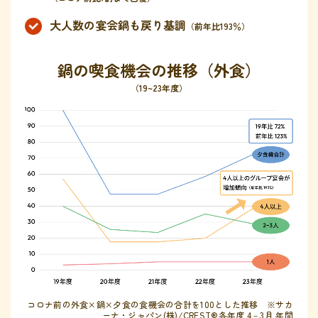
鍋奉行マニュアル
ミツカン公式通販
大人数の宴会鍋も戻り基調
（前年比193％）
ミツカンのCM
キッザニア東京「ぽん酢工房」
ロングセラー商品 ＋ おすすめレシピ
鍋の喫食機会の推移（外食）
人気商品 ＋ おすすめレシピ
（19~23年度）
検索
業務用サイト
ミツカングループについて
製造所固有記号一覧
コロナ前の外食×鍋×夕食の食機会の合計を100とした推移 ※サカ
ーナ・ジャパン(株)/CREST®各年度 4－3月 年間