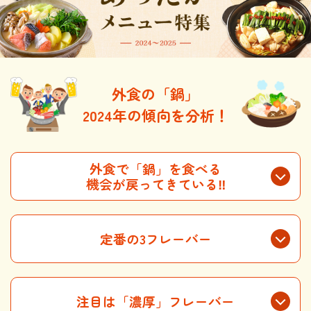
商品カテゴリ
新商品一覧
酢
調味酢
キャンペーン情報
外食の「鍋」
2024年の傾向を分析！
お酢ドリンク
ぽん酢
ブランド・スペシャルサイト
ブランド・スペシャルサイト トップ
外食で「鍋」を食べる
みりん風・料理酒
鍋用調味料
商品ブランドサイト
企業情報
機会が戻ってきている‼
Fibee（ファイビー）
国内事業概要
くらしプラ酢
つゆ
たれ
カンタン酢
定番の3フレーバー
ミツカングループについて
お酢ドリンク
ミツカンを知る
企業理念
スープ
中華
味ぽん
注目は
「濃厚」フレーバー
ぽん酢