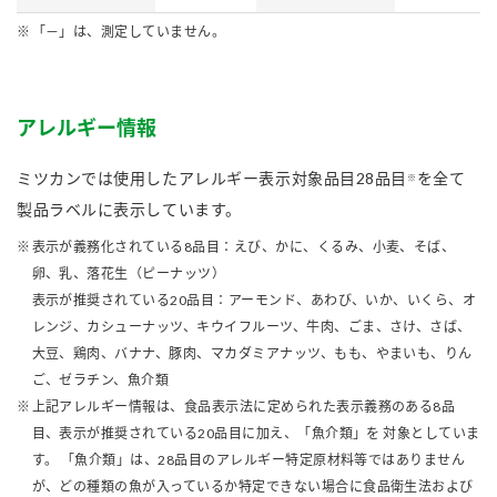
「－」は、測定していません。
アレルギー情報
ミツカンでは使用したアレルギー表示対象品目28品目
を全て
※
製品ラベルに表示しています。
表示が義務化されている8品目：えび、かに、くるみ、小麦、そば、
卵、乳、落花生（ピーナッツ）
表示が推奨されている20品目：アーモンド、あわび、いか、いくら、オ
レンジ、カシューナッツ、キウイフルーツ、牛肉、ごま、さけ、さば、
大豆、鶏肉、バナナ、豚肉、マカダミアナッツ、もも、やまいも、りん
ご、ゼラチン、魚介類
上記アレルギー情報は、食品表示法に定められた表示義務のある8品
目、表示が推奨されている20品目に加え、「魚介類」を 対象としていま
す。 「魚介類」は、28品目のアレルギー特定原材料等ではありません
が、どの種類の魚が入っているか特定できない場合に食品衛生法および