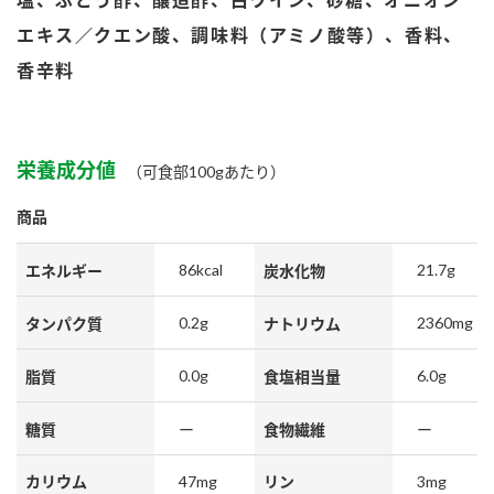
鍋奉行マニュアル
ミツカン公式通販
エキス／クエン酸、調味料（アミノ酸等）、香料、
ミツカンのCM
キッザニア東京「ぽん酢工房」
香辛料
ロングセラー商品 ＋ おすすめレシピ
人気商品 ＋ おすすめレシピ
栄養成分値
（可食部100gあたり）
商品
検索
86kcal
21.7g
エネルギー
炭水化物
業務用サイト
ミツカングループについて
製造所固有記号一覧
0.2g
2360mg
タンパク質
ナトリウム
0.0g
6.0g
脂質
食塩相当量
糖質
ー
食物繊維
ー
47mg
3mg
カリウム
リン