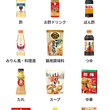
酢
お酢ドリンク
ぽん酢
みりん風・料理酒
鍋用調味料
つゆ
たれ
スープ
中華