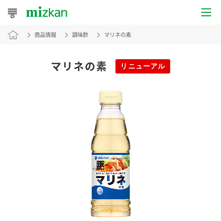
商品情報
調味酢
マリネの素
おうちレシピ
おすすめレシピ
マリネの素
リニューアル
レシピ特集
レシピカテゴリ一覧
商品からレシピを探す
レシピ名特集
商品情報