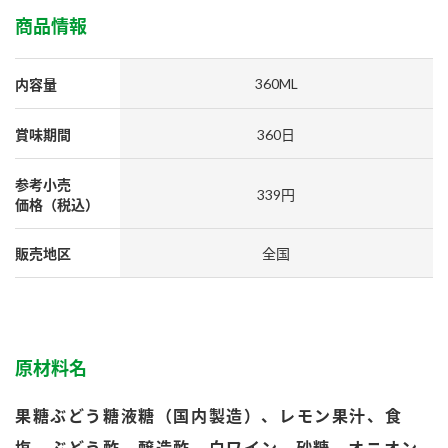
採用情報
環境への取り組み
商品情報
かおりの蔵
ミツカンの歴史
クイック調味料
レモン果汁
ニュースリリース
つゆ
水の文化センター（アーカイブ）
360ML
内容量
鍋なび
ふりかけ
おすしの素
賞味期間
360日
お客様相談センター
納豆のサイト
ZENB initiative
PIN印
参考小売
お客様の声をいかしました
339円
炊き込みご飯の素
米飯用調味液
価格（税込）
三ツ判山吹
販売終了製品のご案内
千夜
MIM（ミツカンミュージアム）
販売地区
全国
納豆
Fibee
よくあるご質問
スペシャルサイト
お酢を知ろう！
各部門が大切にしていること
お問い合わせ
すしラボ
原材料名
地図から取り扱い店舗を探す
ぽん酢サワー
おいしさと健康への取り組み
果糖ぶどう糖液糖（国内製造）、レモン果汁、食
納豆の豆知識
塩、ぶどう酢、醸造酢、白ワイン、砂糖、オニオン