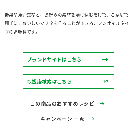
商品カテゴリ
野菜や魚介類など、お好みの素材を漬け込むだけで、ご家庭で
新商品一覧
簡単に、おいしいマリネを作ることができる、ノンオイルタイ
酢
調味酢
プの調味料です。
キャンペーン情報
お酢ドリンク
ぽん酢
ブランド・スペシャルサイト
ブランドサイトはこちら
ブランド・スペシャルサイト トップ
みりん風・料理酒
鍋用調味料
商品ブランドサイト
企業情報
取扱店検索はこちら
Fibee（ファイビー）
国内事業概要
くらしプラ酢
つゆ
たれ
この商品のおすすめレシピ
カンタン酢
ミツカングループについて
お酢ドリンク
キャンペーン 一覧
ミツカンを知る
企業理念
スープ
中華
味ぽん
ぽん酢