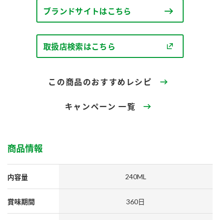
採用情報
環境への取り組み
ブランドサイトはこちら
かおりの蔵
ミツカンの歴史
クイック調味料
レモン果汁
ニュースリリース
つゆ
水の文化センター（アーカイブ）
取扱店検索はこちら
鍋なび
ふりかけ
おすしの素
お客様相談センター
納豆のサイト
ZENB initiative
この商品のおすすめレシピ
PIN印
お客様の声をいかしました
炊き込みご飯の素
米飯用調味液
三ツ判山吹
キャンペーン 一覧
販売終了製品のご案内
千夜
MIM（ミツカンミュージアム）
納豆
Fibee
よくあるご質問
スペシャルサイト
商品情報
お酢を知ろう！
各部門が大切にしていること
お問い合わせ
すしラボ
240ML
内容量
地図から取り扱い店舗を探す
ぽん酢サワー
賞味期間
360日
おいしさと健康への取り組み
納豆の豆知識