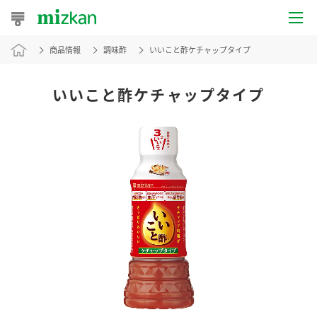
商品情報
調味酢
いいこと酢ケチャップタイプ
おうちレシピ
おすすめレシピ
いいこと酢ケチャップタイプ
レシピ特集
レシピカテゴリ一覧
商品からレシピを探す
レシピ名特集
商品情報