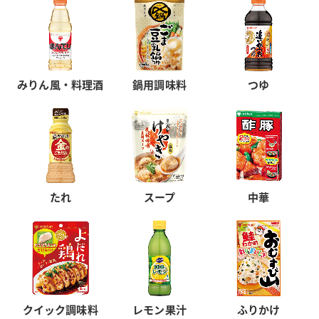
みりん風・料理酒
鍋用調味料
つゆ
たれ
スープ
中華
クイック調味料
レモン果汁
ふりかけ