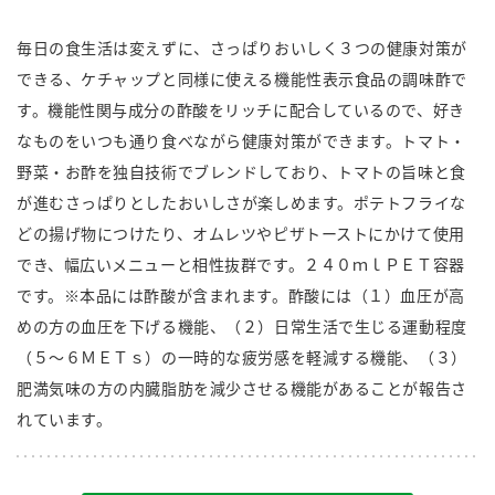
商品カテゴリ
毎日の食生活は変えずに、さっぱりおいしく３つの健康対策が
新商品一覧
できる、ケチャップと同様に使える機能性表示食品の調味酢で
酢
調味酢
す。機能性関与成分の酢酸をリッチに配合しているので、好き
キャンペーン情報
なものをいつも通り食べながら健康対策ができます。トマト・
野菜・お酢を独自技術でブレンドしており、トマトの旨味と食
お酢ドリンク
ぽん酢
ブランド・スペシャルサイト
が進むさっぱりとしたおいしさが楽しめます。ポテトフライな
ブランド・スペシャルサイト トップ
どの揚げ物につけたり、オムレツやピザトーストにかけて使用
でき、幅広いメニューと相性抜群です。２４０ｍｌＰＥＴ容器
みりん風・料理酒
鍋用調味料
商品ブランドサイト
企業情報
です。※本品には酢酸が含まれます。酢酸には（１）血圧が高
Fibee（ファイビー）
めの方の血圧を下げる機能、（２）日常生活で生じる運動程度
国内事業概要
くらしプラ酢
つゆ
たれ
（５〜６ＭＥＴｓ）の一時的な疲労感を軽減する機能、（３）
カンタン酢
ミツカングループについて
肥満気味の方の内臓脂肪を減少させる機能があることが報告さ
お酢ドリンク
れています。
ミツカンを知る
企業理念
スープ
中華
味ぽん
ぽん酢