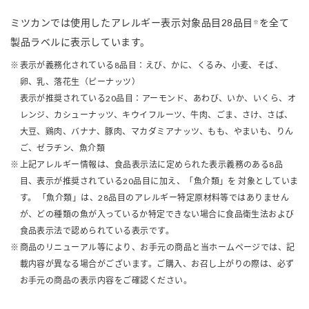
ミツカンでは使用したアレルギー表示対象品目28品目
を全て
※
製品ラベルに表示しています。
表示が義務化されている8品目：えび、かに、くるみ、小麦、そば、
卵、乳、落花生（ピーナッツ）
表示が推奨されている20品目：アーモンド、あわび、いか、いくら、オ
レンジ、カシューナッツ、キウイフルーツ、牛肉、ごま、さけ、さば、
大豆、鶏肉、バナナ、豚肉、マカダミアナッツ、もも、やまいも、りん
ご、ゼラチン、魚介類
上記アレルギー情報は、食品表示法に定められた表示義務のある8品
目、表示が推奨されている20品目に加え、「魚介類」を 対象としていま
す。 「魚介類」は、28品目のアレルギー特定原材料等ではありません
が、どの種類の魚が入っているか特定できない場合に食品衛生法および
食品表示法で認められている表示です。
商品のリニューアル等により、お手元の商品と当ホームページでは、記
載内容が異なる場合がございます。ご購入、お召し上がりの際は、必ず
お手元の商品の表示内容をご確認ください。