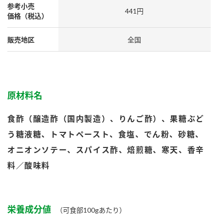
鍋奉行マニュアル
参考小売
ミツカン公式通販
441円
価格（税込）
ミツカンのCM
キッザニア東京「ぽん酢工房」
販売地区
ロングセラー商品 ＋ おすすめレシピ
全国
人気商品 ＋ おすすめレシピ
原材料名
検索
食酢（醸造酢（国内製造）、りんご酢）、果糖ぶど
業務用サイト
ミツカングループについて
製造所固有記号一覧
う糖液糖、トマトペースト、食塩、でん粉、砂糖、
オニオンソテー、スパイス酢、焙煎糖、寒天、香辛
料／酸味料
栄養成分値
（可食部100gあたり）