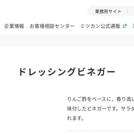
業務用サイト
企業情報
お客様相談センター
ミツカン公式通販
ミツカングループについて
ドレッシングビネガー
企業理念
ミツカンの
ミツカングループの企
創業から現在
業理念をご紹介しま
ツカンの変革
す。
歴史をご紹介
りんご酢をベースに、香り高
ご紹介します。
味付したビネガーです。サラ
環境への取り組み
水の文化
れます。
（アーカ
酢
調味酢
お酢ドリンク
ぽん酢
みりん風・
ミツカンの環境への取
り組みをご紹介しま
1999年