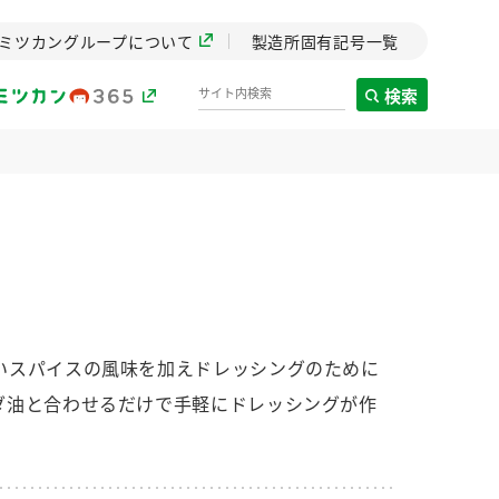
ミツカングループについて
製造所固有記号一覧
検索
製造所固有記号一覧
歴史
までのミ
と挑戦の
します。
いスパイスの風味を加えドレッシングのために
ダ油と合わせるだけで手軽にドレッシングが作
センター
ZENB initiative
イブ）
料理酒
鍋用調味料
つゆ
たれ
植物を可能な限りまる
ごと使ったZENBのコン
設立。「水」を