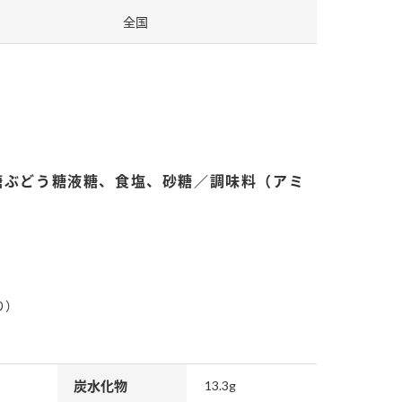
全国
納豆の豆知識
鍋奉行マニュアル
ミツカンのCM
糖ぶどう糖液糖、食塩、砂糖／調味料（アミ
り）
炭水化物
13.3g