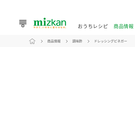
おうちレシピ
商品情報
商品情報
調味酢
ドレッシングビネガー
おうちレシピ
商品情報 トップ
企業情報 トップ
お客様相談センター トップ
ミツカン公式通販
業務用サイト
また食べたいが見つかる。ミツカンからのおすすめレシピを
おうちレシピ トップ