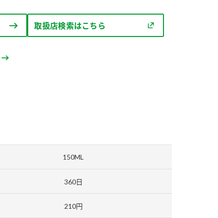
セプトをご紹介しま
た社会貢献
す。
ていまし
取扱店検索はこちら
大切にして
おいしさと健康への
け
おすしの素
炊き込みご飯の素
米飯用調味液
取り組み
ョン宣言」
ミツカンの研究成果と
た各部門の
おいしさと健康に役立
ご紹介しま
つ情報をご紹介しま
す。
150ML
360日
210円
お酢ドリンク
味ぽん
ぽん酢