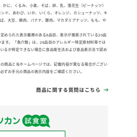
、かに、くるみ、小麦、そば、卵、乳、落花生（ピーナッツ）
モンド、あわび、いか、いくら、オレンジ、カシューナッツ、キ
さば、大豆、鶏肉、バナナ、豚肉、マカダミアナッツ、もも、や
定められた表示義務のある8品目、表示が推奨されている20品
います。 「魚介類」は、28品目のアレルギー特定原材料等では
ているか特定できない場合に食品衛生法および食品表示法で認め
元の商品と当ホームページでは、記載内容が異なる場合がござい
、必ずお手元の商品の表示内容をご確認ください。
商品に関する質問はこちら