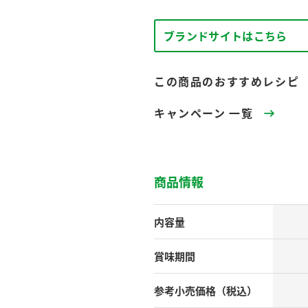
す。
テーマとし
活動を行っ
た。
ブランドサイトはこちら
MIM（ミツカンミュ
各部門が
スープ
中華
クイック調味料
レモン果汁
ふりか
この商品のおすすめレシピ
ージアム）
いること
ミツカンの酢づくりの
「未来ビジ
キャンペーン 一覧
歴史などが学べる体験
実現に向け
型博物館です。
取り組みを
す。
納豆
Fibee
商品情報
キッザニア東京「ぽ
ん酢工房」
味ぽんやお酢について
内容量
楽しく学べるパビリオ
ンです。
賞味期間
参考小売
価格（税込）
ibee（ファイビ
くらしプラ酢
カンタン酢