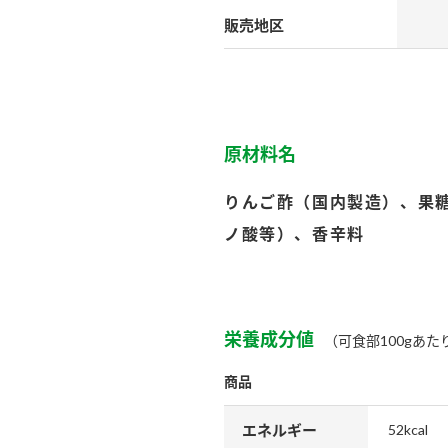
）
販売地区
原材料名
酢を知ろう！
すしラボ
ぽん酢サワー
りんご酢（国内製造）、果
ノ酸等）、香辛料
栄養成分値
（可食部100gあた
商品
エネルギー
52kcal