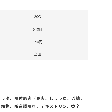
20G
540日
140円
納豆の豆知識
鍋奉行マニュアル
ミツカンのCM
全国
ょうゆ、味付豚肉（豚肉、しょうゆ、砂糖、
分解物、醸造調味料、デキストリン、香辛