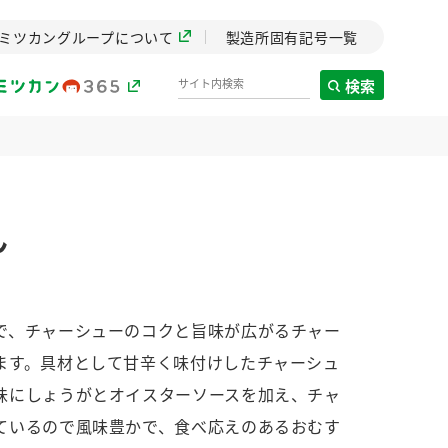
ミツカングループについて
製造所固有記号一覧
検索
製造所固有記号一覧
ん
歴史
までのミ
と挑戦の
します。
で、チャーシューのコクと旨味が広がるチャー
ます。具材として甘辛く味付けしたチャーシュ
センター
ZENB initiative
味にしょうがとオイスターソースを加え、チャ
イブ）
料理酒
鍋用調味料
つゆ
たれ
植物を可能な限りまる
ているので風味豊かで、食べ応えのあるおむす
ごと使ったZENBのコン
設立。「水」を