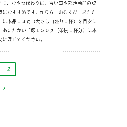
セプトをご紹介しま
た社会貢献
当に、おやつ代わりに、習い事や部活動前の腹
す。
ていまし
様におすすめです。作り方 おむすび あたた
）に本品１３ｇ（大さじ山盛り１杯）を目安に
大切にして
おいしさと健康への
 あたたかいご飯１５０ｇ（茶碗１杯分）に本
け
おすしの素
炊き込みご飯の素
米飯用調味液
取り組み
安に混ぜてください。
ョン宣言」
ミツカンの研究成果と
た各部門の
おいしさと健康に役立
ご紹介しま
つ情報をご紹介しま
す。
お酢ドリンク
味ぽん
ぽん酢