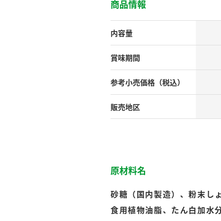
）
商品情報
内容量
賞味期間
参考小売
価格（税込）
酢を知ろう！
すしラボ
ぽん酢サワー
販売地区
原材料名
砂糖（国内製造）、粉末し
食用植物油脂、たん白加水