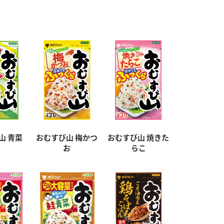
山 青菜
おむすび山 梅かつ
おむすび山 焼きた
お
らこ