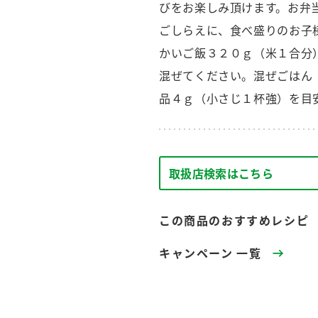
す。
テーマとし
びをお楽しみ頂けます。お弁
活動を行っ
ごしらえに、食べ盛りのお子
た。
かいご飯３２０ｇ（米１合分
MIM（ミツカンミュ
各部門が
スープ
中華
クイック調味料
混ぜてください。混ぜごはん
レモン果汁
ふりか
ージアム）
いること
品４ｇ（小さじ１杯強）を目
ミツカンの酢づくりの
「未来ビジ
歴史などが学べる体験
実現に向け
型博物館です。
取り組みを
す。
取扱店検索はこちら
納豆
Fibee
キッザニア東京「ぽ
ん酢工房」
この商品のおすすめレシピ
味ぽんやお酢について
楽しく学べるパビリオ
ンです。
キャンペーン 一覧
ibee（ファイビ
くらしプラ酢
カンタン酢