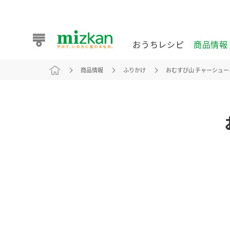
おうちレシピ
商品情報
商品情報
ふりかけ
おむすび山 チャーシュ
おうちレシピ
商品情報 トップ
企業情報 トップ
お客様相談センター トップ
ミツカン公式通販
業務用サイト
また食べたいが見つかる。ミツカンからのおすすめレシピを
おうちレシピ トップ