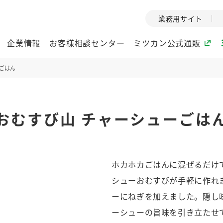
業務用サイト
企業情報
お客様相談センター
ミツカン公式通販
ーごはん
ミツカングループについて
おむすび山 チャーシューごは
企業理念
ミツカンの
ミツカングループの企
創業から現在
業理念をご紹介しま
ツカンの変革
す。
歴史をご紹介
ホカホカごはんに混ぜるだけ
ご紹介します。
シューおむすびが手軽に作れ
環境への取り組み
水の文化
ーにねぎを加えました。隠し
（アーカ
酢
調味酢
お酢ドリンク
ぽん酢
みりん風・
ミツカンの環境への取
ーシューの旨味を引き立たせ
り組みをご紹介しま
1999年