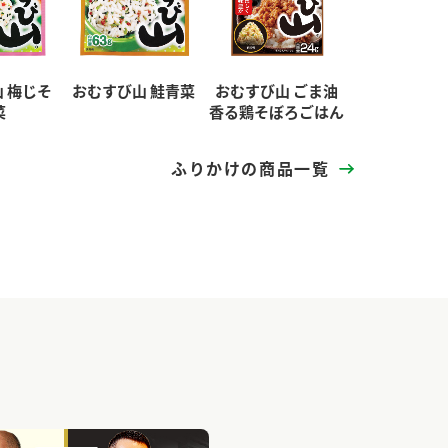
 梅じそ
おむすび山 鮭青菜
おむすび山 ごま油
菜
香る鶏そぼろごはん
ふりかけの商品一覧