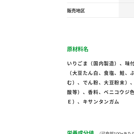
）
販売地区
原材料名
酢を知ろう！
すしラボ
ぽん酢サワー
いりごま（国内製造）、味
（大豆たん白、食塩、鮭、
む）、でん粉、大豆粉末）
酸等）、香料、ベニコウジ
Ｅ）、キサンタンガム
栄養成分値
（可食部100gあた