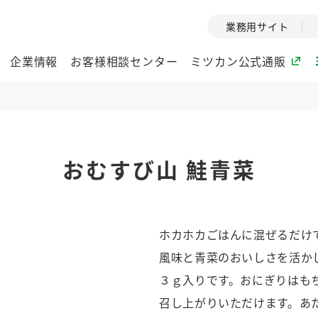
業務用サイト
企業情報
お客様相談センター
ミツカン公式通販
ミツカングループについて
おむすび山 鮭青菜
企業理念
ミツカンの
ミツカングループの企
創業から現在
業理念をご紹介しま
ツカンの変革
す。
歴史をご紹介
ホカホカごはんに混ぜるだけ
ご紹介します。
風味と青菜のおいしさを活か
環境への取り組み
水の文化
３ｇ入りです。おにぎりはも
（アーカ
酢
調味酢
お酢ドリンク
ぽん酢
みりん風・
ミツカンの環境への取
召し上がりいただけます。あ
り組みをご紹介しま
1999年