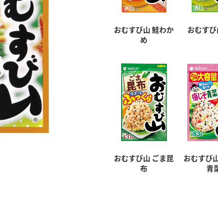
おむすび山 鮭わか
おむすび
め
おむすび山 ごま昆
おむすび山
布
青