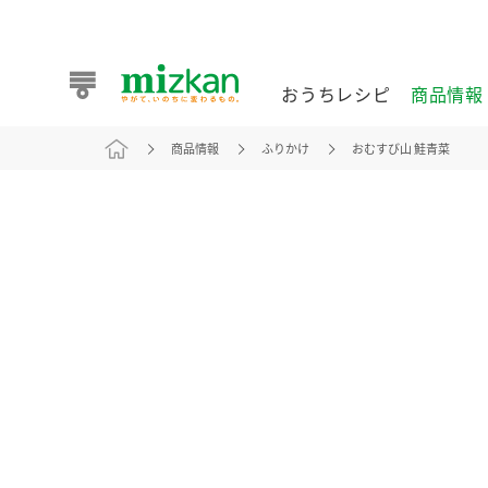
おうちレシピ
商品情報
商品情報
ふりかけ
おむすび山 鮭青菜
おうちレシピ
商品情報 トップ
企業情報 トップ
お客様相談センター トップ
ミツカン公式通販
業務用サイト
また食べたいが見つかる。ミツカンからのおすすめレシピを
おうちレシピ トップ