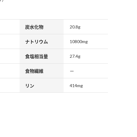
炭水化物
20.8g
ナトリウム
10800mg
食塩相当量
27.4g
食物繊維
ー
リン
414mg