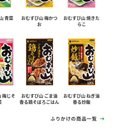
山 青菜
おむすび山 梅かつ
おむすび山 焼きた
お
らこ
 梅じそ
おむすび山 ごま油
おむすび山 ねぎ油
菜
香る鶏そぼろごはん
香る炒飯
ふりかけの商品一覧