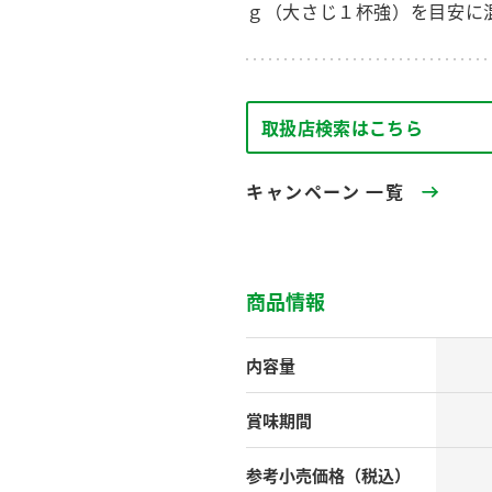
す。
テーマとし
ｇ（大さじ１杯強）を目安に
活動を行っ
た。
MIM（ミツカンミュ
各部門が
スープ
中華
クイック調味料
レモン果汁
ふりか
取扱店検索はこちら
ージアム）
いること
ミツカンの酢づくりの
「未来ビジ
歴史などが学べる体験
実現に向け
キャンペーン 一覧
型博物館です。
取り組みを
す。
納豆
Fibee
キッザニア東京「ぽ
商品情報
ん酢工房」
味ぽんやお酢について
内容量
楽しく学べるパビリオ
ンです。
賞味期間
ibee（ファイビ
くらしプラ酢
カンタン酢
参考小売
価格（税込）