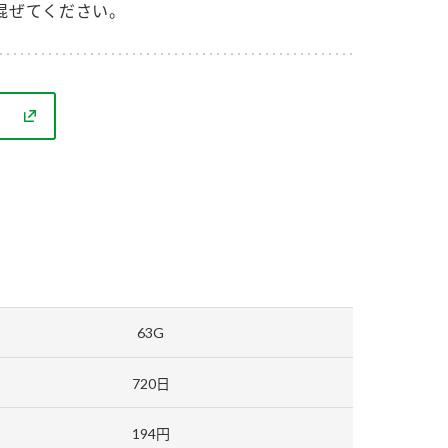
セプトをご紹介しま
た社会貢献
混ぜてください。
す。
ていまし
大切にして
おいしさと健康への
け
おすしの素
炊き込みご飯の素
米飯用調味液
取り組み
ョン宣言」
ミツカンの研究成果と
た各部門の
おいしさと健康に役立
ご紹介しま
つ情報をご紹介しま
す。
63G
720日
お酢ドリンク
味ぽん
ぽん酢
194円