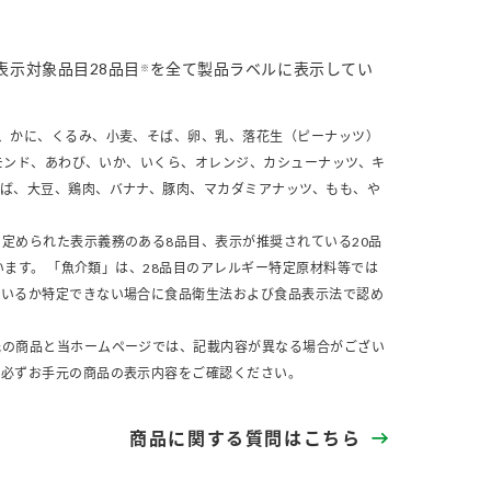
表示対象品目28品目
を全て製品ラベルに表示してい
※
、かに、くるみ、小麦、そば、卵、乳、落花生（ピーナッツ）
モンド、あわび、いか、いくら、オレンジ、カシューナッツ、キ
さば、大豆、鶏肉、バナナ、豚肉、マカダミアナッツ、もも、や
定められた表示義務のある8品目、表示が推奨されている20品
います。 「魚介類」は、28品目のアレルギー特定原材料等では
ているか特定できない場合に食品衛生法および食品表示法で認め
元の商品と当ホームページでは、記載内容が異なる場合がござい
、必ずお手元の商品の表示内容をご確認ください。
商品に関する質問はこちら