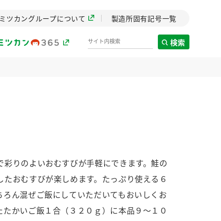
ミツカングループについて
製造所固有記号一覧
検索
製造所固有記号一覧
歴史
までのミ
と挑戦の
します。
で彩りのよいおむすびが手軽にできます。鮭の
したおむすびが楽しめます。たっぷり使える６
センター
ZENB initiative
ちろん混ぜご飯にしていただいてもおいしくお
イブ）
料理酒
鍋用調味料
つゆ
たれ
植物を可能な限りまる
たたかいご飯１合（３２０ｇ）に本品９〜１０
ごと使ったZENBのコン
設立。「水」を