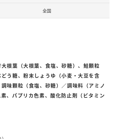
全国
納豆の豆知識
鍋奉行マニュアル
ミツカンのCM
付大根葉（大根葉、食塩、砂糖）、鮭顆粒
ぶどう糖、粉末しょうゆ（小麦・大豆を含
、調味顆粒（食塩、砂糖）／調味料（アミノ
色素、パプリカ色素、酸化防止剤（ビタミン
り）