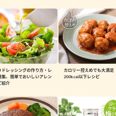
）
酢を知ろう！
すしラボ
ぽん酢サワー
りドレッシングの作り方・レ
カロリー控えめでも大満足
特集、簡単でおいしいアレン
200kcal以下レシピ
ご紹介