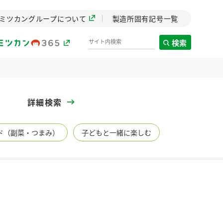
ミツカングループについて
製造所固有記号一覧
検索
製造所固有記号一覧
詳細検索
歴史
ド（副菜・つまみ）
子どもと一緒に楽しむ
までのミ
と挑戦の
します。
センター
ZENB initiative
イブ）
料理酒
鍋用調味料
つゆ
たれ
植物を可能な限りまる
ごと使ったZENBのコン
設立。「水」を