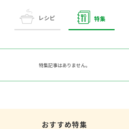
す。
テーマとし
活動を行っ
た。
レシピ
特集
MIM（ミツカンミュ
各部門が
スープ
中華
クイック調味料
レモン果汁
ふりか
ージアム）
いること
ミツカンの酢づくりの
「未来ビジ
歴史などが学べる体験
実現に向け
型博物館です。
取り組みを
す。
特集記事はありません。
納豆
Fibee
キッザニア東京「ぽ
ん酢工房」
味ぽんやお酢について
楽しく学べるパビリオ
ンです。
おすすめ特集
ibee（ファイビ
くらしプラ酢
カンタン酢