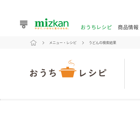
おうちレシピ
商品情報
メニュー・レシピ
うどんの検索結果
おうちレシピ
商品情報 トップ
企業情報 トップ
お客様相談センター トップ
ミツカン公式通販
業務用サイト
また食べたいが見つかる。ミツカンからのおすすめレシピを
おうちレシピ トップ