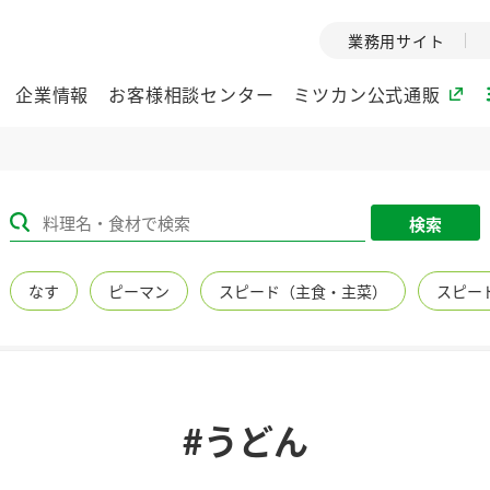
業務用サイト
企業情報
お客様相談センター
ミツカン公式通販
ミツカングループについて
検索
企業理念
ミツカンの
なす
ピーマン
スピード（主食・主菜）
スピー
ミツカングループの企
創業から現在
業理念をご紹介しま
ツカンの変革
す。
歴史をご紹介
ご紹介します。
環境への取り組み
水の文化
#うどん
（アーカ
酢
調味酢
お酢ドリンク
ぽん酢
みりん風・
ミツカンの環境への取
り組みをご紹介しま
1999年