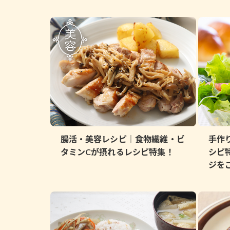
ー
お
腸活・美容レシピ｜食物繊維・ビ
手作
タミンCが摂れるレシピ特集！
シピ
ジを