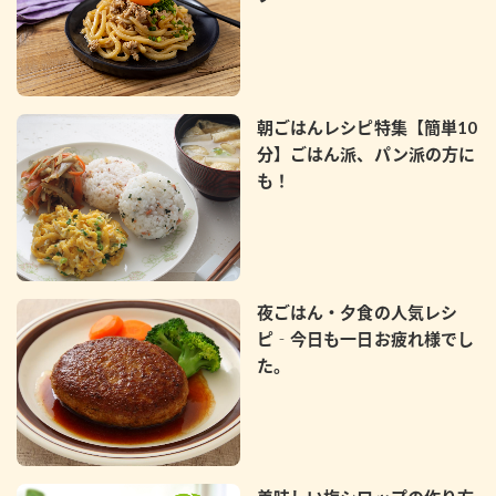
鍋奉行マニュアル
ミツカン公式通販
ミツカンのCM
キッザニア東京「ぽん酢工房」
ロングセラー商品 ＋ おすすめレシピ
朝ごはんレシピ特集【簡単10
人気商品 ＋ おすすめレシピ
分】ごはん派、パン派の方に
も！
検索
業務用サイト
ミツカングループについて
製造所固有記号一覧
夜ごはん・夕食の人気レシ
ピ‐今日も一日お疲れ様でし
た。