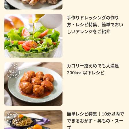
採用情報
環境への取り組み
かおりの蔵
ミツカンの歴史
クイック調味料
レモン果汁
ニュースリリース
手作りドレッシングの作り
つゆ
水の文化センター（アーカイブ）
方・レシピ特集、簡単でおい
鍋なび
しいアレンジをご紹介
ふりかけ
おすしの素
お客様相談センター
納豆のサイト
ZENB initiative
PIN印
お客様の声をいかしました
炊き込みご飯の素
米飯用調味液
三ツ判山吹
カロリー控えめでも大満足
販売終了製品のご案内
千夜
MIM（ミツカンミュージアム）
200kcal以下レシピ
納豆
Fibee
よくあるご質問
スペシャルサイト
お酢を知ろう！
各部門が大切にしていること
お問い合わせ
すしラボ
地図から取り扱い店舗を探す
ぽん酢サワー
簡単レシピ特集｜10分以内で
おいしさと健康への取り組み
できるおかず・丼もの・スー
納豆の豆知識
プ