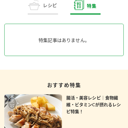
商品カテゴリ
レシピ
特集
新商品一覧
酢
調味酢
キャンペーン情報
特集記事はありません。
お酢ドリンク
ぽん酢
ブランド・スペシャルサイト
ブランド・スペシャルサイト トップ
みりん風・料理酒
鍋用調味料
商品ブランドサイト
企業情報
Fibee（ファイビー）
おすすめ特集
国内事業概要
くらしプラ酢
つゆ
たれ
カンタン酢
腸活・美容レシピ｜食物繊
ミツカングループについて
維・ビタミンCが摂れるレシ
お酢ドリンク
ピ特集！
ミツカンを知る
企業理念
スープ
中華
味ぽん
ぽん酢