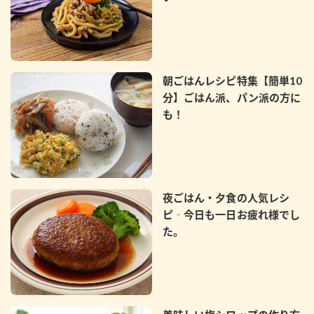
鍋奉行マニュアル
ミツカン公式通販
ミツカンのCM
キッザニア東京「ぽん酢工房」
ロングセラー商品 ＋ おすすめレシピ
朝ごはんレシピ特集【簡単10
人気商品 ＋ おすすめレシピ
分】ごはん派、パン派の方に
も！
検索
業務用サイト
ミツカングループについて
製造所固有記号一覧
夜ごはん・夕食の人気レシ
ピ‐今日も一日お疲れ様でし
た。