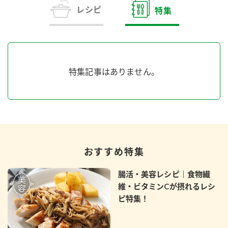
商品カテゴリ
レシピ
特集
新商品一覧
酢
調味酢
キャンペーン情報
特集記事はありません。
お酢ドリンク
ぽん酢
ブランド・スペシャルサイト
ブランド・スペシャルサイト トップ
みりん風・料理酒
鍋用調味料
商品ブランドサイト
企業情報
Fibee（ファイビー）
おすすめ特集
国内事業概要
くらしプラ酢
つゆ
たれ
カンタン酢
腸活・美容レシピ｜食物繊
ミツカングループについて
維・ビタミンCが摂れるレシ
お酢ドリンク
ピ特集！
ミツカンを知る
企業理念
スープ
中華
味ぽん
ぽん酢