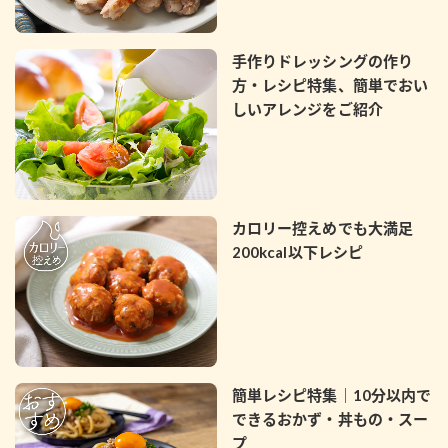
採用情報
環境への取り組み
かおりの蔵
ミツカンの歴史
クイック調味料
レモン果汁
ニュースリリース
手作りドレッシングの作り
つゆ
水の文化センター（アーカイブ）
方・レシピ特集、簡単でおい
鍋なび
しいアレンジをご紹介
ふりかけ
おすしの素
お客様相談センター
納豆のサイト
ZENB initiative
PIN印
お客様の声をいかしました
炊き込みご飯の素
米飯用調味液
三ツ判山吹
カロリー控えめでも大満足
販売終了製品のご案内
千夜
MIM（ミツカンミュージアム）
200kcal以下レシピ
納豆
Fibee
よくあるご質問
スペシャルサイト
お酢を知ろう！
各部門が大切にしていること
お問い合わせ
すしラボ
地図から取り扱い店舗を探す
ぽん酢サワー
簡単レシピ特集｜10分以内で
おいしさと健康への取り組み
できるおかず・丼もの・スー
納豆の豆知識
プ