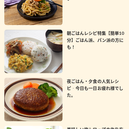
鍋奉行マニュアル
ミツカン公式通販
ミツカンのCM
キッザニア東京「ぽん酢工房」
ロングセラー商品 ＋ おすすめレシピ
朝ごはんレシピ特集【簡単10
人気商品 ＋ おすすめレシピ
分】ごはん派、パン派の方に
も！
検索
業務用サイト
ミツカングループについて
製造所固有記号一覧
夜ごはん・夕食の人気レシ
ピ‐今日も一日お疲れ様でし
た。