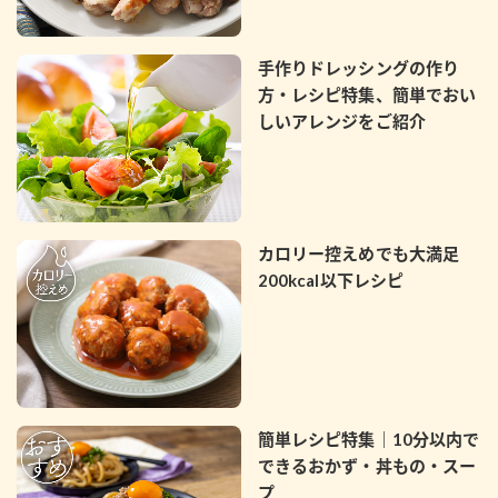
採用情報
環境への取り組み
かおりの蔵
ミツカンの歴史
クイック調味料
レモン果汁
ニュースリリース
手作りドレッシングの作り
つゆ
水の文化センター（アーカイブ）
方・レシピ特集、簡単でおい
鍋なび
しいアレンジをご紹介
ふりかけ
おすしの素
お客様相談センター
納豆のサイト
ZENB initiative
PIN印
お客様の声をいかしました
炊き込みご飯の素
米飯用調味液
三ツ判山吹
カロリー控えめでも大満足
販売終了製品のご案内
千夜
MIM（ミツカンミュージアム）
200kcal以下レシピ
納豆
Fibee
よくあるご質問
スペシャルサイト
お酢を知ろう！
各部門が大切にしていること
お問い合わせ
すしラボ
地図から取り扱い店舗を探す
ぽん酢サワー
簡単レシピ特集｜10分以内で
おいしさと健康への取り組み
できるおかず・丼もの・スー
納豆の豆知識
プ