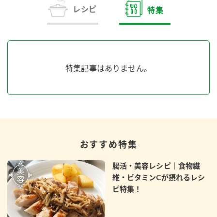
商品カテゴリ
レシピ
特集
新商品一覧
酢
調味酢
キャンペーン情報
特集記事はありません。
お酢ドリンク
ぽん酢
ブランド・スペシャルサイト
ブランド・スペシャルサイト トップ
みりん風・料理酒
鍋用調味料
商品ブランドサイト
企業情報
Fibee（ファイビー）
おすすめ特集
国内事業概要
くらしプラ酢
つゆ
たれ
カンタン酢
腸活・美容レシピ｜食物繊
ミツカングループについて
維・ビタミンCが摂れるレシ
お酢ドリンク
ピ特集！
ミツカンを知る
企業理念
スープ
中華
味ぽん
ぽん酢