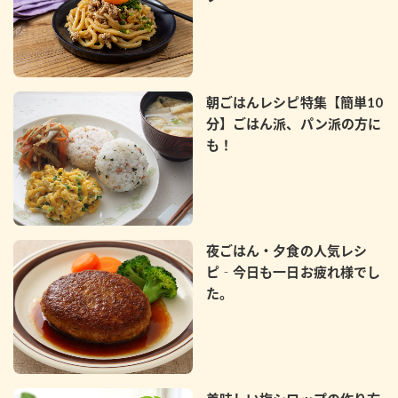
鍋奉行マニュアル
ミツカン公式通販
ミツカンのCM
キッザニア東京「ぽん酢工房」
ロングセラー商品 ＋ おすすめレシピ
朝ごはんレシピ特集【簡単10
人気商品 ＋ おすすめレシピ
分】ごはん派、パン派の方に
も！
検索
業務用サイト
ミツカングループについて
製造所固有記号一覧
夜ごはん・夕食の人気レシ
ピ‐今日も一日お疲れ様でし
た。