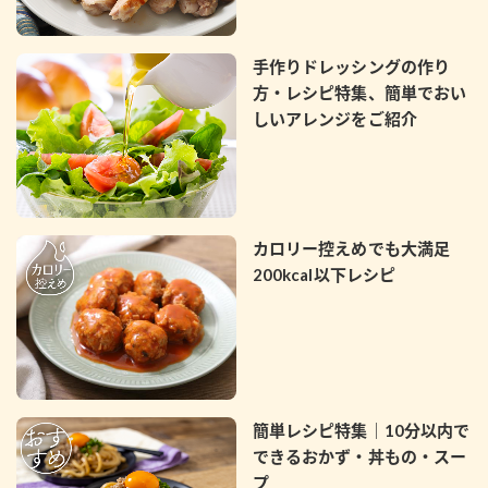
採用情報
環境への取り組み
かおりの蔵
ミツカンの歴史
クイック調味料
レモン果汁
ニュースリリース
手作りドレッシングの作り
つゆ
水の文化センター（アーカイブ）
方・レシピ特集、簡単でおい
鍋なび
しいアレンジをご紹介
ふりかけ
おすしの素
お客様相談センター
納豆のサイト
ZENB initiative
PIN印
お客様の声をいかしました
炊き込みご飯の素
米飯用調味液
三ツ判山吹
カロリー控えめでも大満足
販売終了製品のご案内
千夜
MIM（ミツカンミュージアム）
200kcal以下レシピ
納豆
Fibee
よくあるご質問
スペシャルサイト
お酢を知ろう！
各部門が大切にしていること
お問い合わせ
すしラボ
地図から取り扱い店舗を探す
ぽん酢サワー
簡単レシピ特集｜10分以内で
おいしさと健康への取り組み
できるおかず・丼もの・スー
納豆の豆知識
プ