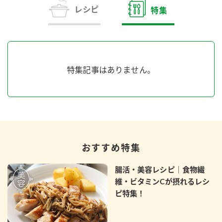
商品カテゴリ
レシピ
特集
新商品一覧
酢
調味酢
キャンペーン情報
特集記事はありません。
お酢ドリンク
ぽん酢
ブランド・スペシャルサイト
ブランド・スペシャルサイト トップ
みりん風・料理酒
鍋用調味料
商品ブランドサイト
企業情報
Fibee（ファイビー）
おすすめ特集
国内事業概要
くらしプラ酢
つゆ
たれ
カンタン酢
腸活・美容レシピ｜食物繊
ミツカングループについて
維・ビタミンCが摂れるレシ
お酢ドリンク
ピ特集！
ミツカンを知る
企業理念
スープ
中華
味ぽん
ぽん酢