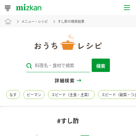
メニュー・レシピ
すし酢の検索結果
おうちレシピ
おすすめレシピ
レシピ特集
検索
レシピカテゴリ一覧
詳細検索
商品からレシピを探す
なす
ピーマン
スピード（主食・主菜）
スピード（副菜・つ
レシピ名特集
#すし酢
商品情報