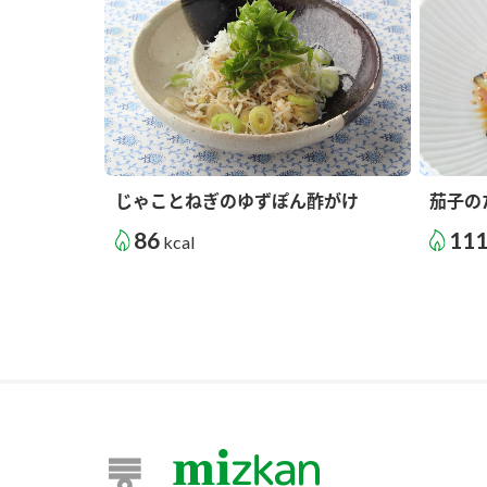
じゃことねぎのゆずぽん酢がけ
茄子の
86
11
kcal