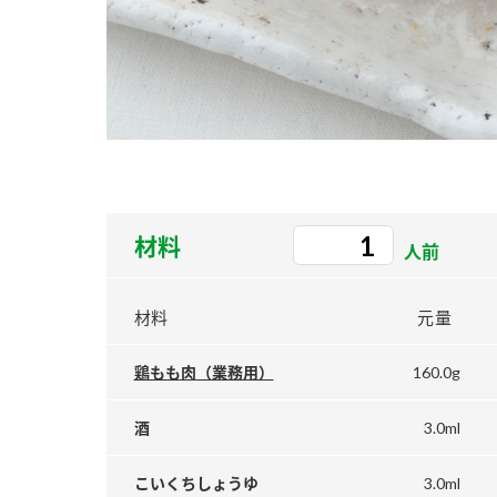
ー
お
材料
人前
材料
元量
160.0g
鶏もも肉（業務用）
3.0ml
酒
3.0ml
こいくちしょうゆ