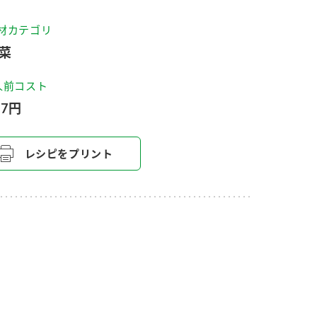
セプトをご紹介しま
た社会貢献
す。
ていまし
材カテゴリ
菜
大切にして
おいしさと健康への
け
おすしの素
炊き込みご飯の素
米飯用調味液
人前コスト
取り組み
67円
ョン宣言」
ミツカンの研究成果と
た各部門の
おいしさと健康に役立
ご紹介しま
つ情報をご紹介しま
す。
レシピをプリント
お酢ドリンク
味ぽん
ぽん酢