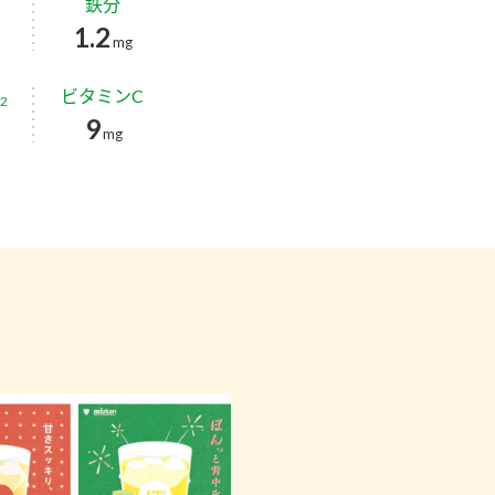
鉄分
1.2
mg
ビタミンC
2
9
g
mg