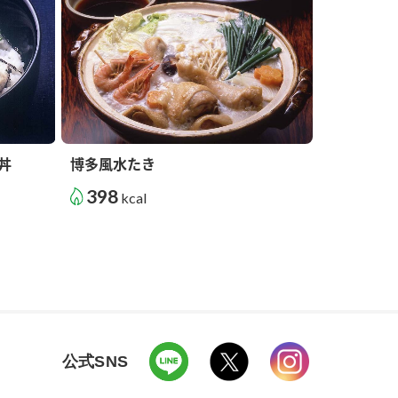
丼
博多風水たき
398
kcal
公式SNS