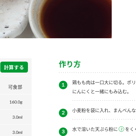
）
酢を知ろう！
すしラボ
ぽん酢サワー
作り方
計算する
鶏もも肉は一口大に切る。ポリ
１
可食部
にんにくと一緒にもみ込む。
160.0g
小麦粉を袋に入れ、まんべんな
２
3.0ml
水で溶いた天ぷら粉に
をく
３
3.0ml