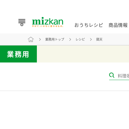
おうちレシピ
商品情報
業務用トップ
レシピ
鶏天
おうちレシピ
商品情報 トップ
企業情報 トップ
お客様相談センター トップ
ミツカン公式通販
業務用
業務用サイト
また食べたいが見つかる。ミツカンからのおすすめレシピを
おうちレシピ トップ