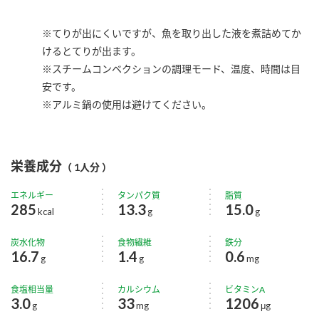
※てりが出にくいですが、魚を取り出した液を煮詰めてか
けるとてりが出ます。
※スチームコンベクションの調理モード、温度、時間は目
安です。
※アルミ鍋の使用は避けてください。
栄養成分
（ 1人分 ）
エネルギー
タンパク質
脂質
285
13.3
15.0
kcal
g
g
炭水化物
食物繊維
鉄分
16.7
1.4
0.6
g
g
mg
食塩相当量
カルシウム
ビタミンA
3.0
33
1206
g
mg
μg