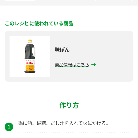
鍋奉行マニュアル
ミツカン公式通販
ミツカンのCM
キッザニア東京「ぽん酢工房」
このレシピに使われている商品
ロングセラー商品 ＋ おすすめレシピ
人気商品 ＋ おすすめレシピ
味ぽん
検索
商品情報はこちら
業務用サイト
ミツカングループについて
製造所固有記号一覧
作り方
鍋に酒、砂糖、だし汁を入れて火にかける。
１