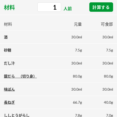
採用情報
環境への取り組み
材料
計算する
かおりの蔵
人前
ミツカンの歴史
クイック調味料
レモン果汁
ニュースリリース
つゆ
水の文化センター（アーカイブ）
材料
元量
可食部
鍋なび
ふりかけ
おすしの素
お客様相談センター
納豆のサイト
30.0ml
30.0ml
酒
ZENB initiative
PIN印
お客様の声をいかしました
7.5g
7.5g
砂糖
炊き込みご飯の素
米飯用調味液
三ツ判山吹
販売終了製品のご案内
千夜
30.0ml
30.0ml
だし汁
MIM（ミツカンミュージアム）
納豆
Fibee
よくあるご質問
80.0g
80.0g
銀だら （切り身）
スペシャルサイト
お酢を知ろう！
各部門が大切にしていること
お問い合わせ
30.0ml
30.0ml
味ぽん
すしラボ
地図から取り扱い店舗を探す
ぽん酢サワー
66.7g
40.0g
長ねぎ
おいしさと健康への取り組み
納豆の豆知識
7.8g
7.0g
ししとうがらし