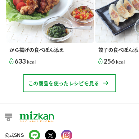
から揚げの食べぽん添え
餃子の食べぽん添
633
256
kcal
kcal
この商品を使ったレシピを見る
公式SNS