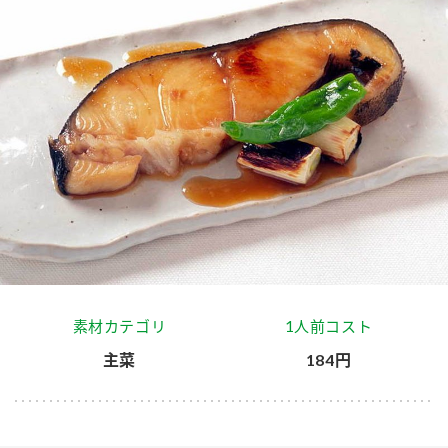
商品カテゴリ
新商品一覧
酢
調味酢
キャンペーン情報
お酢ドリンク
ぽん酢
ブランド・スペシャルサイト
ブランド・スペシャルサイト トップ
みりん風・料理酒
鍋用調味料
商品ブランドサイト
企業情報
Fibee（ファイビー）
国内事業概要
くらしプラ酢
つゆ
たれ
素材カテゴリ
1人前コスト
カンタン酢
ミツカングループについて
主菜
184円
お酢ドリンク
ミツカンを知る
企業理念
スープ
中華
味ぽん
ぽん酢