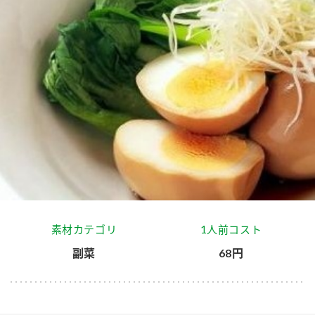
商品カテゴリ
新商品一覧
酢
調味酢
キャンペーン情報
お酢ドリンク
ぽん酢
ブランド・スペシャルサイト
ブランド・スペシャルサイト トップ
みりん風・料理酒
鍋用調味料
商品ブランドサイト
企業情報
Fibee（ファイビー）
国内事業概要
くらしプラ酢
つゆ
たれ
素材カテゴリ
1人前コスト
カンタン酢
ミツカングループについて
副菜
68円
お酢ドリンク
ミツカンを知る
企業理念
スープ
中華
味ぽん
ぽん酢