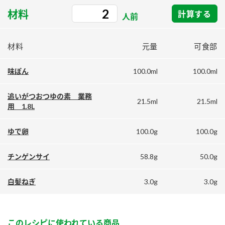
採用情報
環境への取り組み
材料
計算する
かおりの蔵
人前
ミツカンの歴史
クイック調味料
レモン果汁
ニュースリリース
つゆ
水の文化センター（アーカイブ）
材料
元量
可食部
鍋なび
ふりかけ
おすしの素
お客様相談センター
納豆のサイト
100.0ml
100.0ml
味ぽん
ZENB initiative
PIN印
お客様の声をいかしました
追いがつおつゆの素 業務
炊き込みご飯の素
米飯用調味液
21.5ml
21.5ml
三ツ判山吹
用 1.8L
販売終了製品のご案内
千夜
MIM（ミツカンミュージアム）
100.0g
100.0g
ゆで卵
納豆
Fibee
よくあるご質問
スペシャルサイト
58.8g
50.0g
チンゲンサイ
お酢を知ろう！
各部門が大切にしていること
お問い合わせ
すしラボ
3.0g
3.0g
白髪ねぎ
地図から取り扱い店舗を探す
ぽん酢サワー
おいしさと健康への取り組み
納豆の豆知識
このレシピに使われている商品