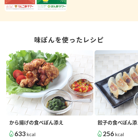
味ぽんを使ったレシピ
から揚げの食べぽん添え
餃子の食べぽん添
633
256
kcal
kcal