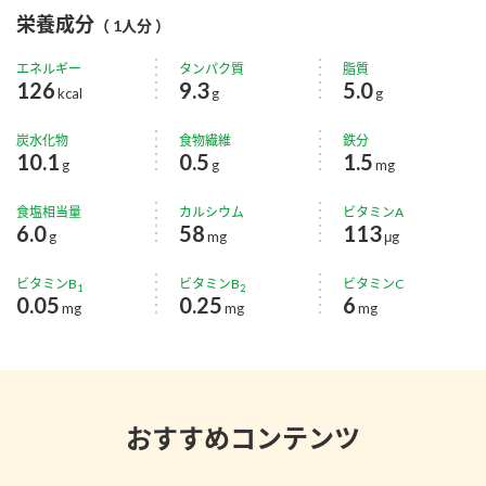
栄養成分
（ 1人分 ）
エネルギー
タンパク質
脂質
126
9.3
5.0
kcal
g
g
炭水化物
食物繊維
鉄分
10.1
0.5
1.5
g
g
mg
食塩相当量
カルシウム
ビタミンA
6.0
58
113
g
mg
μg
ビタミンB
ビタミンB
ビタミンC
1
2
0.05
0.25
6
mg
mg
mg
おすすめコンテンツ