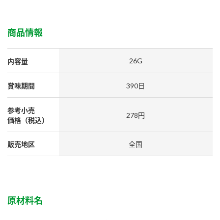
採用情報
環境への取り組み
かおりの蔵
ミツカンの歴史
クイック調味料
レモン果汁
ニュースリリース
商品情報
つゆ
水の文化センター（アーカイブ）
鍋なび
ふりかけ
おすしの素
26G
内容量
お客様相談センター
納豆のサイト
ZENB initiative
PIN印
賞味期間
390日
お客様の声をいかしました
炊き込みご飯の素
米飯用調味液
三ツ判山吹
参考小売
278円
販売終了製品のご案内
千夜
価格（税込）
MIM（ミツカンミュージアム）
納豆
Fibee
よくあるご質問
スペシャルサイト
販売地区
全国
お酢を知ろう！
各部門が大切にしていること
お問い合わせ
すしラボ
地図から取り扱い店舗を探す
ぽん酢サワー
原材料名
おいしさと健康への取り組み
納豆の豆知識