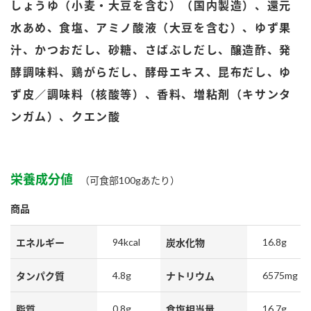
しょうゆ（小麦・大豆を含む）（国内製造）、還元
鍋奉行マニュアル
ミツカン公式通販
水あめ、食塩、アミノ酸液（大豆を含む）、ゆず果
ミツカンのCM
キッザニア東京「ぽん酢工房」
汁、かつおだし、砂糖、さばぶしだし、醸造酢、発
ロングセラー商品 ＋ おすすめレシピ
酵調味料、鶏がらだし、酵母エキス、昆布だし、ゆ
人気商品 ＋ おすすめレシピ
ず皮／調味料（核酸等）、香料、増粘剤（キサンタ
ンガム）、クエン酸
検索
栄養成分値
（可食部100gあたり）
業務用サイト
ミツカングループについて
製造所固有記号一覧
商品
94kcal
16.8g
エネルギー
炭水化物
4.8g
6575mg
タンパク質
ナトリウム
0.8g
16.7g
脂質
食塩相当量