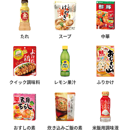
たれ
スープ
中華
クイック調味料
レモン果汁
ふりかけ
おすしの素
炊き込みご飯の素
米飯用調味液