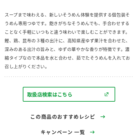
商品カテゴリ
スープまで味わえる、新しいそうめん体験を提供する個包装そ
新商品一覧
うめん専用つゆです。飽きがちなそうめんでも、手合わせする
酢
調味酢
ことなく手軽にいつもと違う味わいで楽しむことができます。
キャンペーン情報
鰹、鶏、昆布の３種の出汁に、高知県産ゆず果汁を合わせた、
深みのある出汁の旨みと、ゆずの華やかな香りが特徴です。濃
お酢ドリンク
ぽん酢
ブランド・スペシャルサイト
縮タイプなので本品を水と合わせ、茹でたそうめんを入れてお
ブランド・スペシャルサイト トップ
召し上がりください。
みりん風・料理酒
鍋用調味料
商品ブランドサイト
企業情報
Fibee（ファイビー）
国内事業概要
くらしプラ酢
取扱店検索はこちら
つゆ
たれ
カンタン酢
ミツカングループについて
お酢ドリンク
この商品のおすすめレシピ
ミツカンを知る
企業理念
スープ
中華
味ぽん
キャンペーン 一覧
ぽん酢