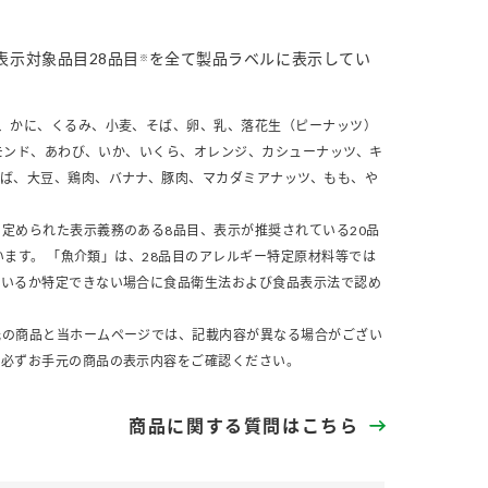
表示対象品目28品目
を全て製品ラベルに表示してい
※
、かに、くるみ、小麦、そば、卵、乳、落花生（ピーナッツ）
モンド、あわび、いか、いくら、オレンジ、カシューナッツ、キ
さば、大豆、鶏肉、バナナ、豚肉、マカダミアナッツ、もも、や
定められた表示義務のある8品目、表示が推奨されている20品
います。 「魚介類」は、28品目のアレルギー特定原材料等では
ているか特定できない場合に食品衛生法および食品表示法で認め
元の商品と当ホームページでは、記載内容が異なる場合がござい
、必ずお手元の商品の表示内容をご確認ください。
商品に関する質問はこちら