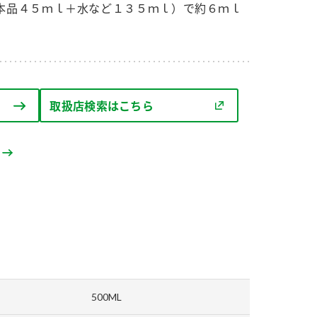
セプトをご紹介しま
た社会貢献
本品４５ｍｌ＋水など１３５ｍｌ）で約６ｍｌ
す。
ていまし
大切にして
おいしさと健康への
け
おすしの素
炊き込みご飯の素
米飯用調味液
取り組み
取扱店検索はこちら
ョン宣言」
ミツカンの研究成果と
た各部門の
おいしさと健康に役立
ご紹介しま
つ情報をご紹介しま
す。
500ML
お酢ドリンク
味ぽん
ぽん酢