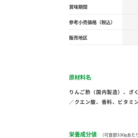
）
賞味期間
参考小売
価格（税込）
販売地区
酢を知ろう！
すしラボ
ぽん酢サワー
原材料名
りんご酢（国内製造）、ざ
／クエン酸、香料、ビタミ
栄養成分値
（可食部100gあた