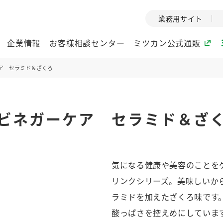
業務用サイト
企業情報
お客様相談センター
ミツカン公式通販
ア セラミド＆ざくろ
ミツカングループについて
ビネガーケア セラミド＆ざ
企業理念
ミツカンの
ミツカングループの企
創業から現在
業理念をご紹介しま
ツカンの変革
す。
歴史をご紹介
気になる健康や美容のことを
ご紹介します。
リンクシリーズ。美味しいか
環境への取り組み
水の文化
ラミドを加えたざくろ味です
（アーカ
酢
調味酢
お酢ドリンク
ぽん酢
みりん風・
ミツカンの環境への取
酸っぱさを控えめにしていま
り組みをご紹介しま
1999年