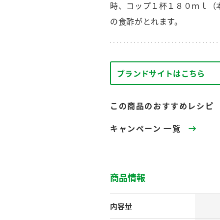
す。
テーマとし
時、コップ１杯１８０ｍｌ（
活動を行っ
の食酢がとれます。
た。
MIM（ミツカンミュ
各部門が
スープ
中華
クイック調味料
レモン果汁
ふりか
ージアム）
いること
ブランドサイトはこちら
ミツカンの酢づくりの
「未来ビジ
歴史などが学べる体験
実現に向け
型博物館です。
取り組みを
す。
この商品のおすすめレシピ
納豆
Fibee
キャンペーン 一覧
キッザニア東京「ぽ
ん酢工房」
味ぽんやお酢について
楽しく学べるパビリオ
ンです。
商品情報
内容量
ibee（ファイビ
くらしプラ酢
カンタン酢