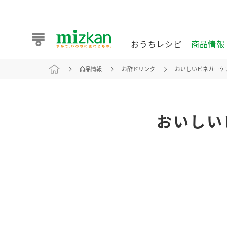
おうちレシピ
商品情報
商品情報
お酢ドリンク
おいしいビネガーケ
おうちレシピ
商品情報 トップ
企業情報 トップ
お客様相談センター トップ
ミツカン公式通販
業務用サイト
おいしい
また食べたいが見つかる。ミツカンからのおすすめレシピを
おうちレシピ トップ