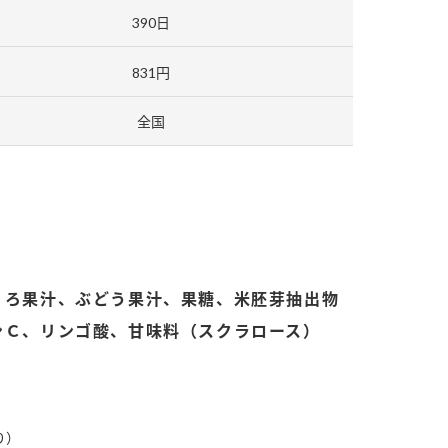
390日
831円
全国
納豆の豆知識
鍋奉行マニュアル
ミツカンのCM
くろ果汁、ぶどう果汁、果糖、米胚芽抽出物
ンＣ、リンゴ酸、甘味料（スクラロース）
り）