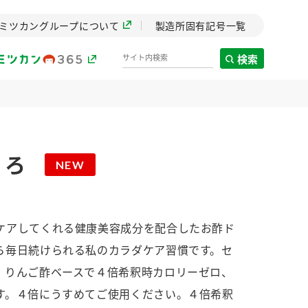
ミツカングループについて
製造所固有記号一覧
検索
製造所固有記号一覧
くろ
NEW
歴史
までのミ
と挑戦の
します。
ケアしてくれる健康美容成分を配合したお酢ド
ら毎日続けられる私のカラダケア習慣です。セ
センター
ZENB initiative
。りんご酢ベースで４倍希釈時カロリーゼロ、
イブ）
料理酒
鍋用調味料
つゆ
たれ
植物を可能な限りまる
す。４倍にうすめてご使用ください。４倍希釈
ごと使ったZENBのコン
設立。「水」を