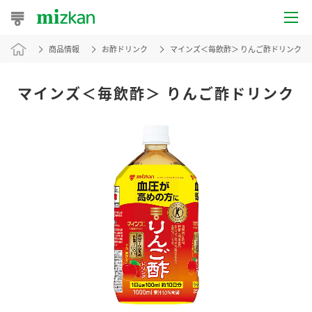
商品情報
お酢ドリンク
マインズ＜毎飲酢＞ りんご酢ドリンク
おうちレシピ
おすすめレシピ
マインズ＜毎飲酢＞ りんご酢ドリンク
レシピ特集
レシピカテゴリ一覧
商品からレシピを探す
レシピ名特集
商品情報