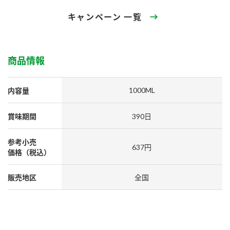
採用情報
環境への取り組み
かおりの蔵
キャンペーン 一覧
ミツカンの歴史
クイック調味料
レモン果汁
ニュースリリース
つゆ
水の文化センター（アーカイブ）
鍋なび
商品情報
ふりかけ
おすしの素
お客様相談センター
納豆のサイト
ZENB initiative
PIN印
1000ML
内容量
お客様の声をいかしました
炊き込みご飯の素
米飯用調味液
三ツ判山吹
賞味期間
390日
販売終了製品のご案内
千夜
MIM（ミツカンミュージアム）
参考小売
納豆
Fibee
よくあるご質問
637円
スペシャルサイト
価格（税込）
お酢を知ろう！
各部門が大切にしていること
お問い合わせ
販売地区
全国
すしラボ
地図から取り扱い店舗を探す
ぽん酢サワー
おいしさと健康への取り組み
納豆の豆知識