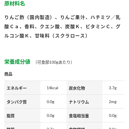
原材料名
鍋奉行マニュアル
ミツカン公式通販
ミツカンのCM
キッザニア東京「ぽん酢工房」
りんご酢（国内製造）、りんご果汁、ハチミツ／乳
ロングセラー商品 ＋ おすすめレシピ
酸Ｃａ、香料、クエン酸、炭酸Ｋ、ビタミンＣ、グ
人気商品 ＋ おすすめレシピ
ルコン酸Ｋ、甘味料（スクラロース）
検索
栄養成分値
（可食部100gあたり）
商品
業務用サイト
ミツカングループについて
製造所固有記号一覧
14kcal
3.7g
エネルギー
炭水化物
0.0g
2mg
タンパク質
ナトリウム
0.0g
0.0g
脂質
食塩相当量