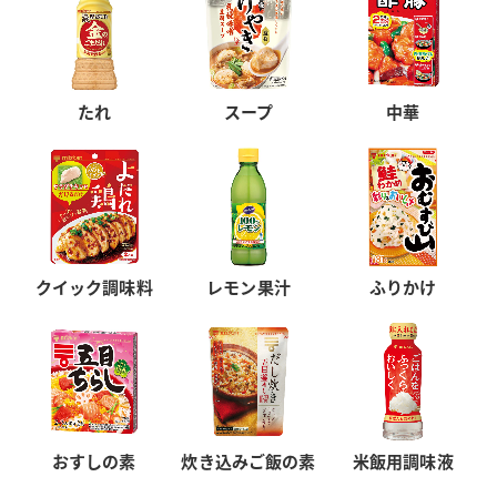
たれ
スープ
中華
クイック調味料
レモン果汁
ふりかけ
おすしの素
炊き込みご飯の素
米飯用調味液