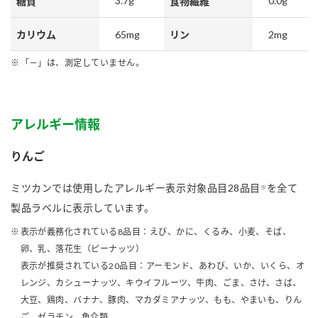
3.7g
0.0g
糖質
食物繊維
65mg
2mg
カリウム
リン
「－」は、測定していません。
アレルギー情報
りんご
ミツカンでは使用したアレルギー表示対象品目28品目
を全て
※
製品ラベルに表示しています。
表示が義務化されている8品目：えび、かに、くるみ、小麦、そば、
卵、乳、落花生（ピーナッツ）
表示が推奨されている20品目：アーモンド、あわび、いか、いくら、オ
レンジ、カシューナッツ、キウイフルーツ、牛肉、ごま、さけ、さば、
大豆、鶏肉、バナナ、豚肉、マカダミアナッツ、もも、やまいも、りん
ご、ゼラチン、魚介類