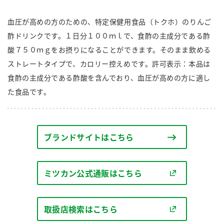
商品カテゴリ
血圧が高めの方のための、特定保健用食品（トクホ）のりんご
新商品一覧
酢ドリンクです。１日分１００ｍｌで、食酢の主成分である酢
酢
調味酢
酸７５０ｍｇをお摂りになることができます。そのまま飲める
キャンペーン情報
ストレートタイプで、カロリー控えめです。許可表示：本品は
食酢の主成分である酢酸を含んでおり、血圧が高めの方に適し
お酢ドリンク
ぽん酢
ブランド・スペシャルサイト
た食品です。
ブランド・スペシャルサイト トップ
みりん風・料理酒
鍋用調味料
商品ブランドサイト
企業情報
Fibee（ファイビー）
ブランドサイトはこちら
国内事業概要
くらしプラ酢
つゆ
たれ
カンタン酢
ミツカン公式通販はこちら
ミツカングループについて
お酢ドリンク
ミツカンを知る
企業理念
スープ
中華
味ぽん
取扱店検索はこちら
ぽん酢