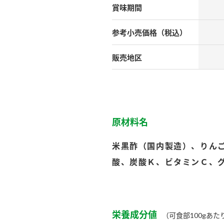
）
賞味期間
参考小売
価格（税込）
販売地区
酢を知ろう！
すしラボ
ぽん酢サワー
原材料名
米黒酢（国内製造）、りん
酸、炭酸Ｋ、ビタミンＣ、
栄養成分値
（可食部100gあた