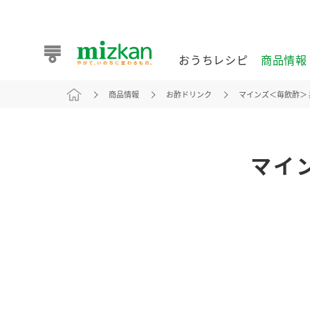
おうちレシピ
商品情報
商品情報
お酢ドリンク
マインズ＜毎飲酢＞ 黒
おうちレシピ
商品情報 トップ
企業情報 トップ
お客様相談センター トップ
ミツカン公式通販
業務用サイト
マイン
また食べたいが見つかる。ミツカンからのおすすめレシピを
おうちレシピ トップ