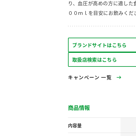
す。
テーマとし
り、血圧が高めの方に適した
活動を行っ
００ｍｌを目安にお飲みくだ
た。
MIM（ミツカンミュ
各部門が
スープ
中華
クイック調味料
レモン果汁
ふりか
ージアム）
いること
ブランドサイトはこちら
ミツカンの酢づくりの
「未来ビジ
歴史などが学べる体験
実現に向け
型博物館です。
取り組みを
取扱店検索はこちら
す。
納豆
Fibee
キャンペーン 一覧
キッザニア東京「ぽ
ん酢工房」
味ぽんやお酢について
楽しく学べるパビリオ
商品情報
ンです。
内容量
ibee（ファイビ
くらしプラ酢
カンタン酢