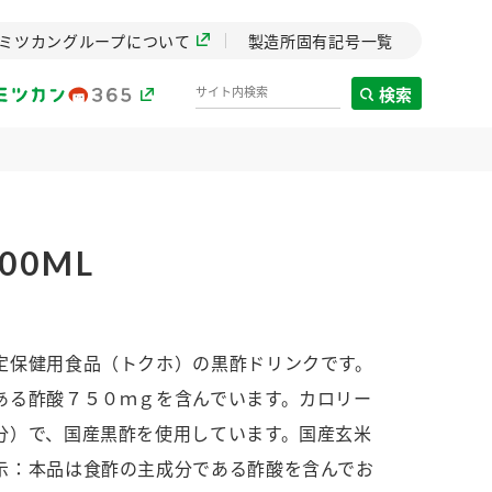
ミツカングループについて
製造所固有記号一覧
検索
製造所固有記号一覧
00ML
歴史
までのミ
と挑戦の
します。
定保健用食品（トクホ）の黒酢ドリンクです。
ある酢酸７５０ｍｇを含んでいます。カロリー
センター
ZENB initiative
分）で、国産黒酢を使用しています。国産玄米
イブ）
料理酒
鍋用調味料
つゆ
たれ
植物を可能な限りまる
示：本品は食酢の主成分である酢酸を含んでお
ごと使ったZENBのコン
設立。「水」を