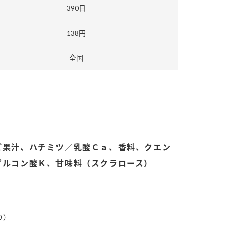
390日
138円
全国
納豆の豆知識
鍋奉行マニュアル
ミツカンのCM
ご果汁、ハチミツ／乳酸Ｃａ、香料、クエン
グルコン酸Ｋ、甘味料（スクラロース）
り）