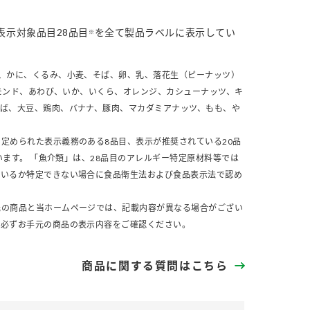
表示対象品目28品目
を全て製品ラベルに表示してい
※
、かに、くるみ、小麦、そば、卵、乳、落花生（ピーナッツ）
モンド、あわび、いか、いくら、オレンジ、カシューナッツ、キ
さば、大豆、鶏肉、バナナ、豚肉、マカダミアナッツ、もも、や
定められた表示義務のある8品目、表示が推奨されている20品
います。 「魚介類」は、28品目のアレルギー特定原材料等では
ているか特定できない場合に食品衛生法および食品表示法で認め
元の商品と当ホームページでは、記載内容が異なる場合がござい
、必ずお手元の商品の表示内容をご確認ください。
商品に関する質問はこちら