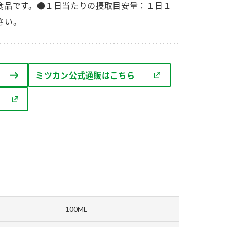
セプトをご紹介しま
た社会貢献
食品です。●１日当たりの摂取目安量：１日１
す。
ていまし
さい。
大切にして
おいしさと健康への
け
おすしの素
炊き込みご飯の素
米飯用調味液
取り組み
ミツカン公式通販はこちら
ョン宣言」
ミツカンの研究成果と
た各部門の
おいしさと健康に役立
ご紹介しま
つ情報をご紹介しま
す。
100ML
お酢ドリンク
味ぽん
ぽん酢