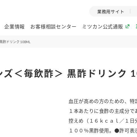
業務用サイト
企業情報
お客様相談センター
ミツカン公式通販
酢ドリンク 100ML
ミツカングループについて
ズ＜毎飲酢＞ 黒酢ドリンク 1
企業理念
ミツカンの
ミツカングループの企
創業から現在
業理念をご紹介しま
ツカンの変革
す。
歴史をご紹介
血圧が高めの方のための、特
ご紹介します。
１本あたりに食酢の主成分で
環境への取り組み
水の文化
控えめ（１６ｋｃａｌ／１日
（アーカ
酢
調味酢
お酢ドリンク
ぽん酢
みりん風・
ミツカンの環境への取
１００％黒酢使用。●許可表
り組みをご紹介しま
1999年