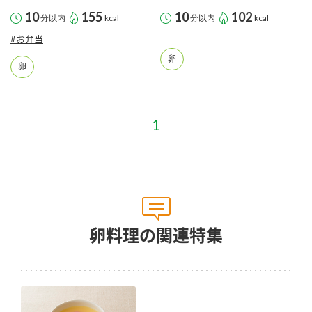
採用情報
環境への取り組み
10
155
10
102
分以内
kcal
分以内
kcal
かおりの蔵
ミツカンの歴史
クイック調味料
レモン果汁
ニュースリリース
#お弁当
つゆ
水の文化センター（アーカイブ）
卵
卵
鍋なび
ふりかけ
おすしの素
お客様相談センター
納豆のサイト
ZENB initiative
PIN印
お客様の声をいかしました
炊き込みご飯の素
米飯用調味液
三ツ判山吹
販売終了製品のご案内
千夜
MIM（ミツカンミュージアム）
納豆
Fibee
よくあるご質問
スペシャルサイト
お酢を知ろう！
各部門が大切にしていること
卵料理の関連特集
お問い合わせ
すしラボ
地図から取り扱い店舗を探す
ぽん酢サワー
おいしさと健康への取り組み
納豆の豆知識