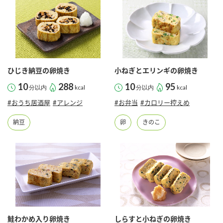
商品カテゴリ
新商品一覧
酢
調味酢
キャンペーン情報
ひじき納豆の卵焼き
小ねぎとエリンギの卵焼き
お酢ドリンク
ぽん酢
ブランド・スペシャルサイト
10
288
10
95
分以内
kcal
分以内
kcal
#おうち居酒屋
#アレンジ
#お弁当
#カロリー控えめ
ブランド・スペシャルサイト トップ
みりん風・料理酒
鍋用調味料
商品ブランドサイト
納豆
卵
きのこ
企業情報
Fibee（ファイビー）
国内事業概要
くらしプラ酢
つゆ
たれ
カンタン酢
ミツカングループについて
お酢ドリンク
ミツカンを知る
企業理念
スープ
中華
味ぽん
鮭わかめ入り卵焼き
しらすと小ねぎの卵焼き
ぽん酢