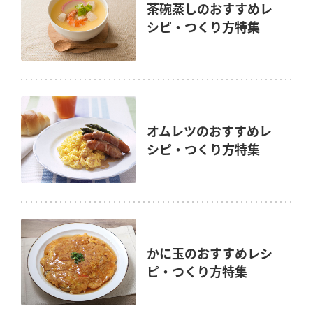
茶碗蒸しのおすすめレ
鍋奉行マニュアル
ミツカン公式通販
シピ・つくり方特集
ミツカンのCM
キッザニア東京「ぽん酢工房」
ロングセラー商品 ＋ おすすめレシピ
人気商品 ＋ おすすめレシピ
オムレツのおすすめレ
検索
シピ・つくり方特集
業務用サイト
ミツカングループについて
製造所固有記号一覧
かに玉のおすすめレシ
ピ・つくり方特集