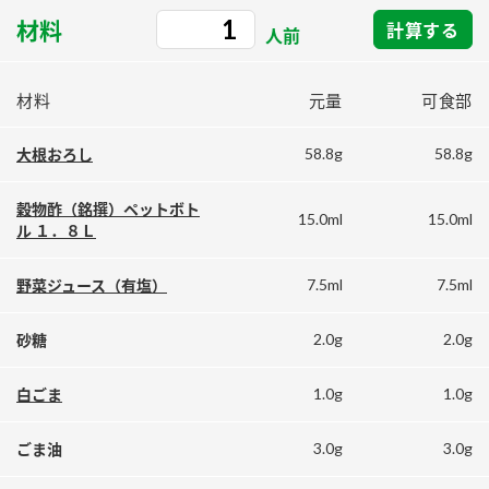
採用情報
環境への取り組み
材料
計算する
かおりの蔵
人前
ミツカンの歴史
クイック調味料
レモン果汁
ニュースリリース
つゆ
水の文化センター（アーカイブ）
材料
元量
可食部
鍋なび
ふりかけ
おすしの素
お客様相談センター
納豆のサイト
58.8g
58.8g
大根おろし
ZENB initiative
PIN印
お客様の声をいかしました
穀物酢（銘撰）ペットボト
炊き込みご飯の素
米飯用調味液
15.0ml
15.0ml
三ツ判山吹
ル １．８Ｌ
販売終了製品のご案内
千夜
MIM（ミツカンミュージアム）
7.5ml
7.5ml
野菜ジュース（有塩）
納豆
Fibee
よくあるご質問
スペシャルサイト
2.0g
2.0g
砂糖
お酢を知ろう！
各部門が大切にしていること
お問い合わせ
すしラボ
1.0g
1.0g
白ごま
地図から取り扱い店舗を探す
ぽん酢サワー
3.0g
3.0g
ごま油
おいしさと健康への取り組み
納豆の豆知識