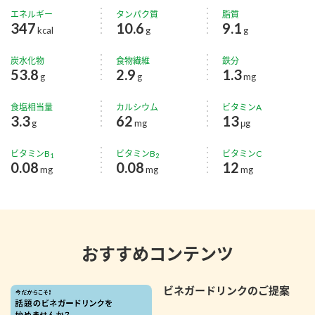
エネルギー
タンパク質
脂質
347
10.6
9.1
kcal
g
g
炭水化物
食物繊維
鉄分
53.8
2.9
1.3
g
g
mg
食塩相当量
カルシウム
ビタミンA
3.3
62
13
g
mg
μg
ビタミンB
ビタミンB
ビタミンC
1
2
0.08
0.08
12
mg
mg
mg
おすすめコンテンツ
ビネガードリンクのご提案