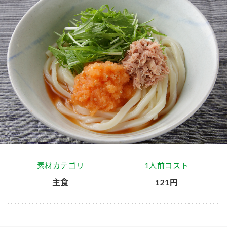
商品カテゴリ
新商品一覧
酢
調味酢
キャンペーン情報
お酢ドリンク
ぽん酢
ブランド・スペシャルサイト
ブランド・スペシャルサイト トップ
みりん風・料理酒
鍋用調味料
商品ブランドサイト
企業情報
Fibee（ファイビー）
国内事業概要
くらしプラ酢
つゆ
たれ
素材カテゴリ
1人前コスト
カンタン酢
ミツカングループについて
主食
121円
お酢ドリンク
ミツカンを知る
企業理念
スープ
中華
味ぽん
ぽん酢