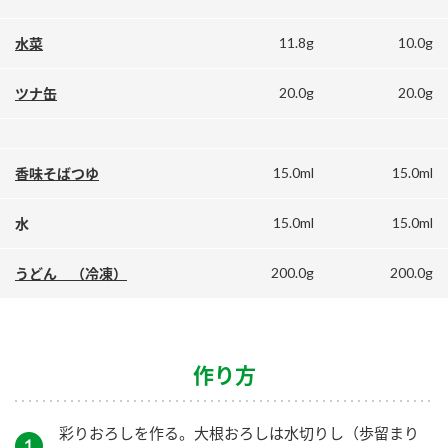
鍋奉行マニュアル
ミツカン公式通販
11.8g
10.0g
水菜
ミツカンのCM
キッザニア東京「ぽん酢工房」
ロングセラー商品 ＋ おすすめレシピ
20.0g
20.0g
ツナ缶
人気商品 ＋ おすすめレシピ
15.0ml
15.0ml
香味そばつゆ
検索
15.0ml
15.0ml
水
業務用サイト
ミツカングループについて
製造所固有記号一覧
200.0g
200.0g
うどん （冷凍）
作り方
彩りおろしを作る。大根おろしは水切りし（歩留まり
１