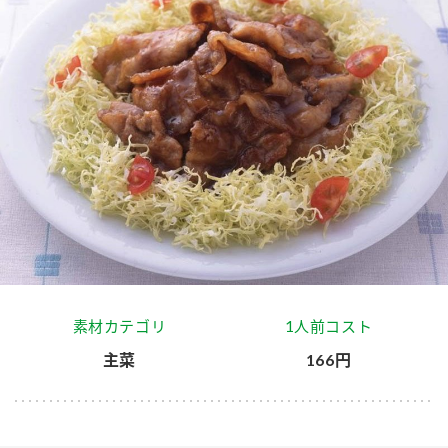
商品カテゴリ
新商品一覧
酢
調味酢
キャンペーン情報
お酢ドリンク
ぽん酢
ブランド・スペシャルサイト
ブランド・スペシャルサイト トップ
みりん風・料理酒
鍋用調味料
商品ブランドサイト
企業情報
Fibee（ファイビー）
国内事業概要
くらしプラ酢
つゆ
たれ
素材カテゴリ
1人前コスト
カンタン酢
ミツカングループについて
主菜
166円
お酢ドリンク
ミツカンを知る
企業理念
スープ
中華
味ぽん
ぽん酢