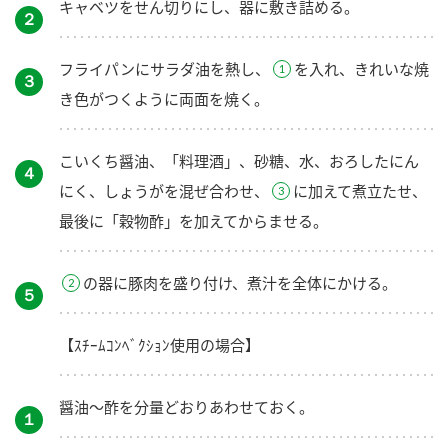
キャベツをせん切りにし、器に敷き詰める。
２
フライパンにサラダ油を熱し、
を入れ、きれいな焼
３
き色がつくように両面を焼く。
こいくち醤油、「料理酒」、砂糖、水、おろしたにん
４
にく、しょうがを混ぜ合わせ、
に加えて煮立たせ、
最後に「穀物酢」を加えてからませる。
の器に豚肉を盛り付け、煮汁を全体にかける。
５
【ｽﾁｰﾑｺﾝﾍﾞｸｼｮﾝ使用の場合】
醤油～酢を分量どおりあわせておく。
１