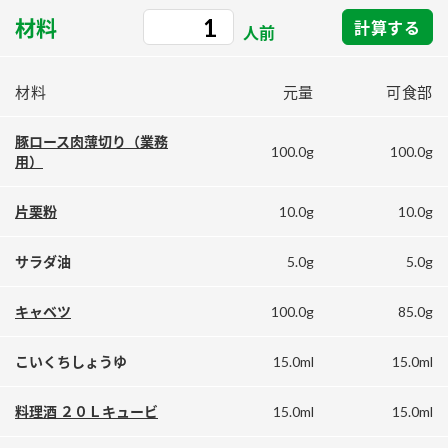
採用情報
環境への取り組み
材料
計算する
かおりの蔵
人前
ミツカンの歴史
クイック調味料
レモン果汁
ニュースリリース
つゆ
水の文化センター（アーカイブ）
材料
元量
可食部
鍋なび
ふりかけ
おすしの素
お客様相談センター
納豆のサイト
豚ロース肉薄切り（業務
100.0g
100.0g
用）
ZENB initiative
PIN印
お客様の声をいかしました
炊き込みご飯の素
米飯用調味液
三ツ判山吹
10.0g
10.0g
片栗粉
販売終了製品のご案内
千夜
MIM（ミツカンミュージアム）
5.0g
5.0g
サラダ油
納豆
Fibee
よくあるご質問
スペシャルサイト
100.0g
85.0g
キャベツ
お酢を知ろう！
各部門が大切にしていること
お問い合わせ
すしラボ
15.0ml
15.0ml
こいくちしょうゆ
地図から取り扱い店舗を探す
ぽん酢サワー
15.0ml
15.0ml
料理酒 ２０Ｌキュービ
おいしさと健康への取り組み
納豆の豆知識