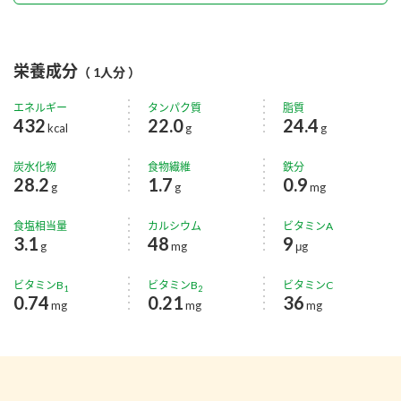
栄養成分
（ 1人分 ）
エネルギー
タンパク質
脂質
432
22.0
24.4
kcal
g
g
炭水化物
食物繊維
鉄分
28.2
1.7
0.9
g
g
mg
食塩相当量
カルシウム
ビタミンA
3.1
48
9
g
mg
μg
ビタミンB
ビタミンB
ビタミンC
1
2
0.74
0.21
36
mg
mg
mg