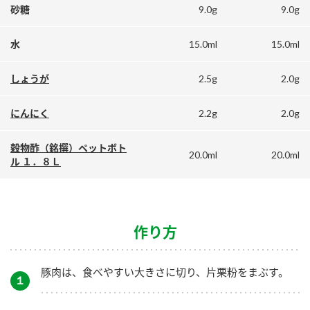
鍋奉行マニュアル
9.0g
9.0g
砂糖
ミツカン公式通販
ミツカンのCM
キッザニア東京「ぽん酢工房」
15.0ml
15.0ml
水
ロングセラー商品 ＋ おすすめレシピ
2.5g
2.0g
しょうが
人気商品 ＋ おすすめレシピ
2.2g
2.0g
にんにく
検索
穀物酢（銘撰）ペットボト
20.0ml
20.0ml
ル １．８Ｌ
業務用サイト
ミツカングループについて
製造所固有記号一覧
作り方
豚肉は、食べやすい大きさに切り、片栗粉をまぶす。
１