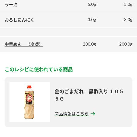
鍋奉行マニュアル
5.0g
5.0g
ラー油
ミツカン公式通販
ミツカンのCM
キッザニア東京「ぽん酢工房」
3.0g
3.0g
おろしにんにく
ロングセラー商品 ＋ おすすめレシピ
人気商品 ＋ おすすめレシピ
200.0g
200.0g
中華めん （冷凍）
検索
このレシピに使われている商品
業務用サイト
ミツカングループについて
製造所固有記号一覧
金のごまだれ 黒酢入り １０５
５Ｇ
商品情報はこちら