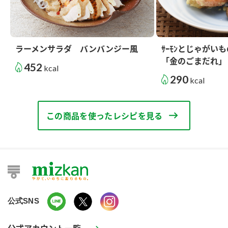
ラーメンサラダ バンバンジー風
ｻｰﾓﾝとじゃがい
「金のごまだれ」
452
kcal
290
kcal
この商品を使ったレシピを見る
公式SNS
公式アカウント一覧