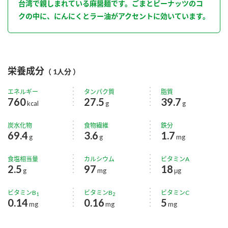
台湾で親しまれている麻醤麺です。ごまとピーナッツのコ
クの中に、にんにくとラー油がアクセントに効いています。
栄養成分
（ 1人分 ）
エネルギー
タンパク質
脂質
760
27.5
39.7
kcal
g
g
炭水化物
食物繊維
鉄分
69.4
3.6
1.7
g
g
mg
食塩相当量
カルシウム
ビタミンA
2.5
97
18
g
mg
μg
ビタミンB
ビタミンB
ビタミンC
1
2
0.14
0.16
5
mg
mg
mg