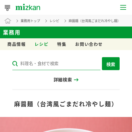
業務用トップ
レシピ
麻醤麺（台湾風ごまだれ冷やし麺）
おうちレシピ
業務用
おすすめレシピ
商品情報
レシピ
特集
お問い合わせ
レシピ特集
検索
レシピカテゴリ一覧
詳細検索
商品からレシピを探す
レシピ名特集
麻醤麺（台湾風ごまだれ冷やし麺）
商品情報