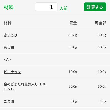
採用情報
環境への取り組み
材料
計算する
かおりの蔵
人前
ミツカンの歴史
クイック調味料
レモン果汁
ニュースリリース
つゆ
水の文化センター（アーカイブ）
材料
元量
可食部
鍋なび
ふりかけ
おすしの素
お客様相談センター
納豆のサイト
30.6g
30.0g
きゅうり
ZENB initiative
PIN印
お客様の声をいかしました
50.0g
50.0g
蒸し鶏
炊き込みご飯の素
米飯用調味液
三ツ判山吹
販売終了製品のご案内
千夜
<Ａ>
MIM（ミツカンミュージアム）
納豆
Fibee
よくあるご質問
10.0g
10.0g
ピーナッツ
スペシャルサイト
お酢を知ろう！
各部門が大切にしていること
お問い合わせ
金のごまだれ黒酢入り １０
50.0g
50.0g
すしラボ
５５Ｇ
地図から取り扱い店舗を探す
ぽん酢サワー
5.0g
5.0g
ごま油
おいしさと健康への取り組み
納豆の豆知識