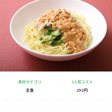
商品カテゴリ
新商品一覧
酢
調味酢
キャンペーン情報
お酢ドリンク
ぽん酢
ブランド・スペシャルサイト
ブランド・スペシャルサイト トップ
みりん風・料理酒
鍋用調味料
商品ブランドサイト
企業情報
Fibee（ファイビー）
国内事業概要
くらしプラ酢
つゆ
たれ
素材カテゴリ
1人前コスト
カンタン酢
ミツカングループについて
主食
292円
お酢ドリンク
ミツカンを知る
企業理念
スープ
中華
味ぽん
ぽん酢