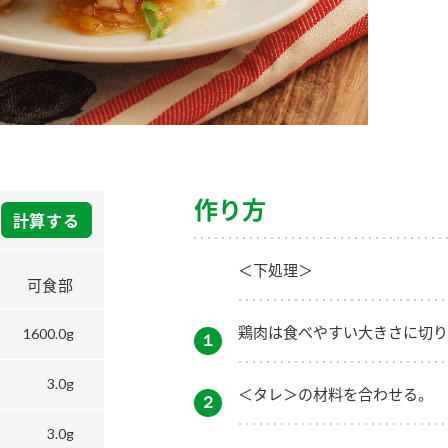
）
酢を知ろう！
すしラボ
ぽん酢サワー
作り方
計算する
＜下処理＞
可食部
鶏肉は食べやすい大きさに切り
1600.0g
１
3.0g
＜タレ＞の材料を合わせる。
２
3.0g