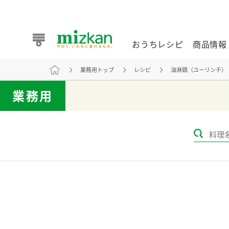
おうちレシピ
商品情報
業務用トップ
レシピ
油淋鶏（ユーリンチ）
おうちレシピ
商品情報 トップ
企業情報 トップ
お客様相談センター トップ
ミツカン公式通販
業務用
業務用サイト
また食べたいが見つかる。ミツカンからのおすすめレシピを
おうちレシピ トップ