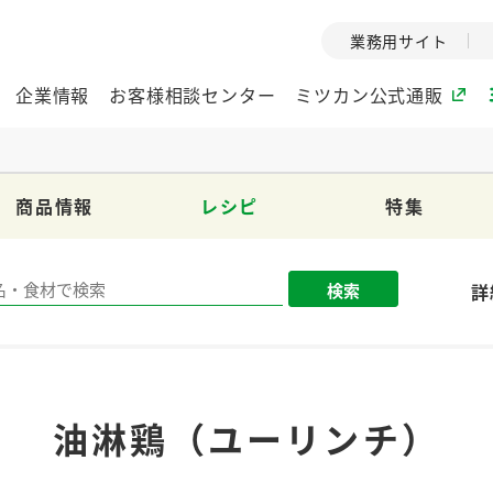
業務用サイト
企業情報
お客様相談センター
ミツカン公式通販
商品情報
レシピ
特集
ミツカングループについて
企業理念
ミツカンの
検索
詳
ミツカングループの企
創業から現在
業理念をご紹介しま
ツカンの変革
す。
歴史をご紹介
ご紹介します。
環境への取り組み
水の文化
油淋鶏（ユーリンチ）
（アーカ
酢
調味酢
お酢ドリンク
ぽん酢
みりん風・
ミツカンの環境への取
り組みをご紹介しま
1999年