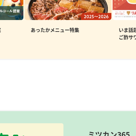
案
あったかメニュー特集
いま話
ご酢サ
ミツカン365