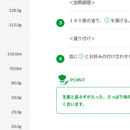
＜加熱調理＞
128.0g
１８０度の油で、
を揚げる
３
112.0g
＜盛り付け＞
150.0ml
皿に
とお好みの付け合わせ
４
50.0ml
POINT
80.0g
生姜と長ネギが入った、さっぱり味の
20.0g
く合います。
20.0g
20.0g