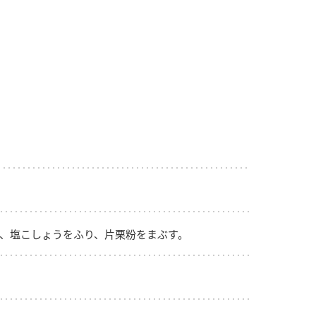
納豆の豆知識
鍋奉行マニュアル
ミツカンのCM
、塩こしょうをふり、片栗粉をまぶす。