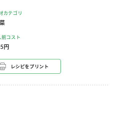
セプトをご紹介しま
た社会貢献
す。
ていまし
材カテゴリ
菜
大切にして
おいしさと健康への
け
おすしの素
炊き込みご飯の素
米飯用調味液
人前コスト
取り組み
55円
ョン宣言」
ミツカンの研究成果と
た各部門の
おいしさと健康に役立
ご紹介しま
つ情報をご紹介しま
す。
レシピをプリント
お酢ドリンク
味ぽん
ぽん酢