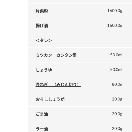
1600.0g
片栗粉
1600.0g
揚げ油
＜タレ＞
150.0ml
ミツカン カンタン酢
50.0ml
しょうゆ
80.0g
長ねぎ （みじん切り）
20.0g
おろししょうが
20.0g
ごま油
20.0g
ラー油