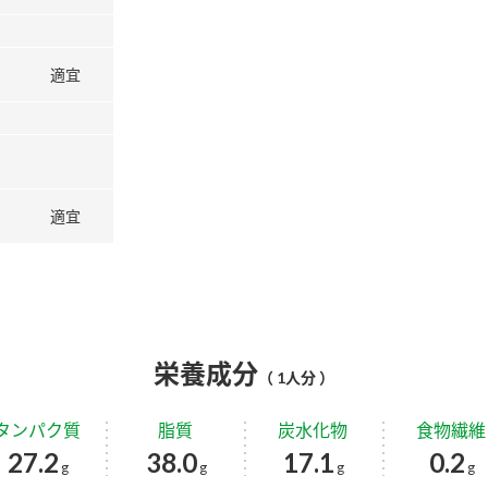
適宜
適宜
栄養成分
（ 1人分 ）
タンパク質
脂質
炭水化物
食物繊維
27.2
38.0
17.1
0.2
g
g
g
g