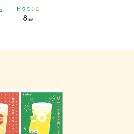
ビタミンC
2
8
g
mg