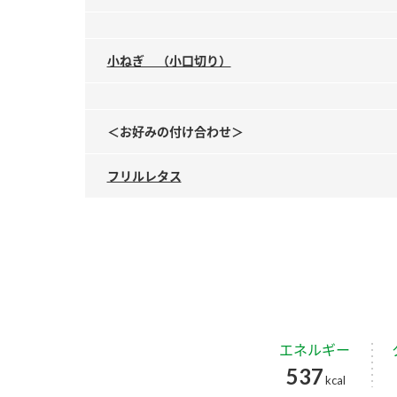
小ねぎ （小口切り）
＜お好みの付け合わせ＞
フリルレタス
エネルギー
537
kcal