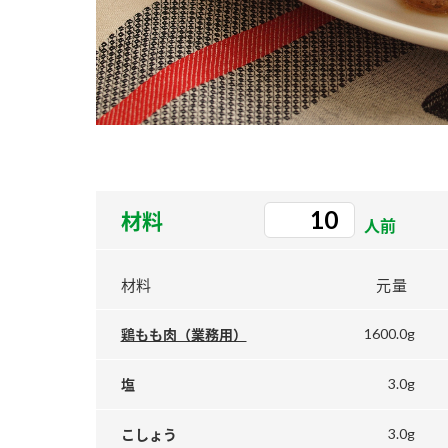
ー
お
材料
人前
材料
元量
1600.0g
鶏もも肉（業務用）
3.0g
塩
3.0g
こしょう