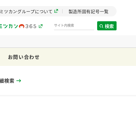
ミツカングループについて
製造所固有記号一覧
検索
お問い合わせ
製造所固有記号一覧
歴史
細検索
までのミ
と挑戦の
します。
センター
ZENB initiative
イブ）
料理酒
鍋用調味料
つゆ
たれ
植物を可能な限りまる
ごと使ったZENBのコン
設立。「水」を