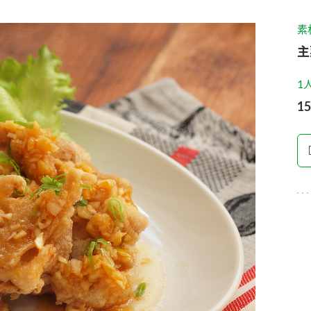
す。
テーマとし
活動を行っ
素
た。
主
MIM（ミツカンミュ
各部門が
スープ
中華
クイック調味料
レモン果汁
ふりか
1
ージアム）
いること
1
ミツカンの酢づくりの
「未来ビジ
歴史などが学べる体験
実現に向け
型博物館です。
取り組みを
す。
納豆
Fibee
キッザニア東京「ぽ
ん酢工房」
味ぽんやお酢について
楽しく学べるパビリオ
ンです。
ibee（ファイビ
くらしプラ酢
カンタン酢