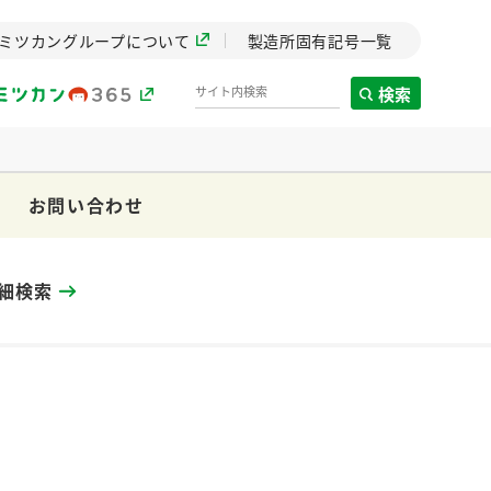
ミツカングループについて
製造所固有記号一覧
検索
お問い合わせ
製造所固有記号一覧
歴史
細検索
までのミ
と挑戦の
します。
センター
ZENB initiative
イブ）
料理酒
鍋用調味料
つゆ
たれ
植物を可能な限りまる
ごと使ったZENBのコン
設立。「水」を