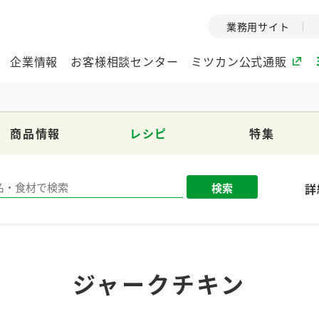
業務用サイト
企業情報
お客様相談センター
ミツカン公式通販
商品情報
レシピ
特集
ミツカングループについて
企業理念
ミツカンの
検索
詳
ミツカングループの企
創業から現在
業理念をご紹介しま
ツカンの変革
す。
歴史をご紹介
ご紹介します。
環境への取り組み
水の文化
ジャークチキン
（アーカ
酢
調味酢
お酢ドリンク
ぽん酢
みりん風・
ミツカンの環境への取
り組みをご紹介しま
1999年