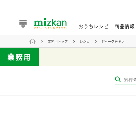
おうちレシピ
商品情報
業務用トップ
レシピ
ジャークチキン
おうちレシピ
商品情報 トップ
企業情報 トップ
お客様相談センター トップ
ミツカン公式通販
業務用
業務用サイト
また食べたいが見つかる。ミツカンからのおすすめレシピを
おうちレシピ トップ