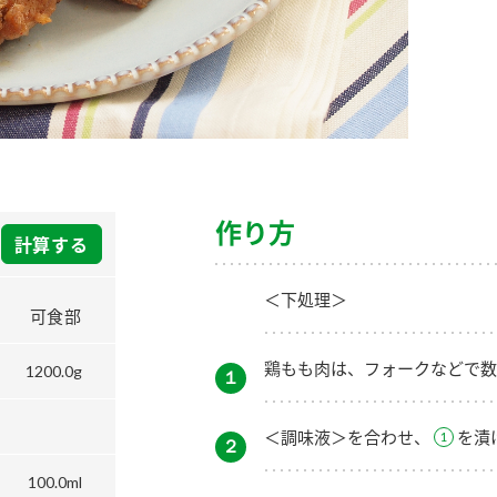
）
酢を知ろう！
すしラボ
ぽん酢サワー
作り方
計算する
＜下処理＞
可食部
鶏もも肉は、フォークなどで数
1200.0g
１
＜調味液＞を合わせ、
を漬
２
100.0ml