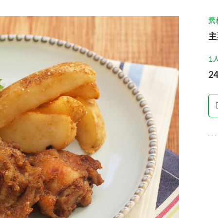
す。
テーマとし
活動を行っ
素
た。
主
MIM（ミツカンミュ
各部門が
スープ
中華
クイック調味料
レモン果汁
ふりか
1
ージアム）
いること
2
ミツカンの酢づくりの
「未来ビジ
歴史などが学べる体験
実現に向け
型博物館です。
取り組みを
す。
納豆
Fibee
キッザニア東京「ぽ
ん酢工房」
味ぽんやお酢について
楽しく学べるパビリオ
ンです。
ibee（ファイビ
くらしプラ酢
カンタン酢