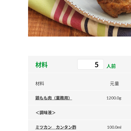
ー
お
材料
人前
材料
元量
1200.0g
鶏もも肉（業務用）
＜調味液＞
100.0ml
ミツカン カンタン酢