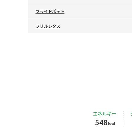
フライドポテト
フリルレタス
エネルギー
548
kcal