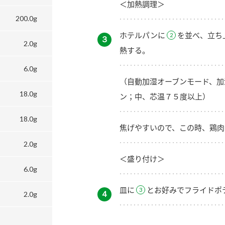
＜加熱調理＞
200.0g
ホテルパンに
を並べ、立ち
３
2.0g
熱する。
6.0g
（自動加湿オーブンモード、加
18.0g
ン；中、芯温７５度以上）
18.0g
焦げやすいので、この時、鶏肉
2.0g
＜盛り付け＞
6.0g
皿に
とお好みでフライドポ
４
2.0g