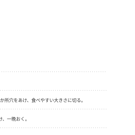
納豆の豆知識
鍋奉行マニュアル
ミツカンのCM
か所穴をあけ、食べやすい大きさに切る。
け、一晩おく。