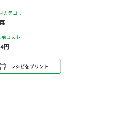
セプトをご紹介しま
た社会貢献
す。
ていまし
材カテゴリ
菜
大切にして
おいしさと健康への
け
おすしの素
炊き込みご飯の素
米飯用調味液
人前コスト
取り組み
44円
ョン宣言」
ミツカンの研究成果と
た各部門の
おいしさと健康に役立
ご紹介しま
つ情報をご紹介しま
す。
レシピをプリント
お酢ドリンク
味ぽん
ぽん酢