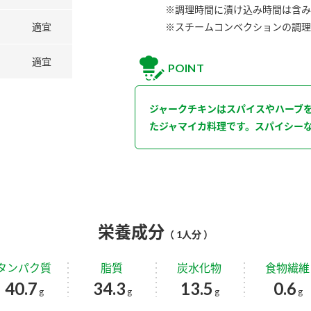
※調理時間に漬け込み時間は含み
適宜
※スチームコンベクションの調理
適宜
POINT
ジャークチキンはスパイスやハーブ
たジャマイカ料理です。スパイシー
栄養成分
（ 1人分 ）
タンパク質
脂質
炭水化物
食物繊維
40.7
34.3
13.5
0.6
g
g
g
g