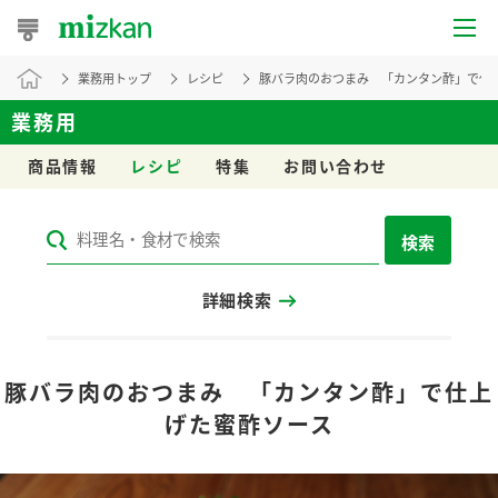
業務用トップ
レシピ
豚バラ肉のおつまみ 「カンタン酢」で仕
おうちレシピ
業務用
おすすめレシピ
商品情報
レシピ
特集
お問い合わせ
レシピ特集
検索
レシピカテゴリ一覧
詳細検索
商品からレシピを探す
レシピ名特集
豚バラ肉のおつまみ 「カンタン酢」で仕上
げた蜜酢ソース
商品情報