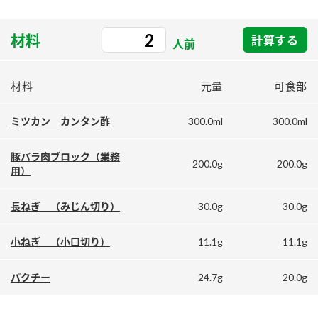
採用情報
環境への取り組み
かおりの蔵
ミツカンの歴史
クイック調味料
レモン果汁
ニュースリリース
材料
計算する
人前
つゆ
水の文化センター（アーカイブ）
鍋なび
ふりかけ
おすしの素
材料
元量
可食部
お客様相談センター
納豆のサイト
ZENB initiative
300.0ml
300.0ml
PIN印
ミツカン カンタン酢
お客様の声をいかしました
炊き込みご飯の素
米飯用調味液
三ツ判山吹
豚バラ肉ブロック（業務
200.0g
200.0g
販売終了製品のご案内
千夜
用）
MIM（ミツカンミュージアム）
納豆
Fibee
よくあるご質問
30.0g
30.0g
長ねぎ （みじん切り）
スペシャルサイト
お酢を知ろう！
各部門が大切にしていること
お問い合わせ
11.1g
11.1g
小ねぎ （小口切り）
すしラボ
地図から取り扱い店舗を探す
ぽん酢サワー
24.7g
20.0g
パクチー
おいしさと健康への取り組み
納豆の豆知識