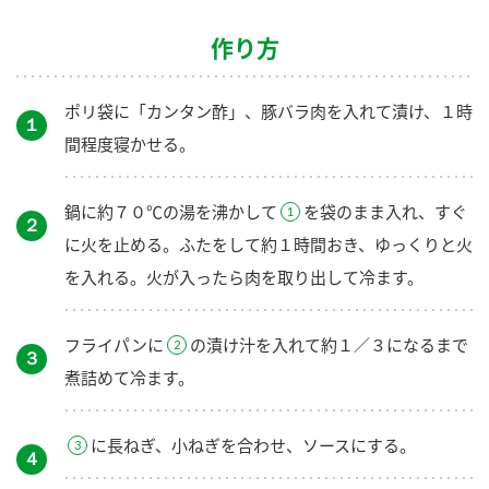
鍋奉行マニュアル
ミツカン公式通販
作り方
ミツカンのCM
キッザニア東京「ぽん酢工房」
ロングセラー商品 ＋ おすすめレシピ
ポリ袋に「カンタン酢」、豚バラ肉を入れて漬け、１時
１
人気商品 ＋ おすすめレシピ
間程度寝かせる。
鍋に約７０℃の湯を沸かして
を袋のまま入れ、すぐ
検索
２
に火を止める。ふたをして約１時間おき、ゆっくりと火
を入れる。火が入ったら肉を取り出して冷ます。
業務用サイト
ミツカングループについて
製造所固有記号一覧
フライパンに
の漬け汁を入れて約１／３になるまで
３
煮詰めて冷ます。
に長ねぎ、小ねぎを合わせ、ソースにする。
４