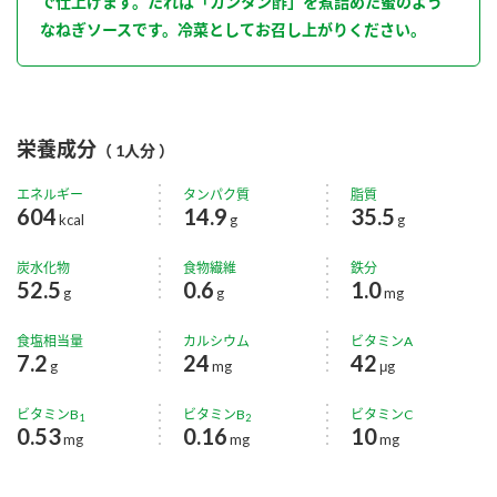
で仕上げます。たれは「カンタン酢」を煮詰めた蜜のよう
なねぎソースです。冷菜としてお召し上がりください。
栄養成分
（ 1人分 ）
エネルギー
タンパク質
脂質
604
14.9
35.5
kcal
g
g
炭水化物
食物繊維
鉄分
52.5
0.6
1.0
g
g
mg
食塩相当量
カルシウム
ビタミンA
7.2
24
42
g
mg
μg
ビタミンB
ビタミンB
ビタミンC
1
2
0.53
0.16
10
mg
mg
mg