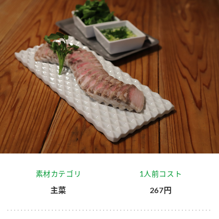
商品カテゴリ
新商品一覧
酢
調味酢
キャンペーン情報
お酢ドリンク
ぽん酢
ブランド・スペシャルサイト
ブランド・スペシャルサイト トップ
みりん風・料理酒
鍋用調味料
商品ブランドサイト
企業情報
Fibee（ファイビー）
国内事業概要
くらしプラ酢
つゆ
たれ
カンタン酢
ミツカングループについて
素材カテゴリ
1人前コスト
お酢ドリンク
主菜
267円
ミツカンを知る
企業理念
スープ
中華
味ぽん
ぽん酢