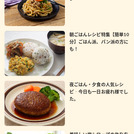
鍋奉行マニュアル
ミツカン公式通販
ミツカンのCM
キッザニア東京「ぽん酢工房」
ロングセラー商品 ＋ おすすめレシピ
朝ごはんレシピ特集【簡単10
人気商品 ＋ おすすめレシピ
分】ごはん派、パン派の方に
も！
検索
業務用サイト
ミツカングループについて
製造所固有記号一覧
夜ごはん・夕食の人気レシ
ピ‐今日も一日お疲れ様でし
た。