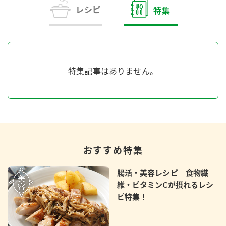
商品カテゴリ
レシピ
特集
新商品一覧
酢
調味酢
キャンペーン情報
特集記事はありません。
お酢ドリンク
ぽん酢
ブランド・スペシャルサイト
ブランド・スペシャルサイト トップ
みりん風・料理酒
鍋用調味料
商品ブランドサイト
企業情報
Fibee（ファイビー）
おすすめ特集
国内事業概要
くらしプラ酢
つゆ
たれ
カンタン酢
腸活・美容レシピ｜食物繊
ミツカングループについて
維・ビタミンCが摂れるレシ
お酢ドリンク
ピ特集！
ミツカンを知る
企業理念
スープ
中華
味ぽん
ぽん酢