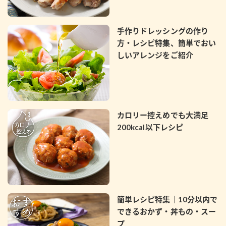
採用情報
環境への取り組み
かおりの蔵
ミツカンの歴史
クイック調味料
レモン果汁
ニュースリリース
手作りドレッシングの作り
つゆ
水の文化センター（アーカイブ）
方・レシピ特集、簡単でおい
鍋なび
しいアレンジをご紹介
ふりかけ
おすしの素
お客様相談センター
納豆のサイト
ZENB initiative
PIN印
お客様の声をいかしました
炊き込みご飯の素
米飯用調味液
三ツ判山吹
カロリー控えめでも大満足
販売終了製品のご案内
千夜
MIM（ミツカンミュージアム）
200kcal以下レシピ
納豆
Fibee
よくあるご質問
スペシャルサイト
お酢を知ろう！
各部門が大切にしていること
お問い合わせ
すしラボ
地図から取り扱い店舗を探す
ぽん酢サワー
簡単レシピ特集｜10分以内で
おいしさと健康への取り組み
できるおかず・丼もの・スー
納豆の豆知識
プ