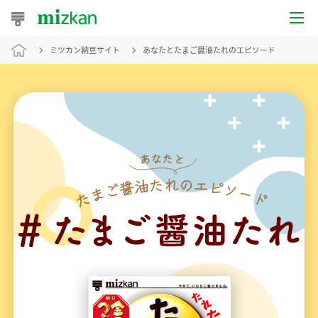
ミツカン納豆サイト
あなたとたまご醤油たれのエピソード
おうちレシピ
おすすめレシピ
レシピ特集
レシピカテゴリ一覧
商品からレシピを探す
レシピ名特集
商品情報