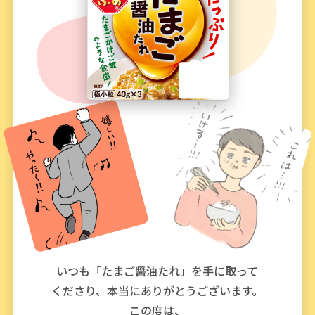
商品カテゴリ
新商品一覧
酢
調味酢
キャンペーン情報
お酢ドリンク
ぽん酢
ブランド・スペシャルサイト
ブランド・スペシャルサイト トップ
みりん風・料理酒
鍋用調味料
商品ブランドサイト
企業情報
Fibee（ファイビー）
国内事業概要
くらしプラ酢
つゆ
たれ
カンタン酢
ミツカングループについて
お酢ドリンク
いつも「たまご醤油たれ」を手に取って
ミツカンを知る
企業理念
スープ
中華
味ぽん
くださり、本当にありがとうございます。
この度は、
ぽん酢