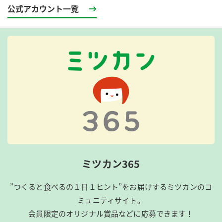
公式アカウント一覧
認ください。
〈プレゼント内容〉
「金のつぶ® たれたっぷり！たまご醤油たれ3P」×3セット
「金のつぶ® たれたっぷり！たまご醤油たれひきわり3P」
×3セット
計18パック（合計50名様）
※「金のつぶ® たれたっぷり！たまご醤油たれひきわり ３
P」はエリア限定商品です。
※要冷蔵品のため、クール便にてお届けします。
※お届け日時のご指定、宅配ボックス、留め置きのご要望
はお受け致しかねます。
※お届け日時に関して、当選者の方へのみ当選連絡と合わ
ミツカン365
せてご案内いたします。
【参加方法】
”つくると食べるの１日１ヒント”をお届けするミツカンのコ
STEP①Twitterでミツカン公式アカウントをフォロー。
ミュニティサイト。
STEP②ハッシュタグ「#たまご醤油たれ」をつけて、あな
会員限定のオリジナル賞品などに応募できます！