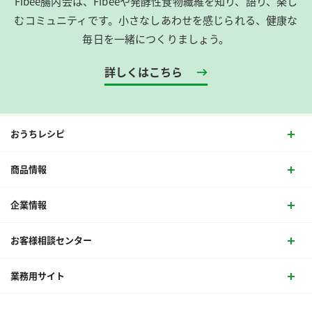
Fibee腸内会は、​Fibeeや発酵性食物繊維を知り、語り、楽し
はずしている場合
むコミュニティです。​小さなしあわせを感じられる、健康な
2.応募投稿を削除されていた場合
毎日を一緒につくりましょう。
3.アカウントを非公開にされている場合
4.Twitterを退会されていた場合
詳しくはこちら
5.Twitterの利用規約・法令に違反する場合
6.投稿内に指定のハッシュタグを含んでいない場合
7.当社及び第三者への誹謗中傷または公序良俗に反するツ
イートと判断された場合
おうちレシピ
8.他者の著作権その他の知的財産権を侵害する場合
9.他者の財産、プライバシーまたは肖像権その他の権利を
商品情報
侵害する場合
10.宣伝、広告、勧誘、営業行為に該当する場合
企業情報
11.投稿内容について、他人に迷惑、不利益、損害、不快感
お客様相談センター
を与えるもの、わいせつ、児童ポルノ、児童の性的搾取を
助長する場合
業務用サイト
12.その他悪質または不適切なものと運営事務局が判断した
場合