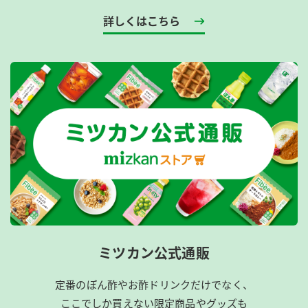
たとたまご醤油たれのエピソードをTwitterに投稿する。
詳しくはこちら
STEP③投稿していただいた方の中から、当社抽選で合計50
名様に「金のつぶ® たれたっぷり！たまご醤油たれひきわ
り3P」「金のつぶ® たれたっぷり！たまご醤油たれひきわ
り3P」をプレゼント。また、当選された50名様の中から更
に複数名の方のエピソードを本キャンペーンサイト上にて
ご紹介及びたまご醤油たれに関する当社のプロモーション
活動に使用させていただきます。
【参加資格・条件】
・Twitterアカウントをお持ちであること。
・Twitterアカウント「@mizkan_official」をフォローし
ていること。
※応募投稿をする前にTwitter「@mizkan_official」をフ
ミツカン公式通販
ォローしてください。応募投稿後のフォローの場合、当選
時のダイレクトメッセージが届かないため、当選権利が無
定番のぽん酢やお酢ドリンクだけでなく、
効となります。
ここでしか買えない限定商品やグッズも
※キャンペーン期間外の応募は無効となります。