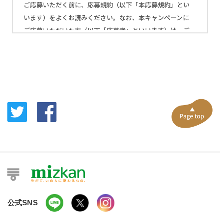
ご応募いただく前に、応募規約（以下「本応募規約」とい
います）をよくお読みください。なお、本キャンペーンに
ご応募いただいた方（以下「応募者」といいます）は、ご
応募いただいた時点で、以下の内容に同意いただいたもの
とみなします。
【キャンペーン名】
あなたと＃たまご醤油たれ のエピソード募集キャンペーン
【期間・エピソード発表・プレゼント内容】
〈募集期間〉2022年4月4日(月)10:00〜2022年4月24日
(日)23:59
〈エピソード発表〉2022年6月上旬予定
※ご応募いただいたエピソードは、本キャンペーンサイト
への掲載及び、たまご醤油たれに関する当社のプロモーシ
ョン活動に使用させていただきます。
〈当選者発表〉2022年5月16日(月)〜順次
公式SNS
※詳細は下記に記載の【抽選・当選発表について】をご確