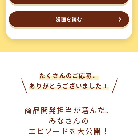
鍋奉行マニュアル
ミツカン公式通販
キッザニア東京「ぽん酢工房」
ミツカンのCM
漫画を読む
ロングセラー商品 ＋ おすすめレシピ
人気商品 ＋ おすすめレシピ
検索
たくさんのご応募、
業務用サイト
ミツカングループについて
製造所固有記号一覧
ありがとうございました！
商品開発担当が選んだ、
みなさんの
エピソードを大公開！