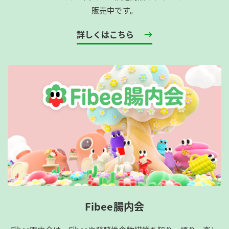
販売中です。
【抽選・当選発表について】
詳しくはこちら
・ご応募いただいた方の中から、厳正なる抽選の上、当選
者を決定いたします。当選者へは、5月16日(月)より順次、
Twitter「@mizkan_official」からダイレクトメッセージ
にて送付先の登録フォームをご連絡いたします。当選者
は、登録フォームに従い、必要事項をご記入ください。
・ダイレクトメッセージの受信から7日以内にご登録いただ
けない場合は、当選を辞退されたものとさせていただきま
す。
・当選者へのプレゼントの発送は6月上旬以降での配送を予
定しております。
・以下の場合、応募・当選は、キャンペーンの仕組み上ま
たは事務局の判断により無効となる場合がありますのでご
注意ください。
Fibee腸内会
1.本キャンペーン期間中および当選通知までに
「@mizkan_official」のTwitterアカウントのフォローを