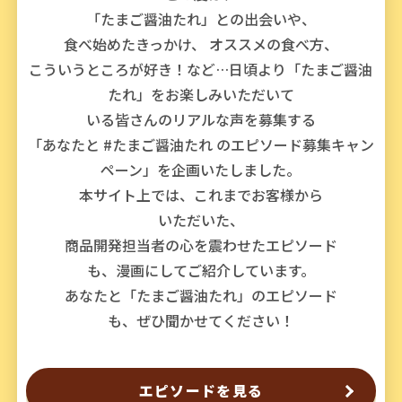
採用情報
環境への取り組み
「たまご醤油たれ」との出会いや、
かおりの蔵
ミツカンの歴史
クイック調味料
レモン果汁
食べ始めたきっかけ、
オススメの食べ方、
ニュースリリース
つゆ
こういうところが好き！など…
日頃より「たまご醤油
水の文化センター（アーカイブ）
鍋なび
たれ」をお楽しみいただいて
ふりかけ
おすしの素
いる皆さんのリアルな声を募集する
お客様相談センター
納豆のサイト
「あなたと #たまご醤油たれ のエピソード募集キャン
ZENB initiative
PIN印
ペーン」を企画いたしました。
お客様の声をいかしました
炊き込みご飯の素
米飯用調味液
三ツ判山吹
本サイト上では、これまでお客様から
販売終了製品のご案内
千夜
いただいた、
MIM（ミツカンミュージアム）
商品開発担当者の心を震わせたエピソード
納豆
Fibee
よくあるご質問
スペシャルサイト
も、漫画にしてご紹介しています。
お酢を知ろう！
あなたと「たまご醤油たれ」のエピソード
各部門が大切にしていること
お問い合わせ
も、ぜひ聞かせてください！
すしラボ
地図から取り扱い店舗を探す
ぽん酢サワー
おいしさと健康への取り組み
納豆の豆知識
エピソードを見る