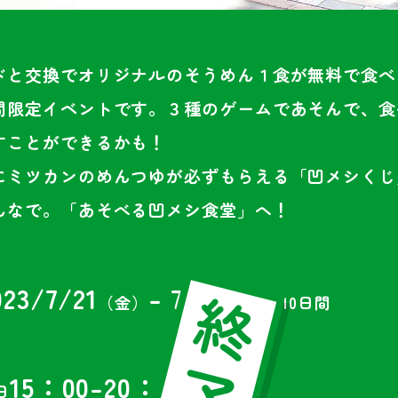
ドと交換でオリジナルのそうめん１食が無料で食べ
間限定イベントです。３種のゲームであそんで、食
すことができるかも！
にミツカンのめんつゆが必ずもらえる「凹メシくじ
んなで。「あそべる凹メシ食堂」へ！
023/7/21
- 7/30
（金）
（日）
10日間
15：00-20：00
日