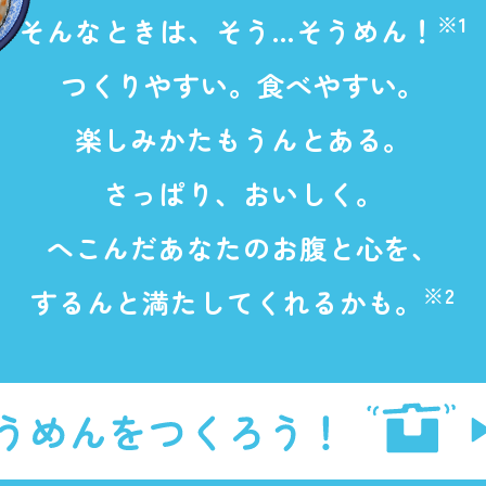
す。
テーマとし
※1
そんなときは、そう…そうめん！
活動を行っ
た。
つくりやすい。食べやすい。
MIM（ミツカンミュ
各部門が
スープ
中華
クイック調味料
レモン果汁
ふりか
楽しみかたもうんとある。
ージアム）
いること
ミツカンの酢づくりの
「未来ビジ
さっぱり、おいしく。
歴史などが学べる体験
実現に向け
型博物館です。
取り組みを
す。
へこんだあなたのお腹と心を、
納豆
Fibee
キッザニア東京「ぽ
※2
するんと満たしてくれるかも。
ん酢工房」
味ぽんやお酢について
楽しく学べるパビリオ
ンです。
ibee（ファイビ
くらしプラ酢
カンタン酢