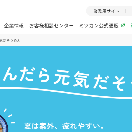
業務用サイト
企業情報
お客様相談センター
ミツカン公式通販
元気だそうめん
ミツカングループについて
企業理念
ミツカンの
ミツカングループの企
創業から現在
業理念をご紹介しま
ツカンの変革
す。
歴史をご紹介
ご紹介します。
環境への取り組み
水の文化
（アーカ
酢
調味酢
お酢ドリンク
ぽん酢
みりん風・
夏は案外、疲れやすい。
ミツカンの環境への取
り組みをご紹介しま
1999年