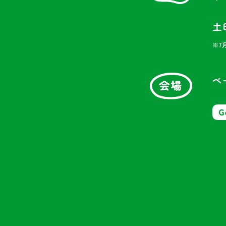
土
※7月
ベ