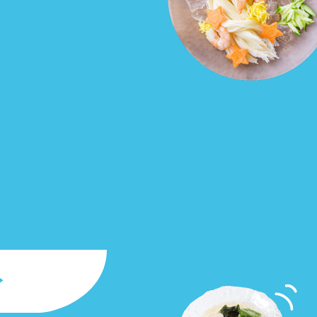
セプトをご紹介しま
た社会貢献
す。
ていまし
大切にして
おいしさと健康への
け
おすしの素
炊き込みご飯の素
米飯用調味液
取り組み
ョン宣言」
ミツカンの研究成果と
た各部門の
おいしさと健康に役立
ご紹介しま
つ情報をご紹介しま
す。
お酢ドリンク
味ぽん
ぽん酢