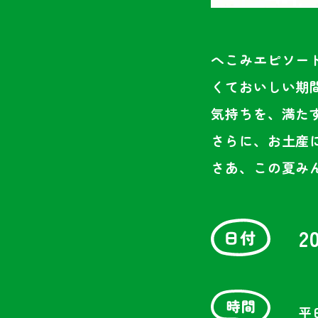
へこみエピソー
くておいしい期
気持ちを、満た
さらに、お土産
さあ、この夏み
2
平