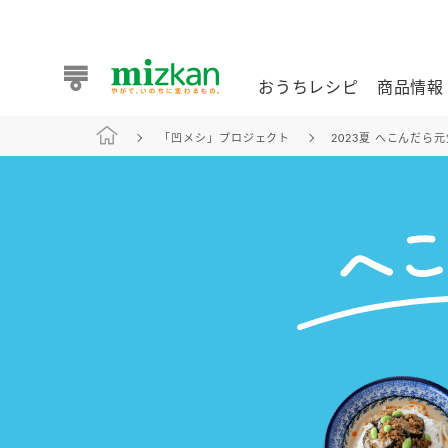
おうちレシピ
商品情報
「凹メシ」プロジェクト
2023夏 へこんだら
おうちレシピ
商品情報 トップ
企業情報 トップ
お客様相談センター トップ
ミツカン公式通販
業務用サイト
また食べたいが見つかる。ミツカンからのおすすめレシピを
おうちレシピ トップ