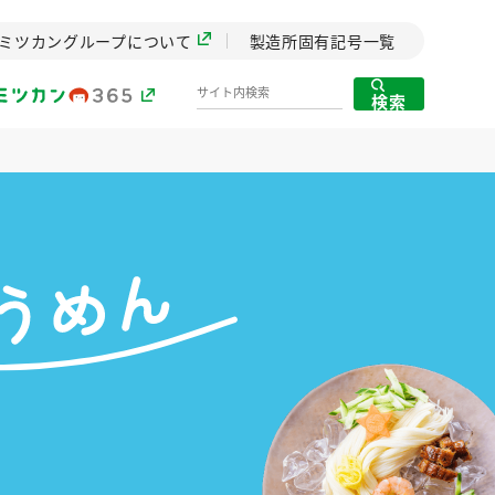
ミツカングループについて
製造所固有記号一覧
検索
製造所固有記号一覧
歴史
までのミ
と挑戦の
します。
センター
ZENB initiative
イブ）
料理酒
鍋用調味料
つゆ
たれ
植物を可能な限りまる
ごと使ったZENBのコン
設立。「水」を