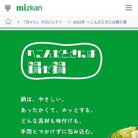
おうちレシピ
「凹メシ」プロジェクト
2022冬 へこんだときには鍋だ鍋
おすすめレシピ
レシピ特集
レシピカテゴリ一覧
商品からレシピを探す
鍋は、やさしい。
レシピ名特集
あったかくて、ホッとする。
どんな具材も味付けも、
商品情報
手間ヒマかけずに包み込む。