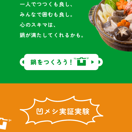
一人でつつくも良し、
商品カテゴリ
みんなで囲むも良し。
新商品一覧
心のスキマは、
酢
調味酢
キャンペーン情報
鍋が満たしてくれるかも。
お酢ドリンク
ぽん酢
ブランド・スペシャルサイト
ブランド・スペシャルサイト トップ
みりん風・料理酒
鍋用調味料
商品ブランドサイト
企業情報
Fibee（ファイビー）
国内事業概要
くらしプラ酢
つゆ
たれ
カンタン酢
ミツカングループについて
お酢ドリンク
ミツカンを知る
企業理念
スープ
中華
味ぽん
ぽん酢