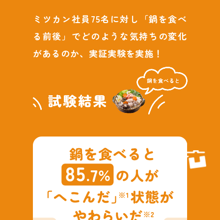
採用情報
環境への取り組み
かおりの蔵
ミツカン社員75名に対し「鍋を食べ
ミツカンの歴史
クイック調味料
レモン果汁
ニュースリリース
つゆ
る前後」でどのような気持ちの変化
水の文化センター（アーカイブ）
鍋なび
があるのか、実証実験を実施！
ふりかけ
おすしの素
お客様相談センター
納豆のサイト
ZENB initiative
PIN印
お客様の声をいかしました
炊き込みご飯の素
米飯用調味液
三ツ判山吹
販売終了製品のご案内
千夜
MIM（ミツカンミュージアム）
納豆
Fibee
よくあるご質問
スペシャルサイト
お酢を知ろう！
各部門が大切にしていること
お問い合わせ
すしラボ
地図から取り扱い店舗を探す
ぽん酢サワー
おいしさと健康への取り組み
納豆の豆知識