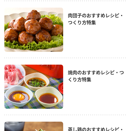
商品カテゴリ
肉団子のおすすめレシピ・
新商品一覧
つくり方特集
酢
調味酢
キャンペーン情報
お酢ドリンク
ぽん酢
ブランド・スペシャルサイト
ブランド・スペシャルサイト トップ
みりん風・料理酒
鍋用調味料
商品ブランドサイト
焼肉のおすすめレシピ・つ
企業情報
Fibee（ファイビー）
くり方特集
国内事業概要
くらしプラ酢
つゆ
たれ
カンタン酢
ミツカングループについて
お酢ドリンク
ミツカンを知る
企業理念
スープ
中華
味ぽん
蒸し鶏のおすすめレシピ・
ぽん酢