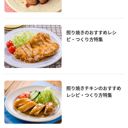
鍋奉行マニュアル
ミツカン公式通販
ミツカンのCM
キッザニア東京「ぽん酢工房」
ロングセラー商品 ＋ おすすめレシピ
照り焼きのおすすめレシ
人気商品 ＋ おすすめレシピ
ピ・つくり方特集
検索
業務用サイト
ミツカングループについて
製造所固有記号一覧
照り焼きチキンのおすすめ
レシピ・つくり方特集