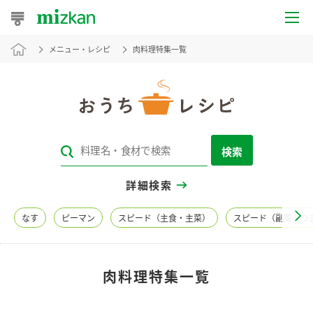
メニュー・レシピ
肉料理特集一覧
おうちレシピ
おすすめレシピ
レシピ特集
検索
レシピカテゴリ一覧
詳細検索
商品からレシピを探す
なす
ピーマン
スピード（主食・主菜）
スピード（副菜・つ
レシピ名特集
肉料理特集一覧
商品情報