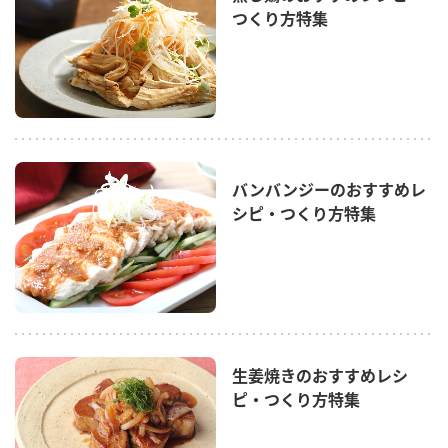
採用情報
環境への取り組み
つくり方特集
かおりの蔵
ミツカンの歴史
クイック調味料
レモン果汁
ニュースリリース
つゆ
水の文化センター（アーカイブ）
鍋なび
ふりかけ
おすしの素
お客様相談センター
納豆のサイト
ZENB initiative
PIN印
お客様の声をいかしました
バンバンジーのおすすめレ
炊き込みご飯の素
米飯用調味液
三ツ判山吹
シピ・つくり方特集
販売終了製品のご案内
千夜
MIM（ミツカンミュージアム）
納豆
Fibee
よくあるご質問
スペシャルサイト
お酢を知ろう！
各部門が大切にしていること
お問い合わせ
すしラボ
生姜焼きのおすすめレシ
地図から取り扱い店舗を探す
ぽん酢サワー
ピ・つくり方特集
おいしさと健康への取り組み
納豆の豆知識