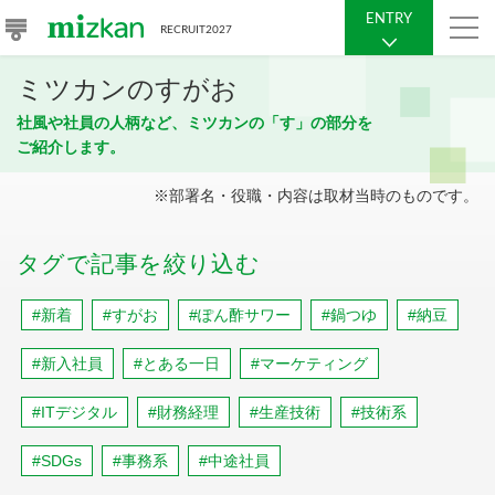
ENTRY
RECRUIT
2027
ミツカンのすがお
社風や社員の人柄など、ミツカンの「す」の部分を
ご紹介します。
※部署名・役職・内容は取材当時のものです。
タグで記事を絞り込む
#新着
#すがお
#ぽん酢サワー
#鍋つゆ
#納豆
#新入社員
#とある一日
#マーケティング
#ITデジタル
#財務経理
#生産技術
#技術系
#SDGs
#事務系
#中途社員