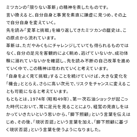
ミツカンの「限りない革新」の精神を表したものです。
言い換えると、自分自身と事実を素直に謙虚に見つめ、その上
で自分自身を変えていく。
先を読み「変革と挑戦」を繰り返してきたミツカンの歴史は、こ
の原点から流れています。
革新は、ただやみくもにチャレンジしていても得られるものでは
なく、自分の足元を客観的によく眺め、逃げていないか、成功体
験に溺れていないかを確認し、先を読み不断の自己改革を進め
ていく中で、この精神は培われていくと考えています。
「自身をよく見て挑戦」することを続けていけば、大きな変化を
「機会」ととらえ、さらに高い次元で、リスクをチャンスに変えるこ
とも可能になると考えています。
もともとは、1974年（昭和49年）、第一次石油ショックが起こっ
た時代において、常に足元を見ることにより、経営の見直しをは
かっていきたいという思いから、「脚下照顧」という言葉を伝えは
じめ、その後、「現状否認」という言葉を加え、「脚下照顧に基づ
く現状否認」という言葉を使うようになりました。