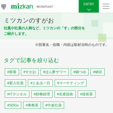
ENTRY
RECRUIT
2027
ミツカンのすがお
社風や社員の人柄など、ミツカンの「す」の部分を
ご紹介します。
※部署名・役職・内容は取材当時のものです。
タグで記事を絞り込む
#新着
#すがお
#ぽん酢サワー
#鍋つゆ
#納豆
#新入社員
#とある一日
#マーケティング
#ITデジタル
#財務経理
#生産技術
#技術系
#SDGs
#事務系
#中途社員