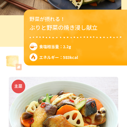
野菜が摂れる！
ぶりと野菜の焼き浸し献立
食塩相当量：2.2g
エネルギー：583kcal