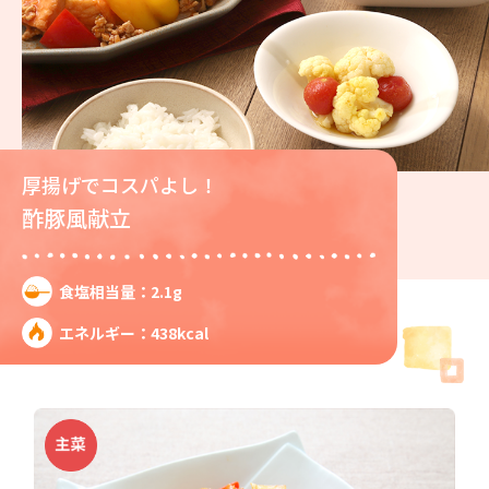
厚揚げでコスパよし！
酢豚風献立
食塩相当量：2.1g
エネルギー：438kcal