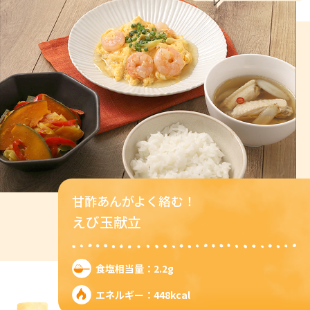
甘酢あんがよく絡む！
えび玉献立
食塩相当量：2.2g
エネルギー：448kcal