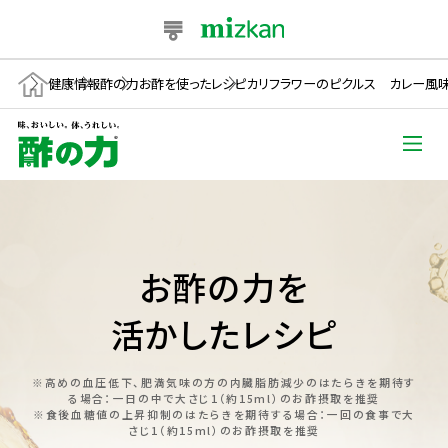
健康情報
酢の力
お酢を使ったレシピ
カリフラワーのピクルス カレー風
お酢の力を
活かしたレシピ
※高めの血圧低下、肥満気味の方の内臓脂肪減少のはたらきを期待す
る場合：一日の中で大さじ1（約15ml）のお酢摂取を推奨
※食後血糖値の上昇抑制のはたらきを期待する場合：一回の食事で大
さじ1（約15ml）のお酢摂取を推奨