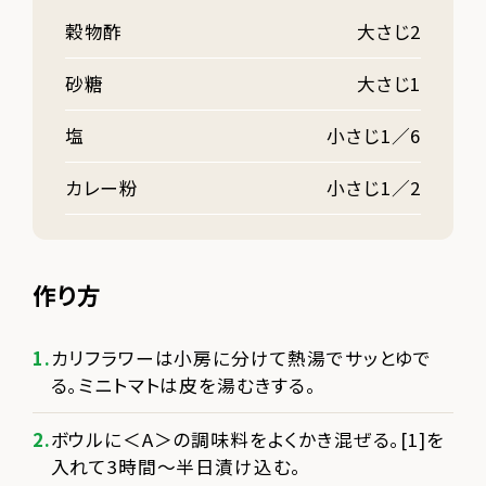
穀物酢
大さじ2
砂糖
大さじ1
塩
小さじ1／6
カレー粉
小さじ1／2
作り方
カリフラワーは小房に分けて熱湯でサッとゆで
る。ミニトマトは皮を湯むきする。
ボウルに＜A＞の調味料をよくかき混ぜる。[1]を
入れて3時間～半日漬け込む。