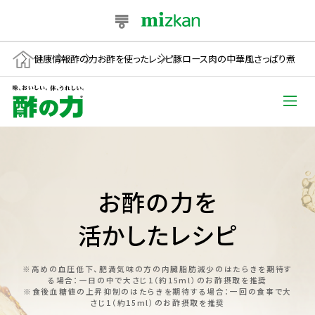
健康情報
酢の力
お酢を使ったレシピ
豚ロース肉の中華風さっぱり煮
お酢の力を
活かしたレシピ
※高めの血圧低下、肥満気味の方の内臓脂肪減少のはたらきを期待す
る場合：一日の中で大さじ1（約15ml）のお酢摂取を推奨
※食後血糖値の上昇抑制のはたらきを期待する場合：一回の食事で大
さじ1（約15ml）のお酢摂取を推奨