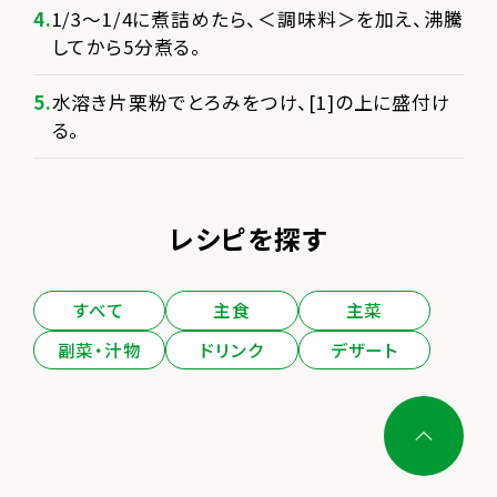
1/3～1/4に煮詰めたら、＜調味料＞を加え、沸騰
してから5分煮る。
水溶き片栗粉でとろみをつけ、[1]の上に盛付け
る。
レシピを探す
すべて
主食
主菜
副菜・汁物
ドリンク
デザート