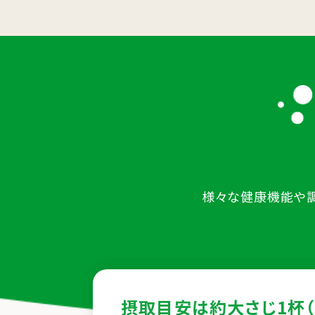
様々な健康機能や
摂取目安は
約大さじ1杯（