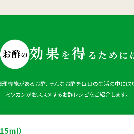
効果
得
お酢
を
るために
の
調理機能があるお酢。
そんなお酢を毎日の生活の中に取
ミツカンがおススメするお酢レシピをご紹介します。
15ml）