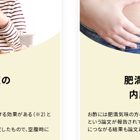
値の
肥
制
内
る効果がある（※2）と
お酢には肥満気味の方
という論文が報告されて
したもので、空腹時に
につながる結果も論文