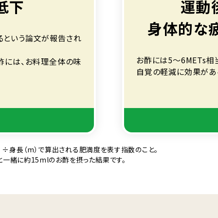
低下
運動
身体的な
るという論文が報告され
お酢には5～6METs
酢には、お料理全体の味
自覚の軽減に効果があ
身長（m）÷身長（m）で算出される肥満度を表す指数のこと。
一緒に約15mlのお酢を摂った結果です。