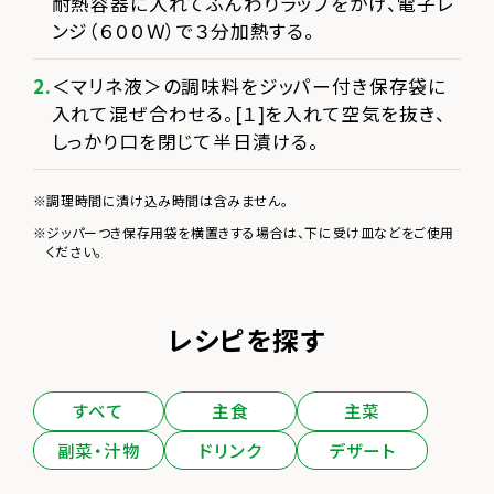
耐熱容器に入れてふんわりラップをかけ、電子レ
ンジ（６００Ｗ）で３分加熱する。
＜マリネ液＞の調味料をジッパー付き保存袋に
入れて混ぜ合わせる。[１]を入れて空気を抜き、
しっかり口を閉じて半日漬ける。
調理時間に漬け込み時間は含みません。
ジッパーつき保存用袋を横置きする場合は、下に受け皿などをご使用
ください。
レシピを探す
すべて
主食
主菜
副菜・汁物
ドリンク
デザート