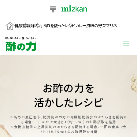
健康情報
酢の力
お酢を使ったレシピ
カレー風味の野菜マリネ
お酢の力を
活かしたレシピ
※高めの血圧低下、肥満気味の方の内臓脂肪減少のはたらきを期待す
る場合：一日の中で大さじ1（約15ml）のお酢摂取を推奨
※食後血糖値の上昇抑制のはたらきを期待する場合：一回の食事で大
さじ1（約15ml）のお酢摂取を推奨