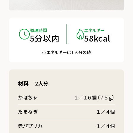
調理時間
エネルギー
5分以内
58kcal
※エネルギーは1人分の値
材料
2人分
かぼちゃ
１／１６個（７５ｇ）
たまねぎ
１／４個
赤パプリカ
１／４個