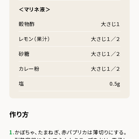
＜マリネ液＞
穀物酢
大さじ１
レモン（果汁）
大さじ１／２
砂糖
大さじ１／２
カレー粉
大さじ１／２
塩
0.5g
作り方
かぼちゃ、たまねぎ、赤パプリカは薄切りにする。