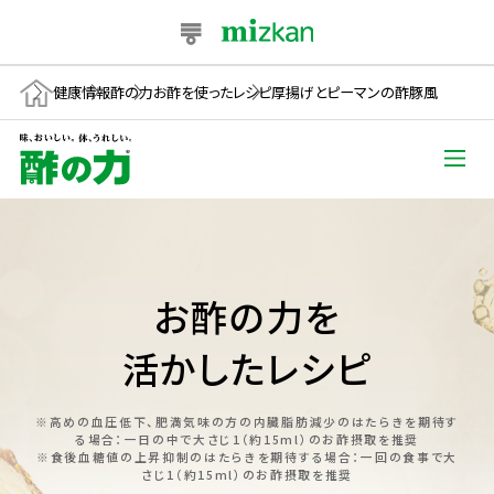
健康情報
酢の力
お酢を使ったレシピ
厚揚げとピーマンの酢豚風
お酢の力を
活かしたレシピ
※高めの血圧低下、肥満気味の方の内臓脂肪減少のはたらきを期待す
る場合：一日の中で大さじ1（約15ml）のお酢摂取を推奨
※食後血糖値の上昇抑制のはたらきを期待する場合：一回の食事で大
さじ1（約15ml）のお酢摂取を推奨