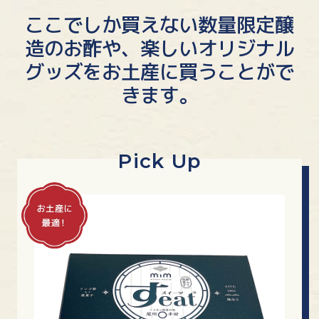
Instagram
ここでしか買えない数量限定醸
造のお酢や、
楽しいオリジナル
利用規約
個人情報保護方針
グッズをお土産に買うことがで
きます。
Copyright©2023MizkanHoldings
Pick Up