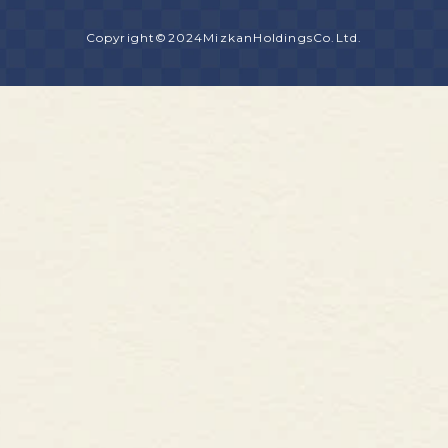
Copyright©2024MizkanHoldingsCo.Ltd.